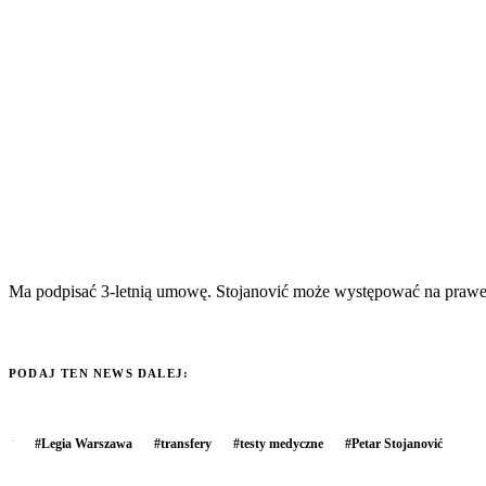
Ma podpisać 3-letnią umowę. Stojanović może występować na prawej
PODAJ TEN NEWS DALEJ:
#
Legia Warszawa
#
transfery
#
testy medyczne
#
Petar Stojanović