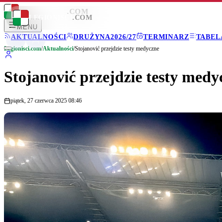
LEGIONISCI
.COM
LEGIONISCI
.COM
MENU
AKTUALNOŚCI
DRUŻYNA
2026/27
TERMINARZ
TABEL
Legionisci.com
/
Aktualności
/
Stojanović przejdzie testy medyczne
Stojanović przejdzie testy medy
piątek, 27 czerwca 2025 08:46