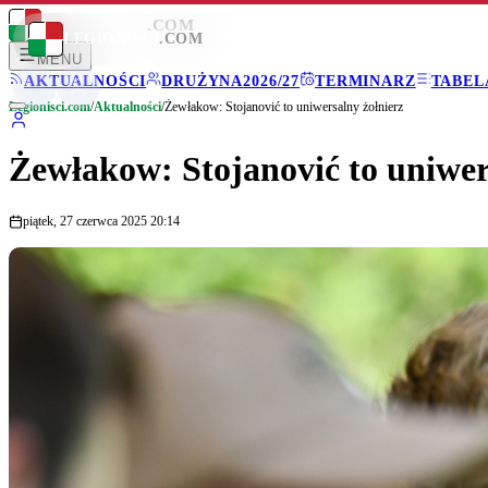
LEGIONISCI
.COM
LEGIONISCI
.COM
MENU
AKTUALNOŚCI
DRUŻYNA
2026/27
TERMINARZ
TABEL
Legionisci.com
/
Aktualności
/
Żewłakow: Stojanović to uniwersalny żołnierz
Żewłakow: Stojanović to uniwer
piątek, 27 czerwca 2025 20:14