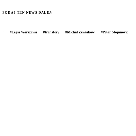
PODAJ TEN NEWS DALEJ:
#
Legia Warszawa
#
transfery
#
Michał Żewłakow
#
Petar Stojanović