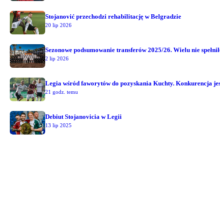
Stojanović przechodzi rehabilitację w Belgradzie
20 lip 2026
Sezonowe podsumowanie transferów 2025/26. Wielu nie spełni
2 lip 2026
Legia wśród faworytów do pozyskania Kuchty. Konkurencja jest
21 godz. temu
Debiut Stojanovicia w Legii
13 lip 2025