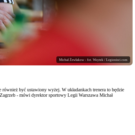
Michał Żewłakow - fot. Woytek / Legionisci.com
może również być ustawiony wyżej. W układankach trenera to będzie
ie Zagrzeb - mówi dyrektor sportowy Legii Warszawa Michał