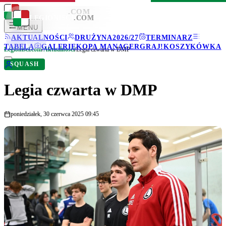
LEGIONISCI
.COM
LEGIONISCI
.COM
MENU
AKTUALNOŚCI
DRUŻYNA
2026/27
TERMINARZ
TABELA
GALERIE
KOPA MANAGER
GRAJ!
KOSZYKÓWKA
Legionisci.com
/
Aktualności
/
Legia czwarta w DMP
SQUASH
Legia czwarta w DMP
poniedziałek, 30 czerwca 2025 09:45