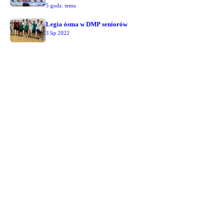
5 godz. temu
Legia ósma w DMP seniorów
3 lip 2022