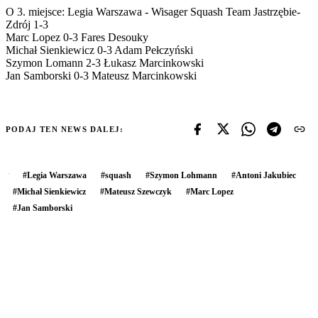
O 3. miejsce: Legia Warszawa - Wisager Squash Team Jastrzębie-
Zdrój 1-3
Marc Lopez 0-3 Fares Desouky
Michał Sienkiewicz 0-3 Adam Pełczyński
Szymon Lomann 2-3 Łukasz Marcinkowski
Jan Samborski 0-3 Mateusz Marcinkowski
PODAJ TEN NEWS DALEJ:
#
Legia Warszawa
#
squash
#
Szymon Lohmann
#
Antoni Jakubiec
#
Michał Sienkiewicz
#
Mateusz Szewczyk
#
Marc Lopez
#
Jan Samborski