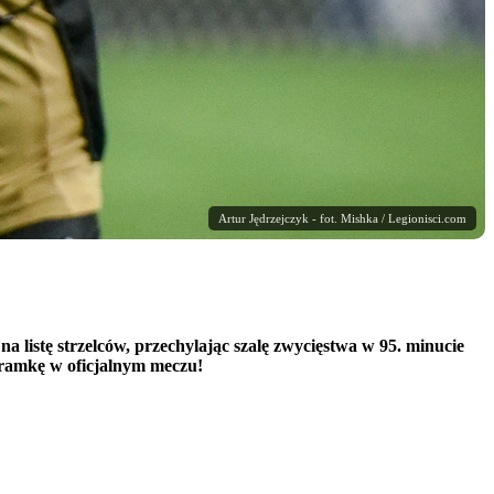
Artur Jędrzejczyk - fot. Mishka / Legionisci.com
 listę strzelców, przechylając szalę zwycięstwa w 95. minucie
 bramkę w oficjalnym meczu!