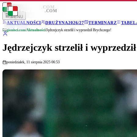
LEGIONISCI
.COM
LEGIONISCI
.COM
MENU
AKTUALNOŚCI
DRUŻYNA
2026/27
TERMINARZ
TABEL
Legionisci.com
/
Aktualności
/
Jędrzejczyk strzelił i wyprzedził Brychczego!
Jędrzejczyk strzelił i wyprzedzi
poniedziałek, 11 sierpnia 2025 06:53