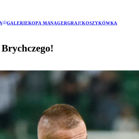
A
GALERIE
KOPA MANAGER
GRAJ!
KOSZYKÓWKA
ł Brychczego!