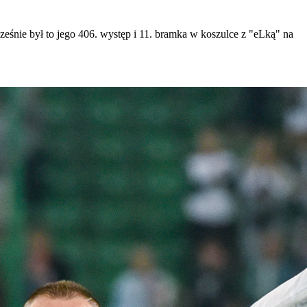
cześnie był to jego 406. występ i 11. bramka w koszulce z "eLką" na