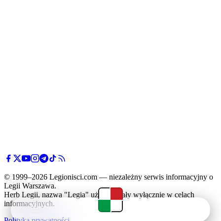
© 1999–2026 Legionisci.com — niezależny serwis informacyjny o
Legii Warszawa.
Herb Legii, nazwa "Legia" użyte zostały wyłącznie w celach
informacyjnych.
Newsy
Terminarz
Tabela
Menu
Polityka prywatności