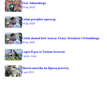
Uraz Adamskiego
24 lip 2026
Colak przejdzie operację
14 lip 2026
LATO 2026
Colak złamał kość twarzy. Urazy Arsenicia i Urbańskiego
10 lip 2026
Legia II gra ze Świtem Szczecin
5 godz. temu
Skorża narzeka na ligową przerwę
3 paź 2011