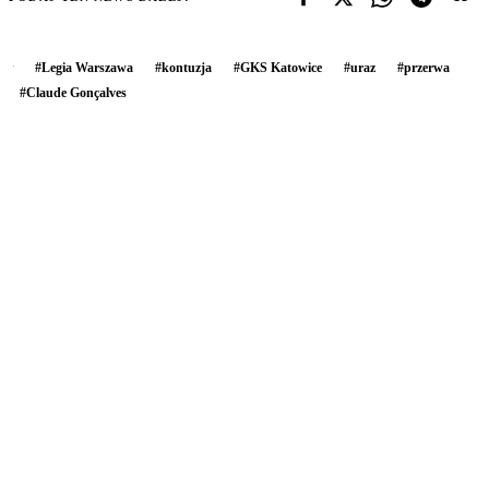
#
Legia Warszawa
#
kontuzja
#
GKS Katowice
#
uraz
#
przerwa
#
Claude Gonçalves