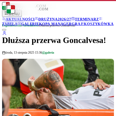
LEGIONISCI
.COM
LEGIONISCI
.COM
MENU
AKTUALNOŚCI
DRUŻYNA
2026/27
TERMINARZ
TABELA
GALERIE
KOPA MANAGER
GRAJ!
KOSZYKÓWKA
Legionisci.com
/
Aktualności
/
Dłuższa przerwa Goncalvesa!
Dłuższa przerwa Goncalvesa!
środa, 13 sierpnia 2025 15:36
galeria