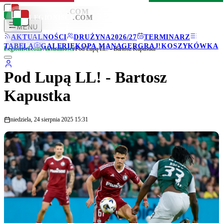
LEGIONISCI
.COM
LEGIONISCI
.COM
MENU
AKTUALNOŚCI
DRUŻYNA
2026/27
TERMINARZ
TABELA
GALERIE
KOPA MANAGER
GRAJ!
KOSZYKÓWKA
Legionisci.com
/
Aktualności
/
Pod Lupą LL! - Bartosz Kapustka
Pod Lupą LL! - Bartosz
Kapustka
niedziela, 24 sierpnia 2025 15:31