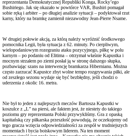
reprezentanta Demokratycznej Republiki Konga, Rocky’ego
Bushiriego. Jak się okazało w powtórce VAR, Bushiri pomagał
sobie ręką i arbiter – po długiej analizie sytuacji – podyktował rzut
karny, który na bramkę zamienił niezawodny Jean-Pierre Nsame.
W drugiej połowie akcją, za którą należy wyróżnić środkowego
pomocnika Legii, była sytuacja z 62. minuty. Po cierpliwym,
wielopodaniowym rozegraniu ataku pozycyjnego, piłkę w polu
karnym – po podaniu od Elitima – otrzymał właśnie Kapustka i
mocnym strzałem po ziemi posłał ją w stronę dalszego słupka,
pozbawiając szans na interwencję bramkarza Hibernianu. Można
często zarzucać Kapustce zbyt wolne tempo rozgrywania piłki, ale
od zeszłego sezonu wydaje się być bezbłędny, jeśli chodzi o
uderzenia z okolic 16. metra.
Nie był to jeden z najlepszych meczów Bartosza Kapustki w
koszulce z „L” na piersi, ale faktem jest, że niestety do takiego
poziomu gry reprezentanta Polski przywykliśmy. Gra z opaską
kapitańską czy piłkarska przeszłość powodują, że oczekujemy od
tego gracza wzięcia odpowiedzialności za zespół w trudniejszych
momentach i bycia boiskowym liderem. Na ten moment