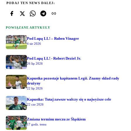
PODAJ TEN NEWS DALEJ:
POWIĄZANE ARTYKUŁY
Pod Lupą LL! – Ruben Vinagre
4 sie 2026
Pod Lupą LL! - Robert Deziel Jr.
26 lip 2026
Kapustka pozostaje kapitanem Legii. Znamy skład rady
drużyny
22 lip 2026
Kapustka: Tutaj zawsze walczy się o najwyższe cele
22 cze 2026
Zmiana terminu meczu ze Śląskiem
17 godz. temu