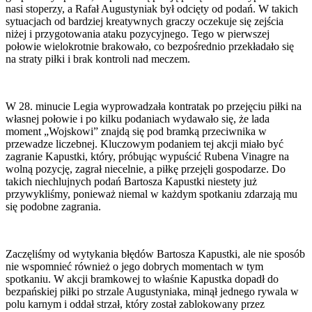
nasi stoperzy, a Rafał Augustyniak był odcięty od podań. W takich
sytuacjach od bardziej kreatywnych graczy oczekuje się zejścia
niżej i przygotowania ataku pozycyjnego. Tego w pierwszej
połowie wielokrotnie brakowało, co bezpośrednio przekładało się
na straty piłki i brak kontroli nad meczem.
W 28. minucie Legia wyprowadzała kontratak po przejęciu piłki na
własnej połowie i po kilku podaniach wydawało się, że lada
moment „Wojskowi” znajdą się pod bramką przeciwnika w
przewadze liczebnej. Kluczowym podaniem tej akcji miało być
zagranie Kapustki, który, próbując wypuścić Rubena Vinagre na
wolną pozycję, zagrał niecelnie, a piłkę przejęli gospodarze. Do
takich niechlujnych podań Bartosza Kapustki niestety już
przywykliśmy, ponieważ niemal w każdym spotkaniu zdarzają mu
się podobne zagrania.
Zaczęliśmy od wytykania błędów Bartosza Kapustki, ale nie sposób
nie wspomnieć również o jego dobrych momentach w tym
spotkaniu. W akcji bramkowej to właśnie Kapustka dopadł do
bezpańskiej piłki po strzale Augustyniaka, minął jednego rywala w
polu karnym i oddał strzał, który został zablokowany przez