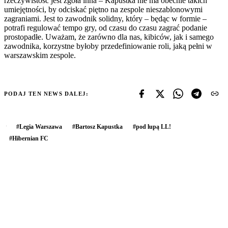
rzeczywistość jest zgoła inna – Kapustka nie ma obecnie takich
umiejętności, by odciskać piętno na zespole nieszablonowymi
zagraniami. Jest to zawodnik solidny, który – będąc w formie –
potrafi regulować tempo gry, od czasu do czasu zagrać podanie
prostopadłe. Uważam, że zarówno dla nas, kibiców, jak i samego
zawodnika, korzystne byłoby przedefiniowanie roli, jaką pełni w
warszawskim zespole.
PODAJ TEN NEWS DALEJ:
#
Legia Warszawa
#
Bartosz Kapustka
#
pod lupą LL!
#
Hibernian FC