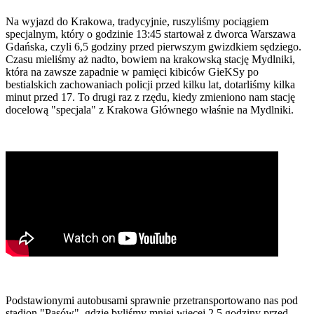
Na wyjazd do Krakowa, tradycyjnie, ruszyliśmy pociągiem
specjalnym, który o godzinie 13:45 startował z dworca Warszawa
Gdańska, czyli 6,5 godziny przed pierwszym gwizdkiem sędziego.
Czasu mieliśmy aż nadto, bowiem na krakowską stację Mydlniki,
która na zawsze zapadnie w pamięci kibiców GieKSy po
bestialskich zachowaniach policji przed kilku lat, dotarliśmy kilka
minut przed 17. To drugi raz z rzędu, kiedy zmieniono nam stację
docelową "specjala" z Krakowa Głównego właśnie na Mydlniki.
Podstawionymi autobusami sprawnie przetransportowano nas pod
stadion "Pasów", gdzie byliśmy mniej więcej 2,5 godziny przed