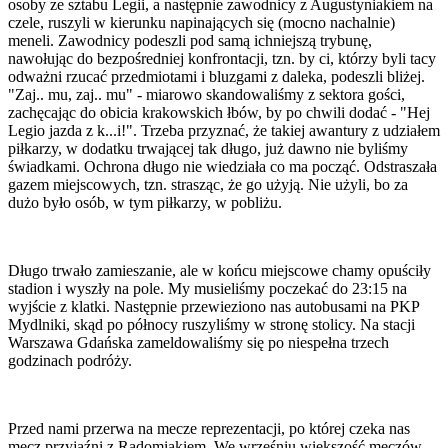
osoby ze sztabu Legii, a następnie zawodnicy z Augustyniakiem na
czele, ruszyli w kierunku napinających się (mocno nachalnie)
meneli. Zawodnicy podeszli pod samą ichniejszą trybunę,
nawołując do bezpośredniej konfrontacji, tzn. by ci, którzy byli tacy
odważni rzucać przedmiotami i bluzgami z daleka, podeszli bliżej.
"Zaj.. mu, zaj.. mu" - miarowo skandowaliśmy z sektora gości,
zachęcając do obicia krakowskich łbów, by po chwili dodać - "Hej
Legio jazda z k...i!". Trzeba przyznać, że takiej awantury z udziałem
piłkarzy, w dodatku trwającej tak długo, już dawno nie byliśmy
świadkami. Ochrona długo nie wiedziała co ma począć. Odstraszała
gazem miejscowych, tzn. strasząc, że go użyją. Nie użyli, bo za
dużo było osób, w tym piłkarzy, w pobliżu.
Długo trwało zamieszanie, ale w końcu miejscowe chamy opuściły
stadion i wyszły na pole. My musieliśmy poczekać do 23:15 na
wyjście z klatki. Następnie przewieziono nas autobusami na PKP
Mydlniki, skąd po północy ruszyliśmy w stronę stolicy. Na stacji
Warszawa Gdańska zameldowaliśmy się po niespełna trzech
godzinach podróży.
Przed nami przerwa na mecze reprezentacji, po której czeka nas
mecz przyjaźni z Radomiakiem. We wrześniu większość meczów