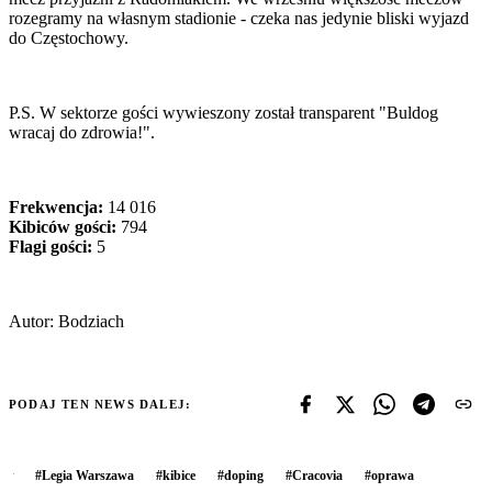
rozegramy na własnym stadionie - czeka nas jedynie bliski wyjazd
do Częstochowy.
P.S. W sektorze gości wywieszony został transparent "Buldog
wracaj do zdrowia!".
Frekwencja:
14 016
Kibiców gości:
794
Flagi gości:
5
Autor: Bodziach
PODAJ TEN NEWS DALEJ:
#
Legia Warszawa
#
kibice
#
doping
#
Cracovia
#
oprawa