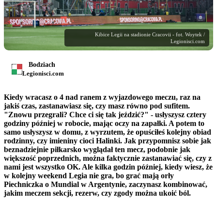
Kibice Legii na stadionie Cracovii - fot. Woytek /
Legionisci.com
Bodziach
Legionisci.com
Kiedy wracasz o 4 nad ranem z wyjazdowego meczu, raz na
jakiś czas, zastanawiasz się, czy masz równo pod sufitem.
"Znowu przegrali? Chce ci się tak jeździć?" - usłyszysz cztery
godziny później w robocie, mając oczy na zapałki. A potem to
samo usłyszysz w domu, z wyrzutem, że opuściłeś kolejny obiad
rodzinny, czy imieniny cioci Halinki. Jak przypomnisz sobie jak
beznadziejnie piłkarsko wyglądał ten mecz, podobnie jak
większość poprzednich, można faktycznie zastanawiać się, czy z
nami jest wszystko OK. Ale kilka godzin później, kiedy wiesz, że
w kolejny weekend Legia nie gra, bo grać mają orły
Piechniczka o Mundial w Argentynie, zaczynasz kombinować,
jakim meczem sekcji, rezerw, czy zgody można ukoić ból.