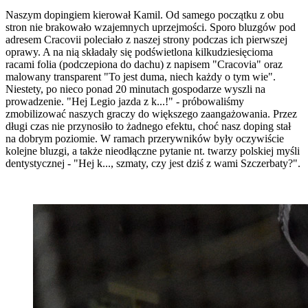
Naszym dopingiem kierował Kamil. Od samego początku z obu
stron nie brakowało wzajemnych uprzejmości. Sporo bluzgów pod
adresem Cracovii poleciało z naszej strony podczas ich pierwszej
oprawy. A na nią składały się podświetlona kilkudziesięcioma
racami folia (podczepiona do dachu) z napisem "Cracovia" oraz
malowany transparent "To jest duma, niech każdy o tym wie".
Niestety, po nieco ponad 20 minutach gospodarze wyszli na
prowadzenie. "Hej Legio jazda z k...!" - próbowaliśmy
zmobilizować naszych graczy do większego zaangażowania. Przez
długi czas nie przynosiło to żadnego efektu, choć nasz doping stał
na dobrym poziomie. W ramach przerywników były oczywiście
kolejne bluzgi, a także nieodłączne pytanie nt. twarzy polskiej myśli
dentystycznej - "Hej k..., szmaty, czy jest dziś z wami Szczerbaty?".