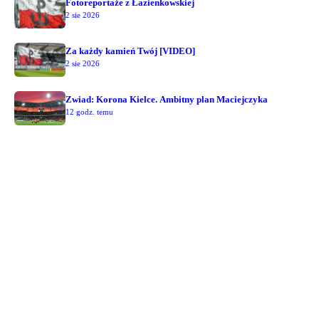
Fotoreportaże z Łazienkowskiej
2 sie 2026
Za każdy kamień Twój [VIDEO]
2 sie 2026
Zwiad: Korona Kielce. Ambitny plan Maciejczyka
12 godz. temu