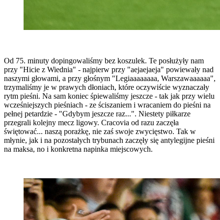
Od 75. minuty dopingowaliśmy bez koszulek. Te posłużyły nam
przy "Hicie z Wiednia" - najpierw przy "aejaejaeja" powiewały nad
naszymi głowami, a przy głośnym "Legiaaaaaaaa, Warszawaaaaaa",
trzymaliśmy je w prawych dłoniach, które oczywiście wyznaczały
rytm pieśni. Na sam koniec śpiewaliśmy jeszcze - tak jak przy wielu
wcześniejszych pieśniach - ze ściszaniem i wracaniem do pieśni na
pełnej petardzie - "Gdybym jeszcze raz...". Niestety piłkarze
przegrali kolejny mecz ligowy. Cracovia od razu zaczęła
świętować... naszą porażkę, nie zaś swoje zwycięstwo. Tak w
młynie, jak i na pozostałych trybunach zaczęły się antylegijne pieśni
na maksa, no i konkretna napinka miejscowych.