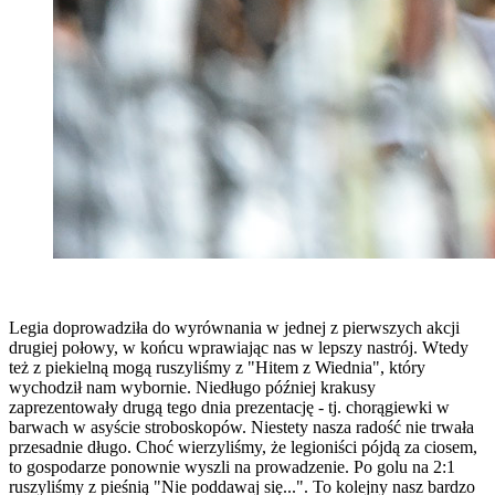
Legia doprowadziła do wyrównania w jednej z pierwszych akcji
drugiej połowy, w końcu wprawiając nas w lepszy nastrój. Wtedy
też z piekielną mogą ruszyliśmy z "Hitem z Wiednia", który
wychodził nam wybornie. Niedługo później krakusy
zaprezentowały drugą tego dnia prezentację - tj. chorągiewki w
barwach w asyście stroboskopów. Niestety nasza radość nie trwała
przesadnie długo. Choć wierzyliśmy, że legioniści pójdą za ciosem,
to gospodarze ponownie wyszli na prowadzenie. Po golu na 2:1
ruszyliśmy z pieśnią "Nie poddawaj się...". To kolejny nasz bardzo