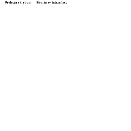
#
relacja z trybun
#
kurierzy tatrzańscy