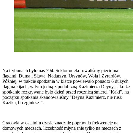
Na trybunach było nas 794. Sektor udekorowaliśmy pięcioma
flagami: Duma i Sława, Nadarzyn, Ursynów, Wola i Żyrardów.
Później, w trakcie spotkania w klatce powiewało ponadto 6 dużych
flag na kijach, w tym jedną z podobizną Kazimierza Deyny. Jako że
spotkanie rozgrywane było dzień przed rocznicą śmierci "Kaki", na
początku spotkania skandowaliśmy "Deyna Kazimierz, nie rusz
Kazika, bo zginiesz!".
Cracovia w ostatnim czasie znacznie poprawiła frekwencję na
domowych meczach, liczebność młyna (nie tylko na meczach z