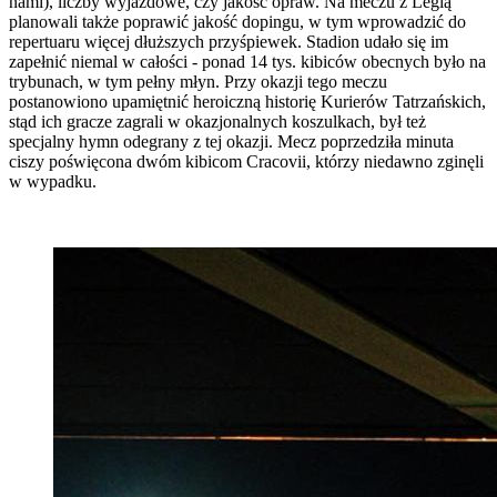
nami), liczby wyjazdowe, czy jakość opraw. Na meczu z Legią
planowali także poprawić jakość dopingu, w tym wprowadzić do
repertuaru więcej dłuższych przyśpiewek. Stadion udało się im
zapełnić niemal w całości - ponad 14 tys. kibiców obecnych było na
trybunach, w tym pełny młyn. Przy okazji tego meczu
postanowiono upamiętnić heroiczną historię Kurierów Tatrzańskich,
stąd ich gracze zagrali w okazjonalnych koszulkach, był też
specjalny hymn odegrany z tej okazji. Mecz poprzedziła minuta
ciszy poświęcona dwóm kibicom Cracovii, którzy niedawno zginęli
w wypadku.