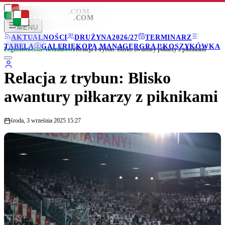
LEGIONISCI
.COM
LEGIONISCI
.COM
MENU
AKTUALNOŚCI
DRUŻYNA
2026/27
TERMINARZ
TABELA
GALERIE
KOPA MANAGER
GRAJ!
KOSZYKÓWKA
Legionisci.com
/
Aktualności
/
Relacja z trybun: Blisko awantury piłkarzy z piknikami
Relacja z trybun: Blisko
awantury piłkarzy z piknikami
środa, 3 września 2025 15:27