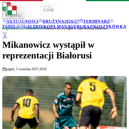
LEGIONISCI
.COM
LEGIONISCI
.COM
MENU
AKTUALNOŚCI
DRUŻYNA
2026/27
TERMINARZ
TABELA
GALERIE
KOPA MANAGER
GRAJ!
KOSZYKÓWKA
Legionisci.com
/
Aktualności
/
Mikanowicz wystąpił w reprezentacji Białorusi
Mikanowicz wystąpił w
reprezentacji Białorusi
piątek, 5 września 2025 20:01