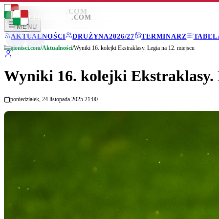
LEGIONISCI
.COM
LEGIONISCI
.COM
MENU
AKTUALNOŚCI
DRUŻYNA
2026/27
TERMINARZ
TABEL
Legionisci.com
/
Aktualności
/
Wyniki 16. kolejki Ekstraklasy. Legia na 12. miejscu
Wyniki 16. kolejki Ekstraklasy.
poniedziałek, 24 listopada 2025 21:00