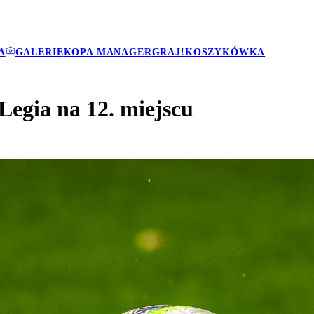
A
GALERIE
KOPA MANAGER
GRAJ!
KOSZYKÓWKA
 Legia na 12. miejscu