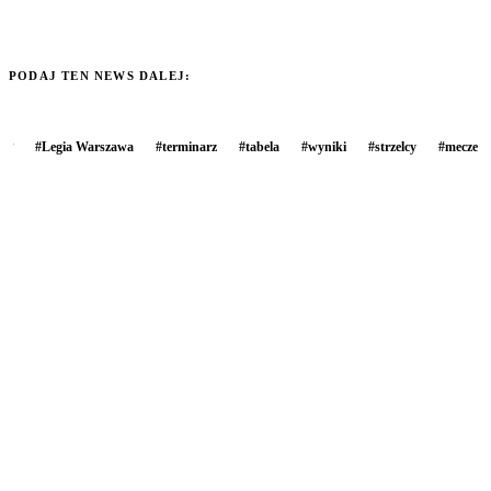
PODAJ TEN NEWS DALEJ:
#
Legia Warszawa
#
terminarz
#
tabela
#
wyniki
#
strzelcy
#
mecze