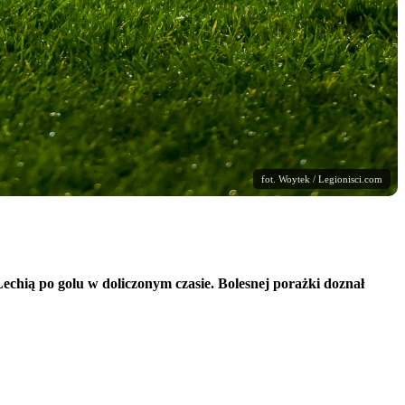
fot. Woytek / Legionisci.com
Lechią po golu w doliczonym czasie. Bolesnej porażki doznał