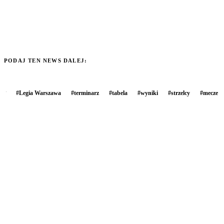
PODAJ TEN NEWS DALEJ:
#
Legia Warszawa
#
terminarz
#
tabela
#
wyniki
#
strzelcy
#
mecze