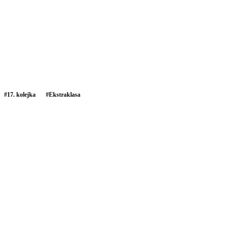
#
17. kolejka
#
Ekstraklasa