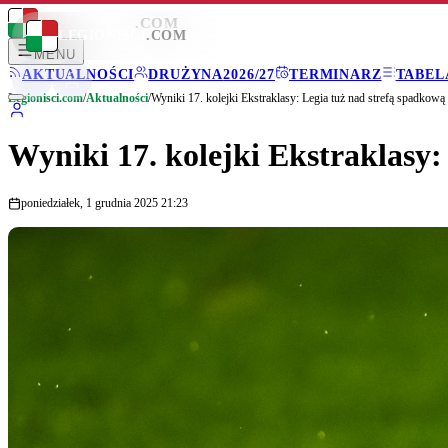
LEGIONISCI
.COM
LEGIONISCI
.COM
MENU
AKTUALNOŚCI
DRUŻYNA
2026/27
TERMINARZ
TABEL
Legionisci.com
/
Aktualności
/
Wyniki 17. kolejki Ekstraklasy: Legia tuż nad strefą spadkową
Wyniki 17. kolejki Ekstraklasy:
poniedziałek, 1 grudnia 2025 21:23