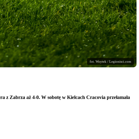
fot. Woytek / Legionisci.com
era z Zabrza aż 4-0. W sobotę w Kielcach Cracovia przełamała