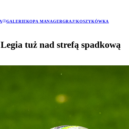
A
GALERIE
KOPA MANAGER
GRAJ!
KOSZYKÓWKA
 Legia tuż nad strefą spadkową