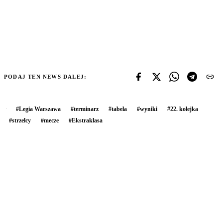
PODAJ TEN NEWS DALEJ:
#
Legia Warszawa
#
terminarz
#
tabela
#
wyniki
#
22. kolejka
#
strzelcy
#
mecze
#
Ekstraklasa