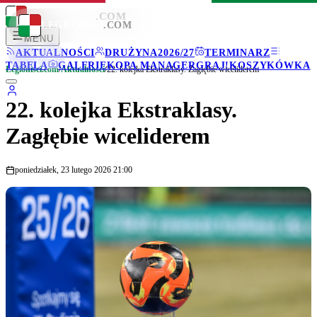
LEGIONISCI
.COM
LEGIONISCI
.COM
MENU
AKTUALNOŚCI
DRUŻYNA
2026/27
TERMINARZ
TABELA
GALERIE
KOPA MANAGER
GRAJ!
KOSZYKÓWKA
Legionisci.com
/
Aktualności
/
22. kolejka Ekstraklasy. Zagłębie wiceliderem
22. kolejka Ekstraklasy.
Zagłębie wiceliderem
poniedziałek, 23 lutego 2026 21:00