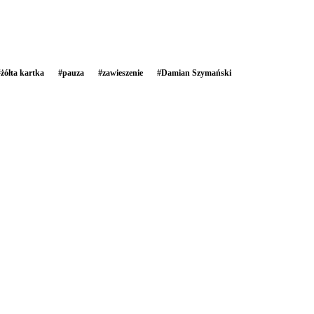
#
żółta kartka
#
pauza
#
zawieszenie
#
Damian Szymański