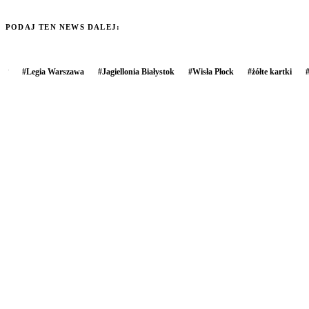
PODAJ TEN NEWS DALEJ:
#
Legia Warszawa
#
Jagiellonia Białystok
#
Wisła Płock
#
żółte kartki