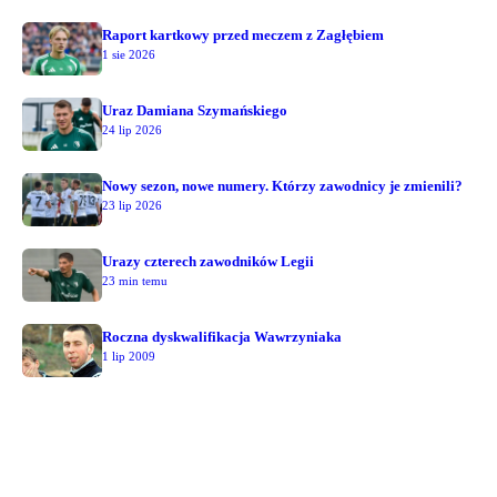
Raport kartkowy przed meczem z Zagłębiem
1 sie 2026
Uraz Damiana Szymańskiego
24 lip 2026
Nowy sezon, nowe numery. Którzy zawodnicy je zmienili?
23 lip 2026
Urazy czterech zawodników Legii
23 min temu
Roczna dyskwalifikacja Wawrzyniaka
1 lip 2009