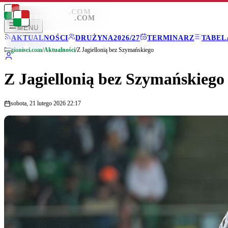
LEGIONISCI
.COM
LEGIONISCI
.COM
MENU
AKTUALNOŚCI
DRUŻYNA
2026/27
TERMINARZ
TABEL
Legionisci.com
/
Aktualności
/
Z Jagiellonią bez Szymańskiego
Z Jagiellonią bez Szymańskiego
sobota, 21 lutego 2026 22:17