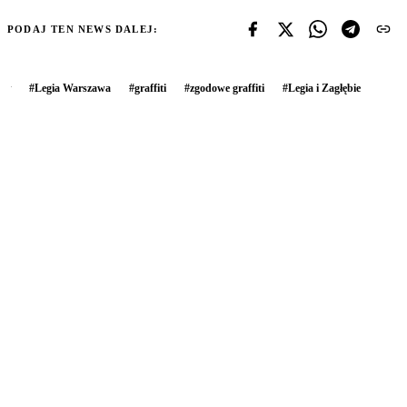
PODAJ TEN NEWS DALEJ:
#
Legia Warszawa
#
graffiti
#
zgodowe graffiti
#
Legia i Zagłębie