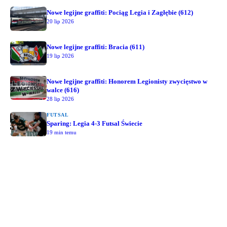
Nowe legijne graffiti: Pociąg Legia i Zagłębie (612)
20 lip 2026
Nowe legijne graffiti: Bracia (611)
19 lip 2026
Nowe legijne graffiti: Honorem Legionisty zwycięstwo w
walce (616)
28 lip 2026
FUTSAL
Sparing: Legia 4-3 Futsal Świecie
19 min temu