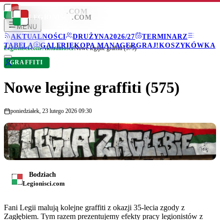
LEGIONISCI
.COM
LEGIONISCI
.COM
MENU
AKTUALNOŚCI
DRUŻYNA
2026/27
TERMINARZ
TABELA
GALERIE
KOPA MANAGER
GRAJ!
KOSZYKÓWKA
Legionisci.com
/
Aktualności
/
Nowe legijne graffiti (575)
GRAFFITI
Nowe legijne graffiti (575)
poniedziałek, 23 lutego 2026 09:30
Bodziach
Legionisci.com
Fani Legii malują kolejne graffiti z okazji 35-lecia zgody z
Zagłębiem. Tym razem prezentujemy efekty pracy legionistów z