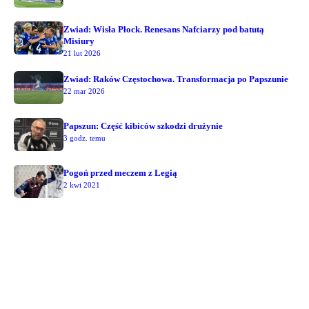
Zwiad: Wisła Płock. Renesans Nafciarzy pod batutą
Misiury
21 lut 2026
Zwiad: Raków Częstochowa. Transformacja po Papszunie
22 mar 2026
Papszun: Część kibiców szkodzi drużynie
3 godz. temu
Pogoń przed meczem z Legią
2 kwi 2021