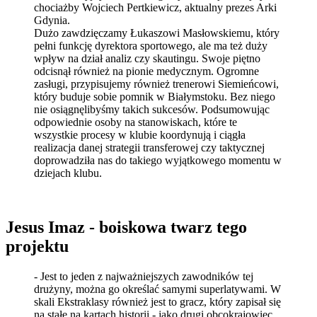
chociażby Wojciech Pertkiewicz, aktualny prezes Arki
Gdynia.
Dużo zawdzięczamy Łukaszowi Masłowskiemu, który
pełni funkcję dyrektora sportowego, ale ma też duży
wpływ na dział analiz czy skautingu. Swoje piętno
odcisnął również na pionie medycznym. Ogromne
zasługi, przypisujemy również trenerowi Siemieńcowi,
który buduje sobie pomnik w Białymstoku. Bez niego
nie osiągnęlibyśmy takich sukcesów. Podsumowując
odpowiednie osoby na stanowiskach, które te
wszystkie procesy w klubie koordynują i ciągła
realizacja danej strategii transferowej czy taktycznej
doprowadziła nas do takiego wyjątkowego momentu w
dziejach klubu.
Jesus Imaz - boiskowa twarz tego
projektu
- Jest to jeden z najważniejszych zawodników tej
drużyny, można go określać samymi superlatywami. W
skali Ekstraklasy również jest to gracz, który zapisał się
na stałe na kartach historii - jako drugi obcokrajowiec