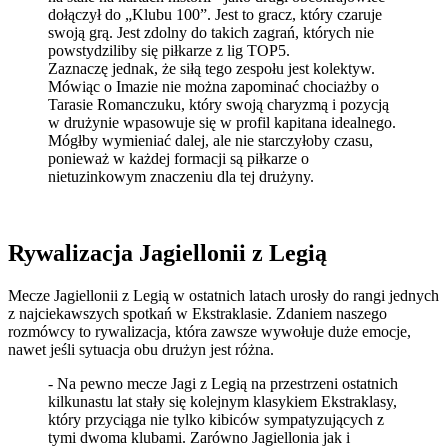
dołączył do „Klubu 100”. Jest to gracz, który czaruje
swoją grą. Jest zdolny do takich zagrań, których nie
powstydziliby się piłkarze z lig TOP5.
Zaznaczę jednak, że siłą tego zespołu jest kolektyw.
Mówiąc o Imazie nie można zapominać chociażby o
Tarasie Romanczuku, który swoją charyzmą i pozycją
w drużynie wpasowuje się w profil kapitana idealnego.
Mógłby wymieniać dalej, ale nie starczyłoby czasu,
ponieważ w każdej formacji są piłkarze o
nietuzinkowym znaczeniu dla tej drużyny.
Rywalizacja Jagiellonii z Legią
Mecze Jagiellonii z Legią w ostatnich latach urosły do rangi jednych
z najciekawszych spotkań w Ekstraklasie. Zdaniem naszego
rozmówcy to rywalizacja, która zawsze wywołuje duże emocje,
nawet jeśli sytuacja obu drużyn jest różna.
- Na pewno mecze Jagi z Legią na przestrzeni ostatnich
kilkunastu lat stały się kolejnym klasykiem Ekstraklasy,
który przyciąga nie tylko kibiców sympatyzujących z
tymi dwoma klubami. Zarówno Jagiellonia jak i