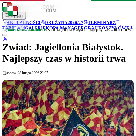
LEGIONISCI
.COM
LEGIONISCI
.COM
MENU
AKTUALNOŚCI
DRUŻYNA
2026/27
TERMINARZ
TABELA
GALERIE
KOPA MANAGER
GRAJ!
KOSZYKÓWKA
Legionisci.com
/
Aktualności
/
Zwiad: Jagiellonia Białystok. Najlepszy czas w historii trwa
Zwiad: Jagiellonia Białystok.
Najlepszy czas w historii trwa
sobota, 28 lutego 2026 22:07