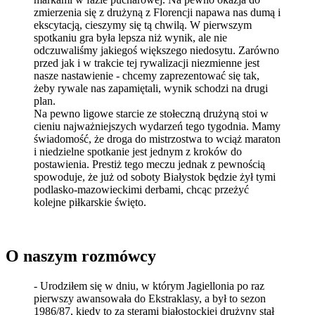
zmierzenia się z drużyną z Florencji napawa nas dumą i
ekscytacją, cieszymy się tą chwilą. W pierwszym
spotkaniu gra była lepsza niż wynik, ale nie
odczuwaliśmy jakiegoś większego niedosytu. Zarówno
przed jak i w trakcie tej rywalizacji niezmienne jest
nasze nastawienie - chcemy zaprezentować się tak,
żeby rywale nas zapamiętali, wynik schodzi na drugi
plan.
Na pewno ligowe starcie ze stołeczną drużyną stoi w
cieniu najważniejszych wydarzeń tego tygodnia. Mamy
świadomość, że droga do mistrzostwa to wciąż maraton
i niedzielne spotkanie jest jednym z kroków do
postawienia. Prestiż tego meczu jednak z pewnością
spowoduje, że już od soboty Białystok będzie żył tymi
podlasko-mazowieckimi derbami, chcąc przeżyć
kolejne piłkarskie święto.
O naszym rozmówcy
- Urodziłem się w dniu, w którym Jagiellonia po raz
pierwszy awansowała do Ekstraklasy, a był to sezon
1986/87, kiedy to za sterami białostockiej drużyny stał