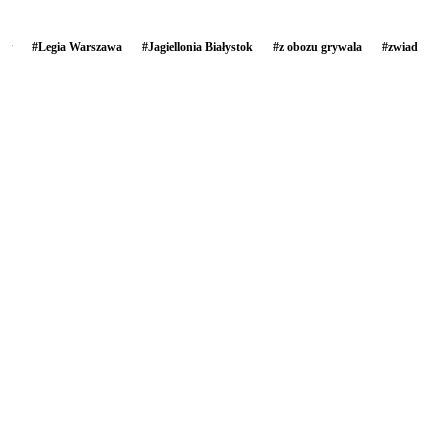
#
Legia Warszawa
#
Jagiellonia Białystok
#
z obozu grywala
#
zwiad