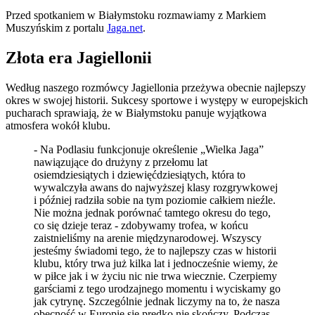
Przed spotkaniem w Białymstoku rozmawiamy z Markiem
Muszyńskim z portalu
Jaga.net
.
Złota era Jagiellonii
Według naszego rozmówcy Jagiellonia przeżywa obecnie najlepszy
okres w swojej historii. Sukcesy sportowe i występy w europejskich
pucharach sprawiają, że w Białymstoku panuje wyjątkowa
atmosfera wokół klubu.
- Na Podlasiu funkcjonuje określenie „Wielka Jaga”
nawiązujące do drużyny z przełomu lat
osiemdziesiątych i dziewięćdziesiątych, która to
wywalczyła awans do najwyższej klasy rozgrywkowej
i później radziła sobie na tym poziomie całkiem nieźle.
Nie można jednak porównać tamtego okresu do tego,
co się dzieje teraz - zdobywamy trofea, w końcu
zaistnieliśmy na arenie międzynarodowej. Wszyscy
jesteśmy świadomi tego, że to najlepszy czas w historii
klubu, który trwa już kilka lat i jednocześnie wiemy, że
w piłce jak i w życiu nic nie trwa wiecznie. Czerpiemy
garściami z tego urodzajnego momentu i wyciskamy go
jak cytrynę. Szczególnie jednak liczymy na to, że nasza
obecność w Europie się prędko nie skończy. Podczas