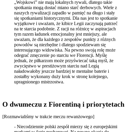
„Wojskowi” nie mają lokalnych rywali, dlatego takie
spotkania mogą dostać miano starć derbowych. Wiele z
naszych rywalizacji zapadło w pamięć na długo i stały
się spotkaniami historycznymi. Dla nas jest to spotkanie
wyjątkowe i uważam, że kibice Legii zaczynają patrzeć
na te starcia podobnie. Z racji na różnicę w aspiracjach
tym razem ładunek emocjonalny jest mniejszy, ale
uważam, że dla każdego z zespołów punkty z różnych
powodów są niezbędne i dlatego spodziewam się
interesującego widowiska. Na pewno swoją rolę może
odegrać zmęczenie po starciu we Florencji. Myślę
jednak, że piłkarzom może przyświecać taką myśl, że
zwycięstwo w prestiżowym starciu nad Legią
naładowałoby jeszcze bardziej te mentalne baterie i
zostałby wykonany duży krok w stronę kolejnego,
upragnionego mistrzostwa.
O dwumeczu z Fiorentiną i priorytetach
[Rozmawialiśmy w trakcie meczu rewanżowego]
- Niecodziennie polski zespół mierzy się z europejskimi
markami w fazie pucharowej. Na pewno okazja do