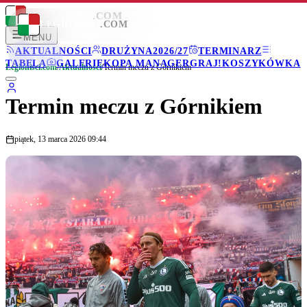
LEGIONISCI
.COM
LEGIONISCI
.COM
MENU
AKTUALNOŚCI
DRUŻYNA
2026/27
TERMINARZ
TABELA
GALERIE
KOPA MANAGER
GRAJ!
KOSZYKÓWKA
Legionisci.com
/
Aktualności
/
Termin meczu z Górnikiem
Termin meczu z Górnikiem
piątek, 13 marca 2026 09:44