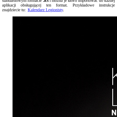
standardowym formacie
.ics
i można je łatwo importować do każdej
aplikacji obsługującej ten format. Przykładowe instrukcje
znajdziecie tu:
Kalendarz Legionisty
.