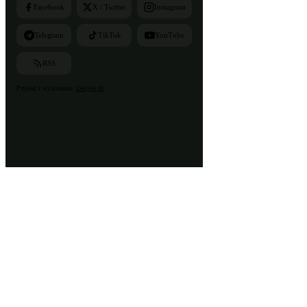
Facebook
X / Twitter
Instagram
Telegram
TikTok
YouTube
RSS
Projekt i wykonanie:
24style.pl