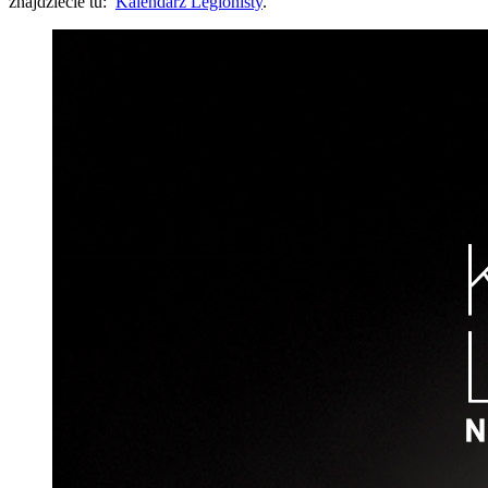
znajdziecie tu:
Kalendarz Legionisty
.