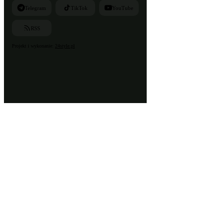
Telegram
TikTok
YouTube
RSS
Projekt i wykonanie:
24style.pl