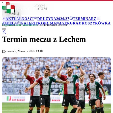
LEGIONISCI
.COM
LEGIONISCI
.COM
MENU
AKTUALNOŚCI
DRUŻYNA
2026/27
TERMINARZ
TABELA
GALERIE
KOPA MANAGER
GRAJ!
KOSZYKÓWKA
Legionisci.com
/
Aktualności
/
Termin meczu z Lechem
Termin meczu z Lechem
czwartek, 26 marca 2026 13:10