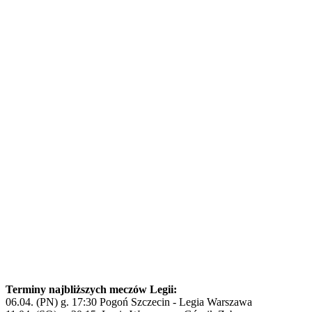
Terminy najbliższych meczów Legii:
06.04. (PN) g. 17:30 Pogoń Szczecin - Legia Warszawa