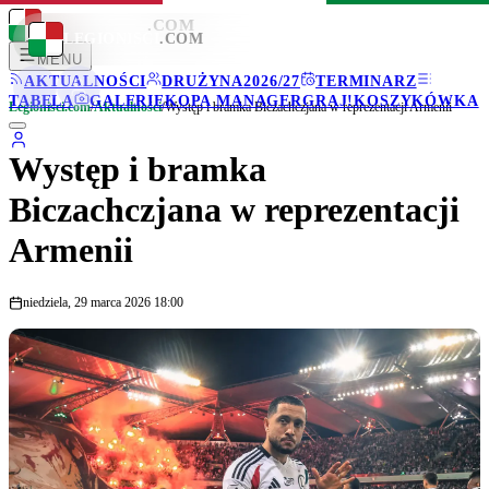
LEGIONISCI
.COM
LEGIONISCI
.COM
MENU
AKTUALNOŚCI
DRUŻYNA
2026/27
TERMINARZ
TABELA
GALERIE
KOPA MANAGER
GRAJ!
KOSZYKÓWKA
Legionisci.com
/
Aktualności
/
Występ i bramka Biczachczjana w reprezentacji Armenii
Występ i bramka
Biczachczjana w reprezentacji
Armenii
niedziela, 29 marca 2026 18:00