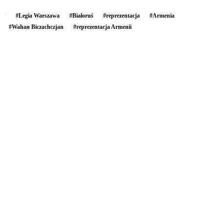
#
Legia Warszawa
#
Białoruś
#
reprezentacja
#
Armenia
#
Wahan Biczachczjan
#
reprezentacja Armenii