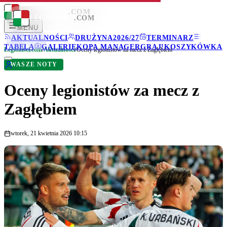
LEGIONISCI
.COM
LEGIONISCI
.COM
MENU
AKTUALNOŚCI
DRUŻYNA
2026/27
TERMINARZ
TABELA
GALERIE
KOPA MANAGER
GRAJ!
KOSZYKÓWKA
Legionisci.com
/
Aktualności
/
Oceny legionistów za mecz z Zagłębiem
WASZE NOTY
Oceny legionistów za mecz z
Zagłębiem
wtorek, 21 kwietnia 2026 10:15