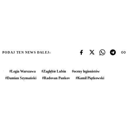
PODAJ TEN NEWS DALEJ:
#
Legia Warszawa
#
Zagłębie Lubin
#
oceny legionistów
#
Damian Szymański
#
Radovan Pankov
#
Kamil Piątkowski