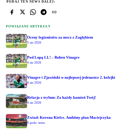
PODAJ TEN NEWS DALEJ:
POWIĄZANE ARTYKUŁY
Oceny legionistów za mecz z Zagłębiem
5 sie 2026
Pod Lupą LL! – Ruben Vinagre
4 sie 2026
Vinagre i Zjawiński w najlepszej jedenastce 2. kolejki
4 sie 2026
Relacja z trybun: Za każdy kamień Twój!
4 sie 2026
Zwiad: Korona Kielce. Ambitny plan Maciejczyka
8 godz. temu