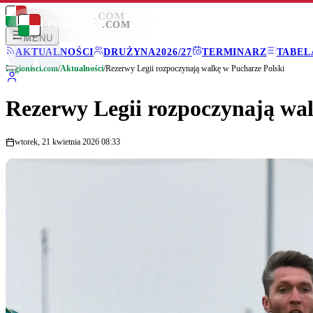
LEGIONISCI
.COM
LEGIONISCI
.COM
MENU
AKTUALNOŚCI
DRUŻYNA
2026/27
TERMINARZ
TABEL
Legionisci.com
/
Aktualności
/
Rezerwy Legii rozpoczynają walkę w Pucharze Polski
Rezerwy Legii rozpoczynają wal
wtorek, 21 kwietnia 2026 08:33