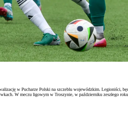
alizację w Pucharze Polski na szczeblu wojewódzkim. Legioniści, będ
ywkach. W meczu ligowym w Troszynie, w październiku zeszłego roku l