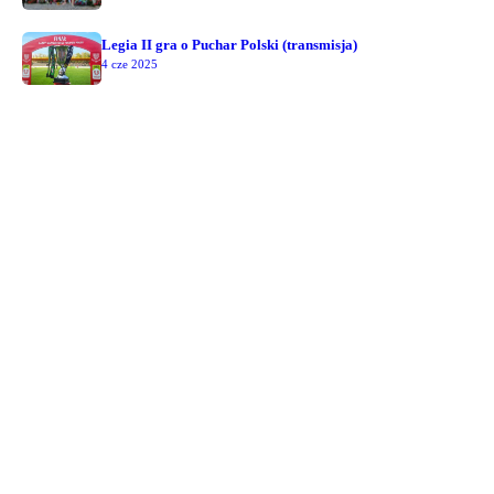
Legia II gra o Puchar Polski (transmisja)
4 cze 2025