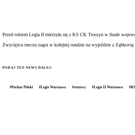
Przed rokiem Legia II mierzyła się z KS CK Troszyn w finale wojewó
Zwycięzca meczu zagra w kolejnej rundzie na wyjeździe z Ząbkovią 
PODAJ TEN NEWS DALEJ:
#
Puchar Polski
#
Legia Warszawa
#
rezerwy
#
Legia II Warszawa
#
KS