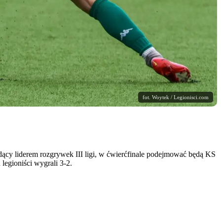
fot. Woytek / Legionisci.com
ący liderem rozgrywek III ligi, w ćwierćfinale podejmować będą KS
egioniści wygrali 3-2.