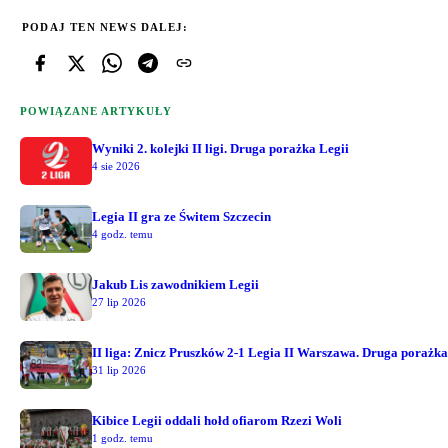
PODAJ TEN NEWS DALEJ:
POWIĄZANE ARTYKUŁY
Wyniki 2. kolejki II ligi. Druga porażka Legii
4 sie 2026
Legia II gra ze Świtem Szczecin
4 godz. temu
Jakub Lis zawodnikiem Legii
27 lip 2026
II liga: Znicz Pruszków 2-1 Legia II Warszawa. Druga porażka
31 lip 2026
Kibice Legii oddali hołd ofiarom Rzezi Woli
1 godz. temu