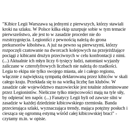
"Kibice Legii Warszawa są jednymi z pierwszych, którzy stawiali
kroki na szlaku. W Polsce kilka ekip uzurpuje sobie w tym temacie
pierwszeństwo, ale jest to w zasadzie proceder nie do
rozstrzygnięcia. Legioniści z pewnością należą do grona
prekursorów kibolstwa. A już na pewno są pierwszymi, którzy
rozpoczęli czatowanie na dworcach kolejowych na przejeżdżające
pociągi z kibicami drużyn przeciwnych w celu konfrontacji z nimi.
(...) Aktualnie ich młyn liczy 6 tysięcy ludzi, natomiast wyjazdy
zaliczane w czterofyfrowych liczbach nie należą do rzadkości.
Legia to ekipa nie tylko swojego miasta, ale i całego regionu,
włącznie z największą sympatią deklarowaną przez kibiców w skali
całego kraju. Przekłada się to na wielką liczbę fan klubów. W
zasadzie całe województwo mazowieckie jest totalnie zdominowane
przez Legionistów. Nieliczne tylko miejscowości mają na tyle siły,
by odpierać ten napór. (...) Fanatycy Legii byli od zawsze silni w
zasadzie w każdej dziedzinie kibicowskiego rzemiosła. Banda
przecierająca szlaki, wyznaczająca trendy, mająca potężny posłuch i
ciesząca się ogromną estymą wśród całej kibicowskiej braci" -
czytamy m.in. w opisie.