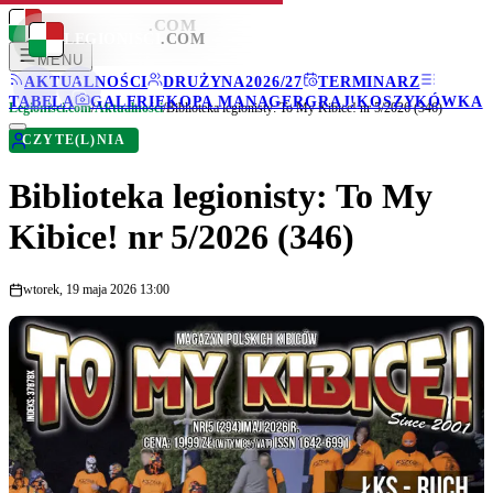
LEGIONISCI
.COM
LEGIONISCI
.COM
MENU
AKTUALNOŚCI
DRUŻYNA
2026/27
TERMINARZ
TABELA
GALERIE
KOPA MANAGER
GRAJ!
KOSZYKÓWKA
Legionisci.com
/
Aktualności
/
Biblioteka legionisty: To My Kibice! nr 5/2026 (346)
CZYTE(L)NIA
Biblioteka legionisty: To My
Kibice! nr 5/2026 (346)
wtorek, 19 maja 2026 13:00