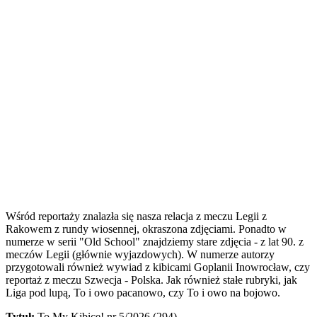
Wśród reportaży znalazła się nasza relacja z meczu Legii z
Rakowem z rundy wiosennej, okraszona zdjęciami. Ponadto w
numerze w serii "Old School" znajdziemy stare zdjęcia - z lat 90. z
meczów Legii (głównie wyjazdowych). W numerze autorzy
przygotowali również wywiad z kibicami Goplanii Inowrocław, czy
reportaż z meczu Szwecja - Polska. Jak również stałe rubryki, jak
Liga pod lupą, To i owo pacanowo, czy To i owo na bojowo.
Tytuł:
To My Kibice! nr 5/2026 (294)