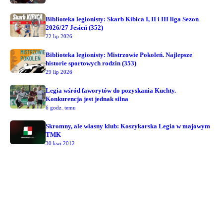
Biblioteka legionisty: Skarb Kibica I, II i III liga Sezon
2026/27 Jesień (352)
22 lip 2026
Biblioteka legionisty: Mistrzowie Pokoleń. Najlepsze
historie sportowych rodzin (353)
29 lip 2026
Legia wśród faworytów do pozyskania Kuchty.
Konkurencja jest jednak silna
6 godz. temu
Skromny, ale własny klub: Koszykarska Legia w majowym
TMK
30 kwi 2012