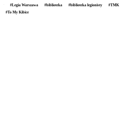
#
Legia Warszawa
#
biblioteka
#
biblioteka legionisty
#
TMK
#
To My Kibice