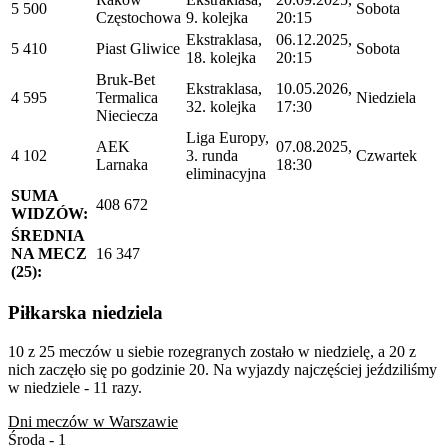
5 500
Sobota
Częstochowa
9. kolejka
20:15
Ekstraklasa,
06.12.2025,
5 410
Piast Gliwice
Sobota
18. kolejka
20:15
Bruk-Bet
Ekstraklasa,
10.05.2026,
4 595
Termalica
Niedziela
32. kolejka
17:30
Nieciecza
Liga Europy,
AEK
07.08.2025,
4 102
3. runda
Czwartek
Larnaka
18:30
eliminacyjna
SUMA
408 672
WIDZÓW:
ŚREDNIA
NA MECZ
16 347
(25):
Piłkarska niedziela
10 z 25 meczów u siebie rozegranych zostało w niedzielę, a 20 z
nich zaczęło się po godzinie 20. Na wyjazdy najczęściej jeździliśmy
w niedziele - 11 razy.
Dni meczów w Warszawie
Środa - 1