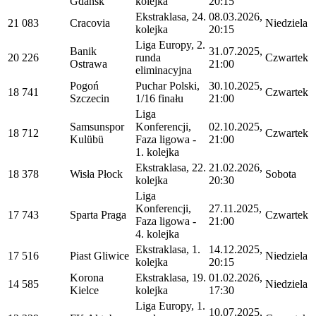
Gdańsk
kolejka
20:15
Ekstraklasa, 24.
08.03.2026,
21 083
Cracovia
Niedziela
kolejka
20:15
Liga Europy, 2.
Banik
31.07.2025,
20 226
runda
Czwartek
Ostrawa
21:00
eliminacyjna
Pogoń
Puchar Polski,
30.10.2025,
18 741
Czwartek
Szczecin
1/16 finału
21:00
Liga
Samsunspor
Konferencji,
02.10.2025,
18 712
Czwartek
Kulübü
Faza ligowa -
21:00
1. kolejka
Ekstraklasa, 22.
21.02.2026,
18 378
Wisła Płock
Sobota
kolejka
20:30
Liga
Konferencji,
27.11.2025,
17 743
Sparta Praga
Czwartek
Faza ligowa -
21:00
4. kolejka
Ekstraklasa, 1.
14.12.2025,
17 516
Piast Gliwice
Niedziela
kolejka
20:15
Korona
Ekstraklasa, 19.
01.02.2026,
14 585
Niedziela
Kielce
kolejka
17:30
Liga Europy, 1.
10.07.2025,