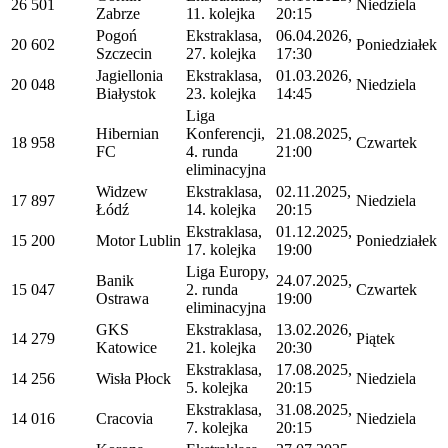
26 501
Niedziela
Zabrze
11. kolejka
20:15
Pogoń
Ekstraklasa,
06.04.2026,
20 602
Poniedziałek
Szczecin
27. kolejka
17:30
Jagiellonia
Ekstraklasa,
01.03.2026,
20 048
Niedziela
Białystok
23. kolejka
14:45
Liga
Hibernian
Konferencji,
21.08.2025,
18 958
Czwartek
FC
4. runda
21:00
eliminacyjna
Widzew
Ekstraklasa,
02.11.2025,
17 897
Niedziela
Łódź
14. kolejka
20:15
Ekstraklasa,
01.12.2025,
15 200
Motor Lublin
Poniedziałek
17. kolejka
19:00
Liga Europy,
Banik
24.07.2025,
15 047
2. runda
Czwartek
Ostrawa
19:00
eliminacyjna
GKS
Ekstraklasa,
13.02.2026,
14 279
Piątek
Katowice
21. kolejka
20:30
Ekstraklasa,
17.08.2025,
14 256
Wisła Płock
Niedziela
5. kolejka
20:15
Ekstraklasa,
31.08.2025,
14 016
Cracovia
Niedziela
7. kolejka
20:15