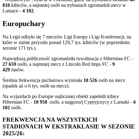
810
kibiców, a najmniej osób na trybunach zgromadził mecz w
Larnace -
4 102
.
Europuchary
Na Legii odbyło się 7 meczów Ligi Europy i Ligi Konferencji, na
które w sumie przyszło ponad 129,7 tys. kibiców (w poprzednim
sezonie 171 tys.).
Największą publiczność zgromadziła rywalizacja z Hibernian FC -
27 659
osób, a najmniej mecz z Lincoln Red Imps FC -
9
429
fanów.
Średnia frekwencja pucharowa wyniosła
18 526
osób na mecz
(spadek aż o 6 tys. osób na mecz).
Na wyjazdach po Europie najliczniej obiekt zapełnili kibice
Hibernian FC -
18 958
osób, a najgorzej Cypryjczycy z Larnaki -
4
102
osób.
FREKWENCJA NA WSZYSTKICH
STADIONACH W EKSTRAKLASIE W SEZONIE
2025/26: