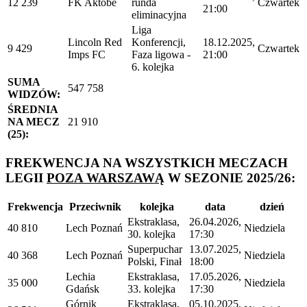
12 239
FK Aktobe
runda
Czwartek
21:00
eliminacyjna
Liga
Lincoln Red
Konferencji,
18.12.2025,
9 429
Czwartek
Imps FC
Faza ligowa -
21:00
6. kolejka
SUMA
547 758
WIDZÓW:
ŚREDNIA
NA MECZ
21 910
(25):
FREKWENCJA NA WSZYSTKICH MECZACH
LEGII
POZA WARSZAWĄ
W SEZONIE 2025/26:
Frekwencja
Przeciwnik
kolejka
data
dzień
Ekstraklasa,
26.04.2026,
40 810
Lech Poznań
Niedziela
30. kolejka
17:30
Superpuchar
13.07.2025,
40 368
Lech Poznań
Niedziela
Polski, Finał
18:00
Lechia
Ekstraklasa,
17.05.2026,
35 000
Niedziela
Gdańsk
33. kolejka
17:30
Górnik
Ekstraklasa,
05.10.2025,