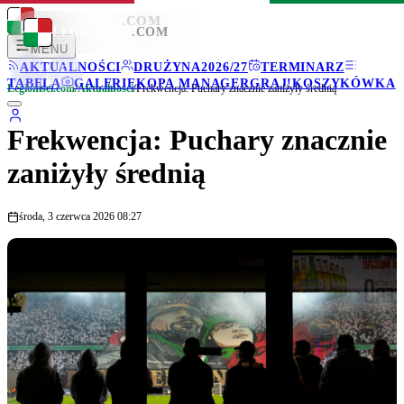
LEGIONISCI
.COM
LEGIONISCI
.COM
MENU
AKTUALNOŚCI
DRUŻYNA
2026/27
TERMINARZ
TABELA
GALERIE
KOPA MANAGER
GRAJ!
KOSZYKÓWKA
Legionisci.com
/
Aktualności
/
Frekwencja: Puchary znacznie zaniżyły średnią
Frekwencja: Puchary znacznie
zaniżyły średnią
środa, 3 czerwca 2026 08:27