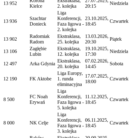
Korona
Ekstraklasa,
27.07.2025,
13 952
Niedziela
Kielce
2. kolejka
20:15
Liga
Szachtar
Konferencji,
23.10.2025,
13 936
Czwartek
Donieck
Faza ligowa -
18:45
2. kolejka
Radomiak
Ekstraklasa,
13.03.2026,
13 902
Piątek
Radom
25. kolejka
20:30
Zagłębie
Ekstraklasa,
19.10.2025,
13 106
Niedziela
Lubin
12. kolejka
17:30
Ekstraklasa,
07.02.2026,
12 497
Arka Gdynia
Sobota
20. kolejka
14:45
Liga Europy,
17.07.2025,
12 190
FK Aktobe
1. runda
Czwartek
18:00
eliminacyjna
Liga
FC Noah
Konferencji,
11.12.2025,
8 500
Czwartek
Erywań
Faza ligowa -
18:45
5. kolejka
Liga
Konferencji,
06.11.2025,
8 000
NK Celje
Czwartek
Faza ligowa -
18:45
3. kolejka
Raków
Ekstraklasa,
20.09.2025,