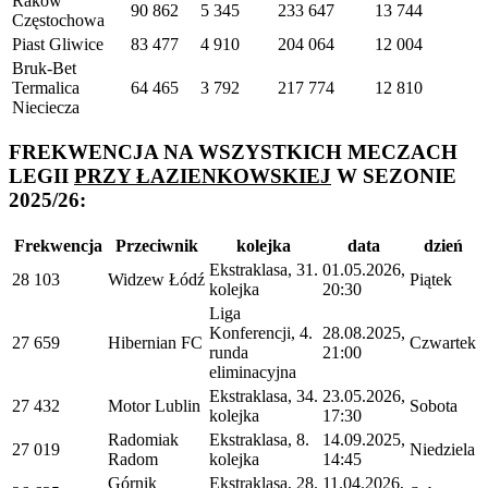
Raków
90 862
5 345
233 647
13 744
Częstochowa
Piast Gliwice
83 477
4 910
204 064
12 004
Bruk-Bet
Termalica
64 465
3 792
217 774
12 810
Nieciecza
FREKWENCJA NA WSZYSTKICH MECZACH
LEGII
PRZY ŁAZIENKOWSKIEJ
W SEZONIE
2025/26:
Frekwencja
Przeciwnik
kolejka
data
dzień
Ekstraklasa, 31.
01.05.2026,
28 103
Widzew Łódź
Piątek
kolejka
20:30
Liga
Konferencji, 4.
28.08.2025,
27 659
Hibernian FC
Czwartek
runda
21:00
eliminacyjna
Ekstraklasa, 34.
23.05.2026,
27 432
Motor Lublin
Sobota
kolejka
17:30
Radomiak
Ekstraklasa, 8.
14.09.2025,
27 019
Niedziela
Radom
kolejka
14:45
Górnik
Ekstraklasa, 28.
11.04.2026,