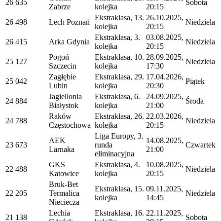
26 635
Sobota
Zabrze
kolejka
20:15
Ekstraklasa, 13.
26.10.2025,
26 498
Lech Poznań
Niedziela
kolejka
20:15
Ekstraklasa, 3.
03.08.2025,
26 415
Arka Gdynia
Niedziela
kolejka
20:15
Pogoń
Ekstraklasa, 10.
28.09.2025,
25 127
Niedziela
Szczecin
kolejka
17:30
Zagłębie
Ekstraklasa, 29.
17.04.2026,
25 042
Piątek
Lubin
kolejka
20:30
Jagiellonia
Ekstraklasa, 6.
24.09.2025,
24 884
Środa
Białystok
kolejka
21:00
Raków
Ekstraklasa, 26.
22.03.2026,
24 788
Niedziela
Częstochowa
kolejka
20:15
Liga Europy, 3.
AEK
14.08.2025,
23 673
runda
Czwartek
Larnaka
21:00
eliminacyjna
GKS
Ekstraklasa, 4.
10.08.2025,
22 488
Niedziela
Katowice
kolejka
20:15
Bruk-Bet
Ekstraklasa, 15.
09.11.2025,
22 205
Termalica
Niedziela
kolejka
14:45
Nieciecza
Lechia
Ekstraklasa, 16.
22.11.2025,
21 138
Sobota