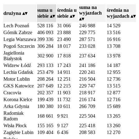
suma na
suma u
średnia u
średnia na
wyjazdach
drużyna
siebie
siebie
wyjazdach
Lech Poznań
528 116
31 066
246 988
14 529
Górnik Zabrze
406 093
23 888
229 775
13 516
Legia Warszawa
399 336
23 490
287 571
16 916
Pogoń Szczecin
306 284
18 017
233 028
13 708
Jagiellonia
302 900
17 818
237 634
13 978
Białystok
Widzew Łódź
293 133
17 243
241 186
14 187
Lechia Gdańsk
253 479
14 911
220 241
12 955
Motor Lublin
208 264
12 251
216 504
12 736
GKS Katowice
207 649
12 215
229 747
13 515
Cracovia
202 357
11 903
218 917
12 877
Korona Kielce
199 439
11 732
216 174
12 716
Arka Gdynia
180 380
10 611
266 709
15 689
Radomiak
168 661
9 921
225 504
13 265
Radom
Wisła Płock
155 165
9 127
225 418
13 260
Zagłębie Lubin
109 404
6 436
208 583
12 270