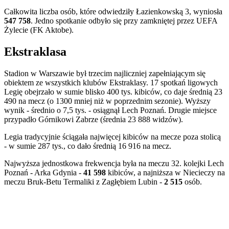
Całkowita liczba osób, które odwiedziły Łazienkowską 3, wyniosła
547 758
. Jedno spotkanie odbyło się przy zamkniętej przez UEFA
Żylecie (FK Aktobe).
Ekstraklasa
Stadion w Warszawie był trzecim najliczniej zapełniającym się
obiektem ze wszystkich klubów Ekstraklasy. 17 spotkań ligowych
Legię obejrzało w sumie blisko 400 tys. kibiców, co daje średnią 23
490 na mecz (o 1300 mniej niż w poprzednim sezonie). Wyższy
wynik - średnio o 7,5 tys. - osiągnął Lech Poznań. Drugie miejsce
przypadło Górnikowi Zabrze (średnia 23 888 widzów).
Legia tradycyjnie ściągała najwięcej kibiców na mecze poza stolicą
- w sumie 287 tys., co dało średnią 16 916 na mecz.
Najwyższa jednostkowa frekwencja była na meczu 32. kolejki Lech
Poznań - Arka Gdynia -
41 598
kibiców, a najniższa w Niecieczy na
meczu Bruk-Betu Termaliki z Zagłębiem Lubin -
2 515
osób.