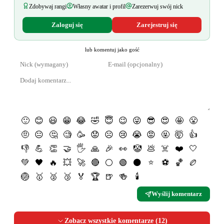
Zdobywaj rangi
Własny awatar i profil
Zarezerwuj swój nick
Zaloguj się
Zarejestruj się
lub komentuj jako gość
🙂
😊
😃
😁
😂
🤣
😇
😉
😜
😎
😍
🤩
😤
🤨
😐
🤔
🧐
🥳
😟
☹️
😢
😭
😡
🤬
🤯
👍
👎
💪
👏
🤝
🖐
🙏
🎉
👀
🤡
💩
☠️
❤️
🤍
💚
🖤
🔥
💥
🚀
🔴
⚪️
🟢
⚫️
⭐️
⚽️
🏀
🏉
🏐
🥇
🥈
🥉
🏅
🏆
🍺
🍻
🕯
Wyślij komentarz
Zobacz wszystkie komentarze (
12
)