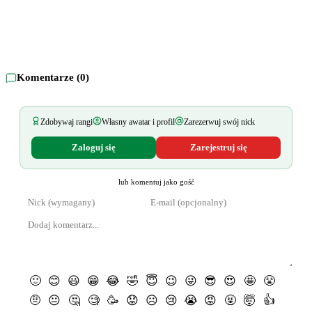
Komentarze (
0
)
Zdobywaj rangi
Własny awatar i profil
Zarezerwuj swój nick
Zaloguj się
Zarejestruj się
lub komentuj jako gość
🙂
😊
😃
😁
😂
🤣
😇
😉
😜
😎
😍
🤩
😤
🤨
😐
🤔
🧐
🥳
😟
☹️
😢
😭
😡
🤬
🤯
👍