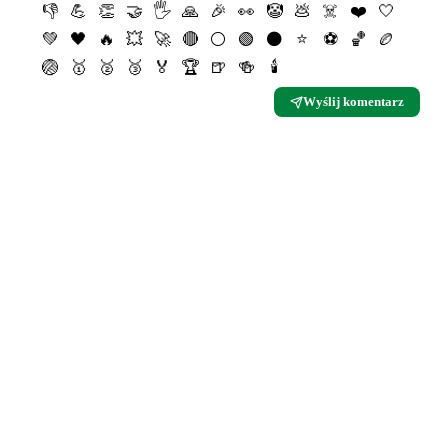
👎
💪
👏
🤝
🖐
🙏
🎉
👀
🤡
💩
☠️
❤️
🤍
💚
🖤
🔥
💥
🚀
🔴
⚪️
🟢
⚫️
⭐️
⚽️
🏀
🏉
🏐
🥇
🥈
🥉
🏅
🏆
🍺
🍻
🕯
Wyślij komentarz