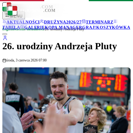
LEGIONISCI
.COM
LEGIONISCI
.COM
MENU
AKTUALNOŚCI
DRUŻYNA
2026/27
TERMINARZ
TABELA
GALERIE
KOPA MANAGER
GRAJ!
KOSZYKÓWKA
Legionisci.com
/
Aktualności
/
26. urodziny Andrzeja Pluty
26. urodziny Andrzeja Pluty
środa, 3 czerwca 2026 07:00