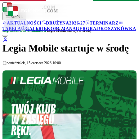
LEGIONISCI
.COM
LEGIONISCI
.COM
MENU
AKTUALNOŚCI
DRUŻYNA
2026/27
TERMINARZ
TABELA
GALERIE
KOPA MANAGER
GRAJ!
KOSZYKÓWKA
Legionisci.com
/
Aktualności
/
Legia Mobile startuje w środę
Legia Mobile startuje w środę
poniedziałek, 15 czerwca 2026 10:00