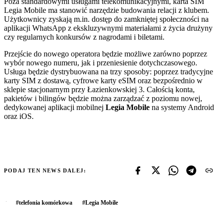
Poza standardowymi usługami telekomunikacyjnymi, karta SIM
Legia Mobile ma stanowić narzędzie budowania relacji z klubem.
Użytkownicy zyskają m.in. dostęp do zamkniętej społeczności na
aplikacji WhatsApp z ekskluzywnymi materiałami z życia drużyny
czy regularnych konkursów z nagrodami i biletami.
Przejście do nowego operatora będzie możliwe zarówno poprzez
wybór nowego numeru, jak i przeniesienie dotychczasowego.
Usługa będzie dystrybuowana na trzy sposoby: poprzez tradycyjne
karty SIM z dostawą, cyfrowe karty eSIM oraz bezpośrednio w
sklepie stacjonarnym przy Łazienkowskiej 3. Całością konta,
pakietów i bilingów będzie można zarządzać z poziomu nowej,
dedykowanej aplikacji mobilnej
Legia Mobile
na systemy Android
oraz iOS.
PODAJ TEN NEWS DALEJ:
#
telefonia komórkowa
#
Legia Mobile