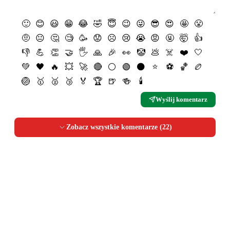
🙂
😊
😃
😁
😂
🤣
😇
😉
😜
😎
😍
🤩
😤
🤨
😐
🤔
🧐
🥳
😟
☹️
😢
😭
😡
🤬
🤯
👍
👎
💪
👏
🤝
🖐
🙏
🎉
👀
🤡
💩
☠️
❤️
🤍
💚
🖤
🔥
💥
🚀
🔴
⚪️
🟢
⚫️
⭐️
⚽️
🏀
🏉
🏐
🥇
🥈
🥉
🏅
🏆
🍺
🍻
🕯
Wyślij komentarz
Zobacz wszystkie komentarze (
22
)