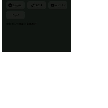
Telegram
TikTok
YouTube
RSS
Projekt i wykonanie:
24style.pl