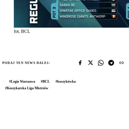
fot. BCL
PODAJ TEN NEWS DALEJ:
#
Legia Warszawa
#
BCL
#
koszykówka
#
Koszykarska Liga Mistrzów