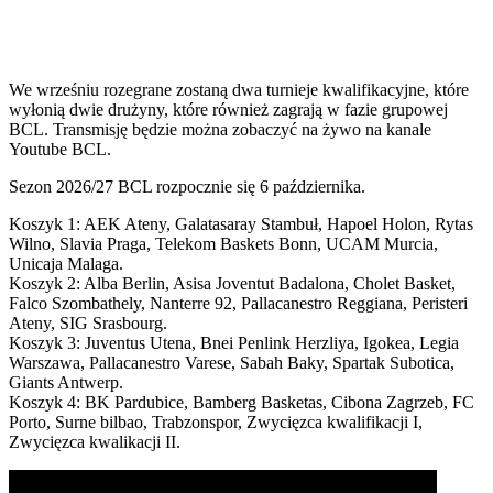
We wrześniu rozegrane zostaną dwa turnieje kwalifikacyjne, które
wyłonią dwie drużyny, które również zagrają w fazie grupowej
BCL. Transmisję będzie można zobaczyć na żywo na kanale
Youtube BCL.
Sezon 2026/27 BCL rozpocznie się 6 października.
Koszyk 1: AEK Ateny, Galatasaray Stambuł, Hapoel Holon, Rytas
Wilno, Slavia Praga, Telekom Baskets Bonn, UCAM Murcia,
Unicaja Malaga.
Koszyk 2: Alba Berlin, Asisa Joventut Badalona, Cholet Basket,
Falco Szombathely, Nanterre 92, Pallacanestro Reggiana, Peristeri
Ateny, SIG Srasbourg.
Koszyk 3: Juventus Utena, Bnei Penlink Herzliya, Igokea, Legia
Warszawa, Pallacanestro Varese, Sabah Baky, Spartak Subotica,
Giants Antwerp.
Koszyk 4: BK Pardubice, Bamberg Basketas, Cibona Zagrzeb, FC
Porto, Surne bilbao, Trabzonspor, Zwycięzca kwalifikacji I,
Zwycięzca kwalikacji II.