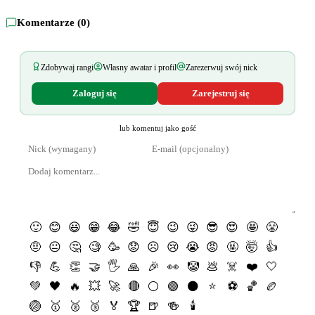
Komentarze (
0
)
Zdobywaj rangi
Własny awatar i profil
Zarezerwuj swój nick
Zaloguj się
Zarejestruj się
lub komentuj jako gość
🙂
😊
😃
😁
😂
🤣
😇
😉
😜
😎
😍
🤩
😤
🤨
😐
🤔
🧐
🥳
😟
☹️
😢
😭
😡
🤬
🤯
👍
👎
💪
👏
🤝
🖐
🙏
🎉
👀
🤡
💩
☠️
❤️
🤍
💚
🖤
🔥
💥
🚀
🔴
⚪️
🟢
⚫️
⭐️
⚽️
🏀
🏉
🏐
🥇
🥈
🥉
🏅
🏆
🍺
🍻
🕯