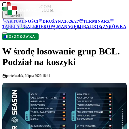
LEGIONISCI
.COM
LEGIONISCI
.COM
MENU
AKTUALNOŚCI
DRUŻYNA
2026/27
TERMINARZ
TABELA
GALERIE
KOPA MANAGER
GRAJ!
KOSZYKÓWKA
Legionisci.com
/
Aktualności
/
W środę losowanie grup BCL. Podział na koszyki
KOSZYKÓWKA
W środę losowanie grup BCL.
Podział na koszyki
poniedziałek, 6 lipca 2026 18:41