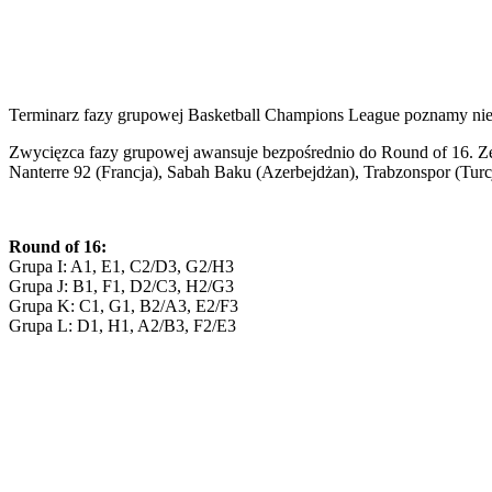
Terminarz fazy grupowej Basketball Champions League poznamy n
Zwycięzca fazy grupowej awansuje bezpośrednio do Round of 16. Zesp
Nanterre 92 (Francja), Sabah Baku (Azerbejdżan), Trabzonspor (Turc
Round of 16:
Grupa I: A1, E1, C2/D3, G2/H3
Grupa J: B1, F1, D2/C3, H2/G3
Grupa K: C1, G1, B2/A3, E2/F3
Grupa L: D1, H1, A2/B3, F2/E3