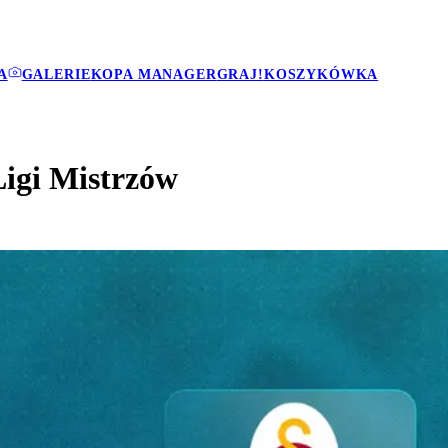
A
GALERIE
KOPA MANAGER
GRAJ!
KOSZYKÓWKA
Ligi Mistrzów