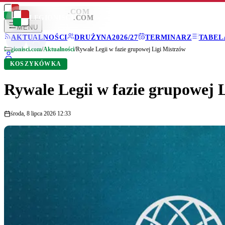
LEGIONISCI
.COM
LEGIONISCI
.COM
MENU
AKTUALNOŚCI
DRUŻYNA
2026/27
TERMINARZ
TABEL
Legionisci.com
/
Aktualności
/
Rywale Legii w fazie grupowej Ligi Mistrzów
KOSZYKÓWKA
Rywale Legii w fazie grupowej 
środa, 8 lipca 2026 12:33