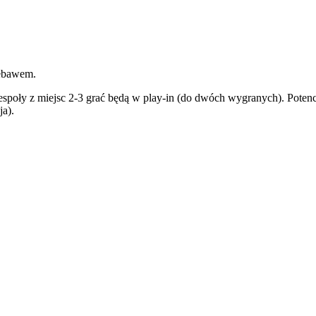
iebawem.
oły z miejsc 2-3 grać będą w play-in (do dwóch wygranych). Potencjal
ja).