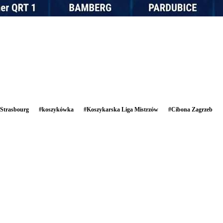
Strasbourg
#
koszykówka
#
Koszykarska Liga Mistrzów
#
Cibona Zagrzeb