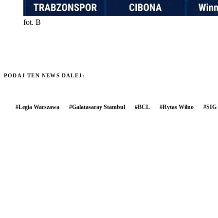
fot. B
PODAJ TEN NEWS DALEJ:
#
Legia Warszawa
#
Galatasaray Stambuł
#
BCL
#
Rytas Wilno
#
SIG 