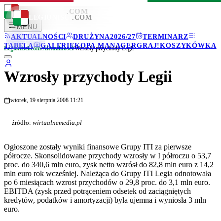
LEGIONISCI
.COM
LEGIONISCI
.COM
MENU
AKTUALNOŚCI
DRUŻYNA
2026/27
TERMINARZ
TABELA
GALERIE
KOPA MANAGER
GRAJ!
KOSZYKÓWKA
Legionisci.com
/
Aktualności
/
Wzrosły przychody Legii
Wzrosły przychody Legii
wtorek, 19 sierpnia 2008 11:21
źródło:
wirtualnemedia.pl
Ogłoszone zostały wyniki finansowe Grupy ITI za pierwsze
półrocze. Skonsolidowane przychody wzrosły w I półroczu o 53,7
proc. do 340,6 mln euro, zysk netto wzrósł do 82,8 mln euro z 14,2
mln euro rok wcześniej. Należąca do Grupy ITI Legia odnotowała
po 6 miesiącach wzrost przychodów o 29,8 proc. do 3,1 mln euro.
EBITDA (zysk przed potrąceniem odsetek od zaciągniętych
kredytów, podatków i amortyzacji) była ujemna i wyniosła 3 mln
euro.