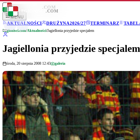
LEGIONISCI
.COM
LEGIONISCI
.COM
MENU
AKTUALNOŚCI
DRUŻYNA
2026/27
TERMINARZ
TABEL
Legionisci.com
/
Aktualności
/
Jagiellonia przyjedzie specjalem
Jagiellonia przyjedzie specjale
środa, 20 sierpnia 2008 12:43
galeria