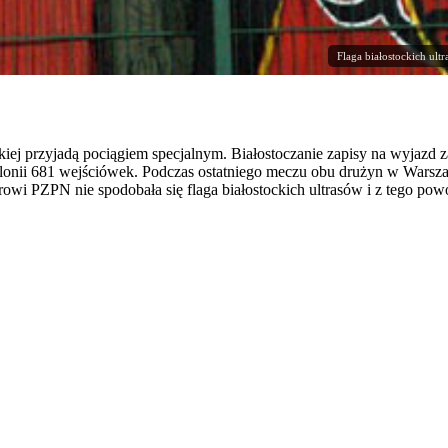
Flaga białostockich ult
skiej przyjadą pociągiem specjalnym. Białostoczanie zapisy na wyjazd
iellonii 681 wejściówek. Podczas ostatniego meczu obu drużyn w Warsza
rowi PZPN nie spodobała się flaga białostockich ultrasów i z tego p