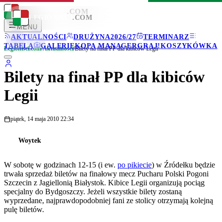
LEGIONISCI
.COM
LEGIONISCI
.COM
MENU
AKTUALNOŚCI
DRUŻYNA
2026/27
TERMINARZ
TABELA
GALERIE
KOPA MANAGER
GRAJ!
KOSZYKÓWKA
Legionisci.com
/
Aktualności
/
Bilety na finał PP dla kibiców Legii
Bilety na finał PP dla kibiców
Legii
piątek, 14 maja 2010 22:34
Woytek
W sobotę w godzinach 12-15 (i ew.
po pikiecie
) w Źródełku będzie
trwała sprzedaż biletów na finałowy mecz Pucharu Polski Pogoni
Szczecin z Jagiellonią Białystok. Kibice Legii organizują pociąg
specjalny do Bydgoszczy. Jeżeli wszystkie bilety zostaną
wyprzedane, najprawdopodobniej fani ze stolicy otrzymają kolejną
pulę biletów.