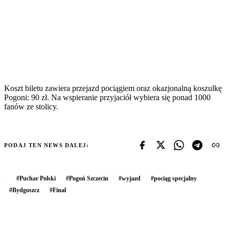
Koszt biletu zawiera przejazd pociągiem oraz okazjonalną koszulkę
Pogoni: 90 zł. Na wspieranie przyjaciół wybiera się ponad 1000
fanów ze stolicy.
PODAJ TEN NEWS DALEJ:
#
Puchar Polski
#
Pogoń Szczecin
#
wyjazd
#
pociąg specjalny
#
Bydgoszcz
#
Finał