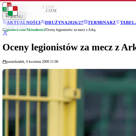
LEGIONISCI
.COM
LEGIONISCI
.COM
MENU
AKTUALNOŚCI
DRUŻYNA
2026/27
TERMINARZ
TABEL
Legionisci.com
/
Aktualności
/
Oceny legionistów za mecz z Arką
Oceny legionistów za mecz z Ar
poniedziałek, 6 kwietnia 2009 11:06