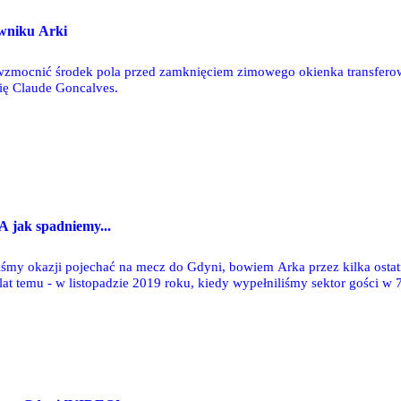
owniku Arki
zmocnić środek pola przed zamknięciem zimowego okienka transferow
się Claude Goncalves.
A jak spadniemy...
śmy okazji pojechać na mecz do Gdyni, bowiem Arka przez kilka ostatnic
 lat temu - w listopadzie 2019 roku, kiedy wypełniliśmy sektor gości 
j niż miejsc dostępnych w gdyńskiej klatce.