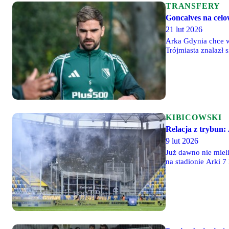
TRANSFERY
Goncalves na cel
21 lut 2026
Arka Gdynia chce w
Trójmiasta znalazł 
KIBICOWSKI
Relacja z trybun: 
9 lut 2026
Już dawno nie mieli
na stadionie Arki 7
zdecydowanie więce