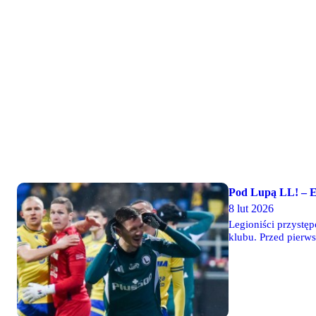
Pod Lupą LL! – E
8 lut 2026
Legioniści przystęp
klubu. Przed pierw
będzie jest to star
właśnie tak wygląd