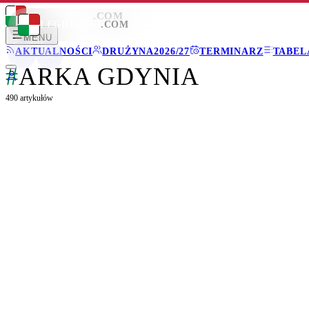
LEGIONISCI
.COM
LEGIONISCI
.COM
MENU
AKTUALNOŚCI
DRUŻYNA
2026/27
TERMINARZ
TABEL
#
ARKA GDYNIA
490
artykułów