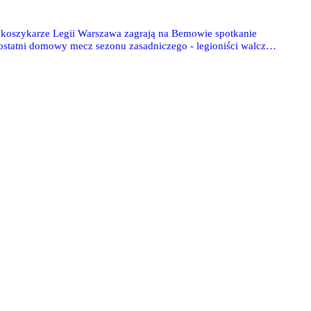
, koszykarze Legii Warszawa zagrają na Bemowie spotkanie
ostatni domowy mecz sezonu zasadniczego - legioniści walczą
ą rozgrywek. Bądź świadkiem niesamowitych sportowych emocji