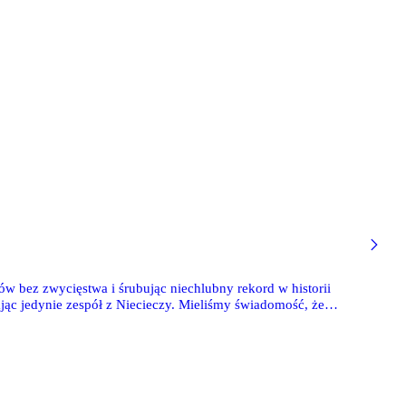
ów bez zwycięstwa i śrubując niechlubny rekord w historii
jąc jedynie zespół z Niecieczy. Mieliśmy świadomość, że
 to abstrakcyjnie, nie sposób zaprzeczyć, iż rzeczywistość
o Marek Papszun desygnował do gry na prawym wahadle.