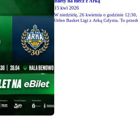
Bilety na mecz z Arką
15 kwi 2026
W niedzielę, 26 kwietnia o godzinie 12:30
Orlen Basket Ligi z Arką Gdynia. To przed
o czołowe lokaty przed najważniejszą faz
- kup bilet i wspieraj nasz zespół!