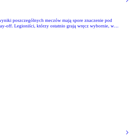
 wyniki poszczególnych meczów mają spore znaczenie pod
lay-off. Legioniści, którzy ostatnio grają wręcz wybornie, w
ublicznością z Arką Gdynia. Drużyną, która ma obecnie o dwie
yć pewna miejsca w najlepszej szóstce, ale ostatnio prezentuje