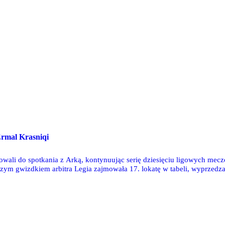
rmal Krasniqi
owali do spotkania z Arką, kontynuując serię dziesięciu ligowych mecz
szym gwizdkiem arbitra Legia zajmowała 17. lokatę w tabeli, wyprzedza
cie dwóch drużyn uwikłanych w walkę o utrzymanie. Mimo że nadal brzmi
a. Jednym z uczestników tego wydarzenia był Ermal Krasniqi, któreg