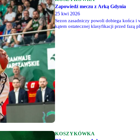
Zapowiedź meczu z Arką Gdynia
25 kwi 2026
Sezon zasadniczy powoli dobiega końca i
kątem ostatecznej klasyfikacji przed fazą p
niedzielę mierzyć się będą przed własną p
porażki więcej od Legii, i wciąż nie może b
się naprawdę bardzo dobrze.
KOSZYKÓWKA