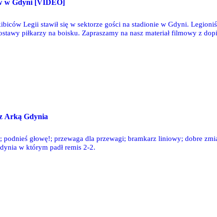
ów w Gdyni [VIDEO]
biców Legii stawił się w sektorze gości na stadionie w Gdyni. Legioni
ostawy piłkarzy na boisku. Zapraszamy na nasz materiał filmowy z dop
z Arką Gdynia
?; podnieś głowę!; przewaga dla przewagi; bramkarz liniowy; dobre zmi
ynia w którym padł remis 2-2.