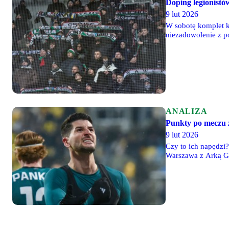
Doping legionist
9 lut 2026
W sobotę komplet ki
niezadowolenie z p
ANALIZA
Punkty po meczu 
9 lut 2026
Czy to ich napędzi
Warszawa z Arką Gd