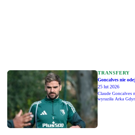
TRANSFERY
Goncalves nie ode
25 lut 2026
Claude Goncalves n
wyraziła Arka Gdyn