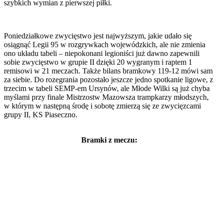
szybkich wymian z pierwszej piłki.
Poniedziałkowe zwycięstwo jest najwyższym, jakie udało się
osiągnąć Legii 95 w rozgrywkach wojewódzkich, ale nie zmienia
ono układu tabeli – niepokonani legioniści już dawno zapewnili
sobie zwycięstwo w grupie II dzięki 20 wygranym i raptem 1
remisowi w 21 meczach. Także bilans bramkowy 119-12 mówi sam
za siebie. Do rozegrania pozostało jeszcze jedno spotkanie ligowe, z
trzecim w tabeli SEMP-em Ursynów, ale Młode Wilki są już chyba
myślami przy finale Mistrzostw Mazowsza trampkarzy młodszych,
w którym w następną środę i sobotę zmierzą się ze zwycięzcami
grupy II, KS Piaseczno.
Bramki z meczu: