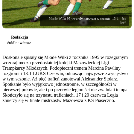
Młode Wilki 95 wygrały najwyżej w sezonie: 13-1 - fot.
Raffi
Redakcja
źródło:
własne
Doskonale spisały się Młode Wilki z rocznika 1995 w rozegranym
wczoraj meczu przedostatniej kolejki Mazowieckiej Ligi
Trampkarzy Młodszych. Podopieczni trenera Marcina Pawliny
rozgromili 13-1 LUKS Czerwin, odnosząc najwyższe zwycięstwo
w tym sezonie. Aż pięć trafień zanotował Aleksander Stolarz.
Spotkanie było wyjątkowo jednostronne, w szczególności w
pierwszej połowie, ale i po przerwie legioniści nie zwalniali tempa.
Skończyło się na trzynastu trafieniach. 17 i 20 czerwca Legia
zmierzy się w finale mistrzostw Mazowsza z KS Piaseczno.