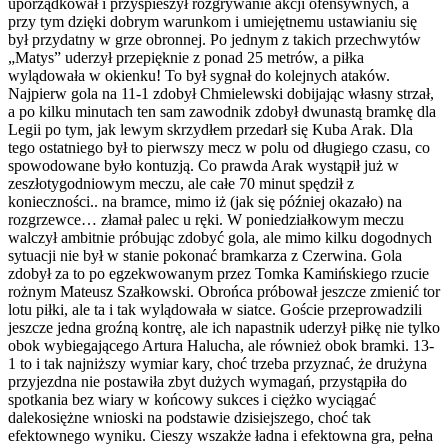
uporządkował i przyspieszył rozgrywanie akcji ofensywnych, a
przy tym dzięki dobrym warunkom i umiejętnemu ustawianiu się
był przydatny w grze obronnej. Po jednym z takich przechwytów
„Matys” uderzył przepięknie z ponad 25 metrów, a piłka
wylądowała w okienku! To był sygnał do kolejnych ataków.
Najpierw gola na 11-1 zdobył Chmielewski dobijając własny strzał,
a po kilku minutach ten sam zawodnik zdobył dwunastą bramkę dla
Legii po tym, jak lewym skrzydłem przedarł się Kuba Arak. Dla
tego ostatniego był to pierwszy mecz w polu od długiego czasu, co
spowodowane było kontuzją. Co prawda Arak wystąpił już w
zeszłotygodniowym meczu, ale całe 70 minut spędził z
konieczności.. na bramce, mimo iż (jak się później okazało) na
rozgrzewce… złamał palec u ręki. W poniedziałkowym meczu
walczył ambitnie próbując zdobyć gola, ale mimo kilku dogodnych
sytuacji nie był w stanie pokonać bramkarza z Czerwina. Gola
zdobył za to po egzekwowanym przez Tomka Kamińskiego rzucie
rożnym Mateusz Szałkowski. Obrońca próbował jeszcze zmienić tor
lotu piłki, ale ta i tak wylądowała w siatce. Goście przeprowadzili
jeszcze jedna groźną kontrę, ale ich napastnik uderzył piłkę nie tylko
obok wybiegającego Artura Halucha, ale również obok bramki. 13-
1 to i tak najniższy wymiar kary, choć trzeba przyznać, że drużyna
przyjezdna nie postawiła zbyt dużych wymagań, przystąpiła do
spotkania bez wiary w końcowy sukces i ciężko wyciągać
dalekosiężne wnioski na podstawie dzisiejszego, choć tak
efektownego wyniku. Cieszy wszakże ładna i efektowna gra, pełna