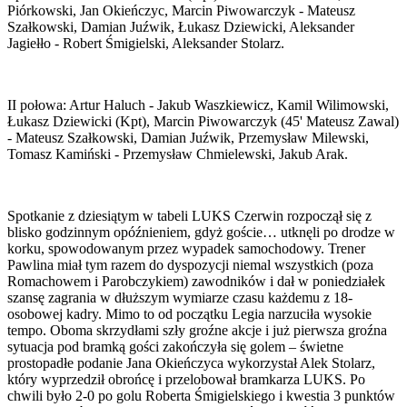
Piórkowski, Jan Okieńczyc, Marcin Piwowarczyk - Mateusz
Szałkowski, Damian Juźwik, Łukasz Dziewicki, Aleksander
Jagiełło - Robert Śmigielski, Aleksander Stolarz.
II połowa: Artur Haluch - Jakub Waszkiewicz, Kamil Wilimowski,
Łukasz Dziewicki (Kpt), Marcin Piwowarczyk (45' Mateusz Zawal)
- Mateusz Szałkowski, Damian Juźwik, Przemysław Milewski,
Tomasz Kamiński - Przemysław Chmielewski, Jakub Arak.
Spotkanie z dziesiątym w tabeli LUKS Czerwin rozpoczął się z
blisko godzinnym opóźnieniem, gdyż goście… utknęli po drodze w
korku, spowodowanym przez wypadek samochodowy. Trener
Pawlina miał tym razem do dyspozycji niemal wszystkich (poza
Romachowem i Parobczykiem) zawodników i dał w poniedziałek
szansę zagrania w dłuższym wymiarze czasu każdemu z 18-
osobowej kadry. Mimo to od początku Legia narzuciła wysokie
tempo. Oboma skrzydłami szły groźne akcje i już pierwsza groźna
sytuacja pod bramką gości zakończyła się golem – świetne
prostopadłe podanie Jana Okieńczyca wykorzystał Alek Stolarz,
który wyprzedził obrońcę i przelobował bramkarza LUKS. Po
chwili było 2-0 po golu Roberta Śmigielskiego i kwestia 3 punktów