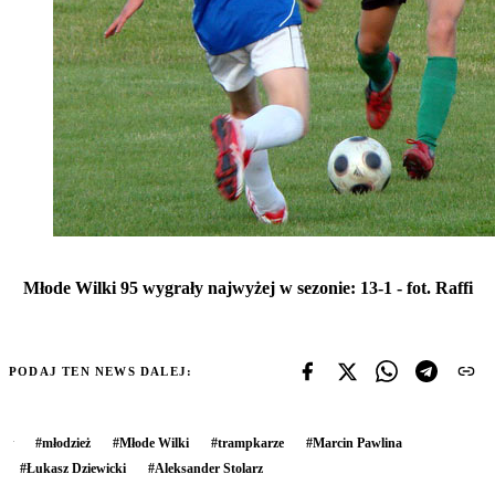
Młode Wilki 95 wygrały najwyżej w sezonie: 13-1 - fot. Raffi
PODAJ TEN NEWS DALEJ:
#
młodzież
#
Młode Wilki
#
trampkarze
#
Marcin Pawlina
#
Łukasz Dziewicki
#
Aleksander Stolarz