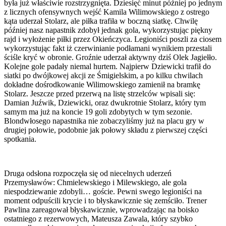
była już właściwie rozstrzygnięta. Dziesięć minut później po jednym
z licznych ofensywnych wejść Kamila Wilimowskiego z ostrego
kąta uderzał Stolarz, ale piłka trafiła w boczną siatkę. Chwilę
później nasz napastnik zdobył jednak gola, wykorzystując piękny
rajd i wyłożenie piłki przez Okieńczyca. Legioniści poszli za ciosem
wykorzystując fakt iż czerwinianie podłamani wynikiem przestali
ściśle kryć w obronie. Groźnie uderzał aktywny dziś Olek Jagiełło.
Kolejne gole padały niemal hurtem. Najpierw Dziewicki trafił do
siatki po dwójkowej akcji ze Śmigielskim, a po kilku chwilach
dokładne dośrodkowanie Wilimowskiego zamienił na bramkę
Stolarz. Jeszcze przed przerwą na listę strzelców wpisali się:
Damian Juźwik, Dziewicki, oraz dwukrotnie Stolarz, który tym
samym ma już na koncie 19 goli zdobytych w tym sezonie.
Blondwłosego napastnika nie zobaczyliśmy już na placu gry w
drugiej połowie, podobnie jak połowy składu z pierwszej części
spotkania.
Druga odsłona rozpoczęła się od niecelnych uderzeń
Przemysławów: Chmielewskiego i Milewskiego, ale gola
niespodziewanie zdobyli… goście. Pewni swego legioniści na
moment odpuścili krycie i to błyskawicznie się zemściło. Trener
Pawlina zareagował błyskawicznie, wprowadzając na boisko
ostatniego z rezerwowych, Mateusza Zawala, który szybko