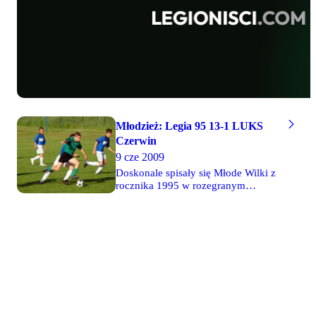
ćwierćfinałowym meczu Mistrzostw
Polski z Warmią. Fotoreportaż z
meczu Polonia - Legia 96 - 33
zdjęcia
Młodzież: Legia 95 13-1 LUKS
Czerwin
9 cze 2009
Doskonale spisały się Młode Wilki z
rocznika 1995 w rozegranym
wczoraj meczu przedostatniej kolejki
Mazowieckiej Ligi Trampkarzy
Młodszych. Podopieczni trenera
Marcina Pawliny rozgromili 13-1
LUKS Czerwin, odnosząc najwyższe
zwycięstwo w tym sezonie. Aż pięć
trafień zanotował Aleksander Stolarz.
Spotkanie było wyjątkowo
jednostronne, w szczególności w
pierwszej połowie, ale i po przerwie