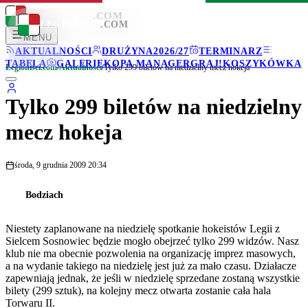
LEGIONISCI
.COM
LEGIONISCI
.COM
MENU
AKTUALNOŚCI
DRUŻYNA
2026/27
TERMINARZ
TABELA
GALERIE
KOPA MANAGER
GRAJ!
KOSZYKÓWKA
Legionisci.com
/
Aktualności
/
Tylko 299 biletów na niedzielny mecz hokeja
Tylko 299 biletów na niedzielny
mecz hokeja
środa, 9 grudnia 2009 20:34
Bodziach
Niestety zaplanowane na niedzielę spotkanie hokeistów Legii z
Sielcem Sosnowiec będzie mogło obejrzeć tylko 299 widzów. Nasz
klub nie ma obecnie pozwolenia na organizację imprez masowych,
a na wydanie takiego na niedzielę jest już za mało czasu. Działacze
zapewniają jednak, że jeśli w niedzielę sprzedane zostaną wszystkie
bilety (299 sztuk), na kolejny mecz otwarta zostanie cała hala
Torwaru II.