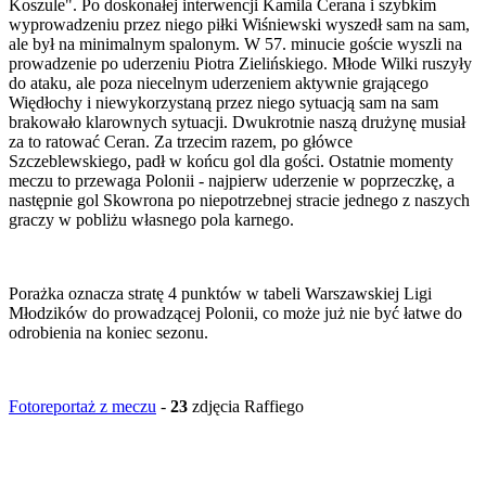
Koszule". Po doskonałej interwencji Kamila Cerana i szybkim
wyprowadzeniu przez niego piłki Wiśniewski wyszedł sam na sam,
ale był na minimalnym spalonym. W 57. minucie goście wyszli na
prowadzenie po uderzeniu Piotra Zielińskiego. Młode Wilki ruszyły
do ataku, ale poza niecelnym uderzeniem aktywnie grającego
Więdłochy i niewykorzystaną przez niego sytuacją sam na sam
brakowało klarownych sytuacji. Dwukrotnie naszą drużynę musiał
za to ratować Ceran. Za trzecim razem, po główce
Szczeblewskiego, padł w końcu gol dla gości. Ostatnie momenty
meczu to przewaga Polonii - najpierw uderzenie w poprzeczkę, a
następnie gol Skowrona po niepotrzebnej stracie jednego z naszych
graczy w pobliżu własnego pola karnego.
Porażka oznacza stratę 4 punktów w tabeli Warszawskiej Ligi
Młodzików do prowadzącej Polonii, co może już nie być łatwe do
odrobienia na koniec sezonu.
Fotoreportaż z meczu
-
23
zdjęcia Raffiego