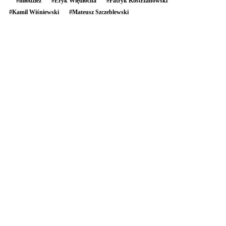
#
młodzież
#
Eryk Więdłocha
#
Patryk Kostrzanowski
#
Kamil Wiśniewski
#
Mateusz Szczeblewski