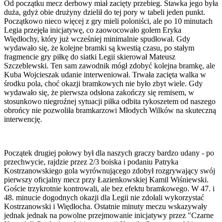
Od początku mecz derbowy miał zacięty przebieg. Stawka jego była
duża, gdyż obie drużyny dzielił do tej pory w tabeli jeden punkt.
Początkowo nieco więcej z gry mieli poloniści, ale po 10 minutach
Legia przejęła inicjatywę, co zaowocowało golem Eryka
Więdłochy, który już wcześniej minimalnie spudłował. Gdy
wydawało się, że kolejne bramki są kwestią czasu, po stałym
fragmencie gry piłkę do siatki Legii skierował Mateusz
Szczeblewski. Ten sam zawodnik mógł zdobyć kolejna bramkę, ale
Kuba Wojcieszak udanie interweniował. Trwała zacięta walka w
środku pola, choć okazji bramkowych nie było zbyt wiele. Gdy
wydawało się, że pierwsza odsłona zakończy się remisem, w
stosunkowo niegroźnej sytuacji piłka odbita rykoszetem od naszego
obrońcy nie pozwoliła bramkarzowi Młodych Wilków na skuteczną
interwencję.
Początek drugiej połowy był dla naszych graczy bardzo udany - po
przechwycie, rajdzie przez 2/3 boiska i podaniu Patryka
Kostrzanowskiego gola wyrównującego zdobył rozgrywający swój
pierwszy oficjalny mecz przy Łazienkowskiej Kamil Wiśniewski.
Goście trzykrotnie kontrowali, ale bez efektu bramkowego. W 47. i
48. minucie dogodnych okazji dla Legii nie zdołali wykorzystać
Kostrzanowski i Więdłocha. Ostatnie minuty meczu wskazywały
jednak jednak na powolne przejmowanie inicjatywy przez "Czarne