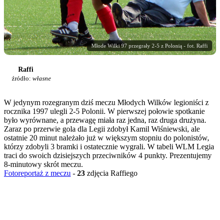
Młode Wilki 97 przegrały 2-5 z Polonią - fot. Raffi
Raffi
źródło:
własne
W jedynym rozegranym dziś meczu Młodych Wilków legioniści z
rocznika 1997 ulegli 2-5 Polonii. W pierwszej połowie spotkanie
było wyrównane, a przewagę miała raz jedna, raz druga drużyna.
Zaraz po przerwie gola dla Legii zdobył Kamil Wiśniewski, ale
ostatnie 20 minut należało już w większym stopniu do polonistów,
którzy zdobyli 3 bramki i ostatecznie wygrali. W tabeli WLM Legia
traci do swoich dzisiejszych przeciwników 4 punkty. Prezentujemy
8-minutowy skrót meczu.
Fotoreportaż z meczu
-
23
zdjęcia Raffiego