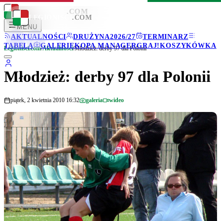
LEGIONISCI
.COM
LEGIONISCI
.COM
MENU
AKTUALNOŚCI
DRUŻYNA
2026/27
TERMINARZ
TABELA
GALERIE
KOPA MANAGER
GRAJ!
KOSZYKÓWKA
Legionisci.com
/
Aktualności
/
Młodzież: derby 97 dla Polonii
Młodzież: derby 97 dla Polonii
piątek, 2 kwietnia 2010 16:32
galeria
wideo