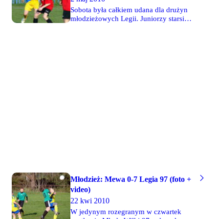
16-0 Nadnarwiankę. Juniorzy starsi
Sobota była całkiem udana dla drużyn
zagrali nieskutecznie i mimo sporej
młodzieżowych Legii. Juniorzy starsi
przewagi bezbramkowo zremisowali z
pokonali 2-1 Wisłę Płock, a juniorzy
Agrykolą. Zwycięstwo 5-2 nad
młodsi wygrali 2-0 z Olimpią Warszawa.
SEMPem odnieśli za to żacy CWKS.
Młode Wilki z rocznika 96 pokonały 10-
Fotoreportaż z meczu Agrykola - Legia
0 SEMP Ursynów, a ich o rok młodsi o
91 - 34 zdjęcia Bodziacha
rok koledzy wygrali 6-1 na boisku
Gwardii. Trampkarze CWKS 95 wygrali
3-2 ważny mecz z Piastem Piastów. Na
turnieju Nike Cup dzielnie walczyły
Młode Wilki 95. Więcej szczegółów
wkrótce.
Młodzież: Mewa 0-7 Legia 97 (foto +
video)
22 kwi 2010
W jedynym rozegranym w czwartek