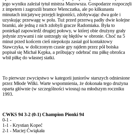
jego wyniku zależał tytuł mistrza Mazowsza. Gospodarze rozpoczęli
z impetem i zagrozili bramce Wienczatka, ale po kilkunastu
minutach inicjatywę przejęli legioniści, zdobywając dwa gole i
uzyskując przewagę w polu. Tuż przed przerwą padły dwie kolejne
bramki, ale jedną z nich zdobyli gracze Radomiaka. Była to
poniekąd zapowiedź drugiej połowy, w której obie drużyny grały
jedynie zrywami i nie ustrzegły się błędów w obronie. Choć na 5
minut przed końcem cień niepokoju zasiał gol kontaktowy
Stawczyka, w doliczonym czasie gry rajdem przez pół boiska
popisał się Michał Kępka, a próbujący odebrać mu piłkę obrońca
wbił piłkę do własnej siatki.
To pierwsze zwycięstwo w kategorii juniorów starszych odniesione
przez Młode Wilki. Warte wspomnienia, że dokonała tego drużyna
oparta głównie (w szczególności wiosną) na młodszym roczniku
1993.
CWKS 94 3-2 (0-1) Champion Pionki 94
0-1 -
1-1 - Krystian Kopeć
2-1 - Maciej Ćwiąkała