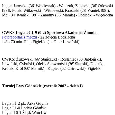
Legia: Jaroszko (36' Wojcieszak) - Wojczuk, Zabłocki (36' Orłowski
[98]), Polak, Witkowski - Wiśniewski, Krasuski (28' Waniek [98]),
Maj (34' Iwański [98]), Zaradny (36' Mamla) - Podlecki - Więdłocha
CWKS Legia 97 1-9 (0-2) Sportowa Akademia Żmuda
-
Fotoreportaż z meczu
-
22
zdjęcia Bodziacha
1-8 - 70 min. Filip Figielski (as. Piotr Lewiński)
CWKS: Żukowski (66' Stańczuk) - Rosłaniec (50' Jabłoński),
Lewiński, Cybulski, Olek - Skowroński (36' Słupski), Dudzik,
Królak, Król (60' Marnik) - Kupiec (62' Ostrowski), Figielski
Turniej Lwy Gdańskie (rocznik 2002 - dzień I)
Legia I 1-2 pk. Arka Gdynia
Legia I 1-0 Lechia Gdańsk
Legia II 0-1 Śląsk Wrocław