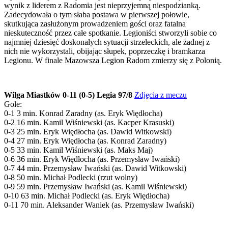
wynik z liderem z Radomia jest nieprzyjemną niespodzianką.
Zadecydowała o tym słaba postawa w pierwszej połowie,
skutkująca zasłużonym prowadzeniem gości oraz fatalna
nieskuteczność przez całe spotkanie. Legioniści stworzyli sobie co
najmniej dziesięć doskonałych sytuacji strzeleckich, ale żadnej z
nich nie wykorzystali, obijając słupek, poprzeczkę i bramkarza
Legionu. W finale Mazowsza Legion Radom zmierzy się z Polonią.
Wilga Miastków 0-11 (0-5) Legia 97/8
Zdjęcia z meczu
Gole:
0-1 3 min. Konrad Zaradny (as. Eryk Więdłocha)
0-2 16 min. Kamil Wiśniewski (as. Kacper Krasuski)
0-3 25 min. Eryk Więdłocha (as. Dawid Witkowski)
0-4 27 min. Eryk Więdłocha (as. Konrad Zaradny)
0-5 33 min. Kamil Wiśniewski (as. Maks Maj)
0-6 36 min. Eryk Więdłocha (as. Przemysław Iwański)
0-7 44 min. Przemysław Iwański (as. Dawid Witkowski)
0-8 50 min. Michał Podlecki (rzut wolny)
0-9 59 min. Przemysław Iwański (as. Kamil Wiśniewski)
0-10 63 min. Michał Podlecki (as. Eryk Więdłocha)
0-11 70 min. Aleksander Waniek (as. Przemysław Iwański)