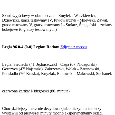
Skład wyjściowy w obu meczach: Smyłek - Waszkiewicz,
Dziewicki, gracz testowany IV, Piwowarczyk - Milewski, Zawal,
gracz testowany V, gracz testowany I - Stolarz, Śmigielski + zmiany
hokejowe (6 graczy testowanych)
Legia 96 0-4 (0-0) Legion Radom
Zdjęcia z meczu
Legia: Siedlecki (41' Jędraszczak) - Ozga (67' Nidzgorski),
Gorczyca (47' Najemski), Zakrzewski, Wolak - Baranowski,
Podsiadło (76' Kraska), Knyziak, Rakowski - Makowski, Suchanek
czerwona kartka: Nidzgorski (80. minuta)
Choć dzisiejszy mecz nie decydował już o niczym, a trenerzy
wystawili od pierwszej minuty mocno eksperymentalny skład,