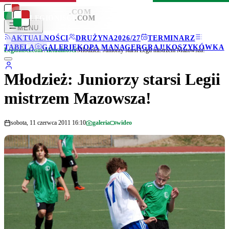
LEGIONISCI
.COM
LEGIONISCI
.COM
MENU
AKTUALNOŚCI
DRUŻYNA
2026/27
TERMINARZ
TABELA
GALERIE
KOPA MANAGER
GRAJ!
KOSZYKÓWKA
Legionisci.com
/
Aktualności
/
Młodzież: Juniorzy starsi Legii mistrzem Mazowsza!
Młodzież: Juniorzy starsi Legii
mistrzem Mazowsza!
sobota, 11 czerwca 2011 16:10
galeria
wideo