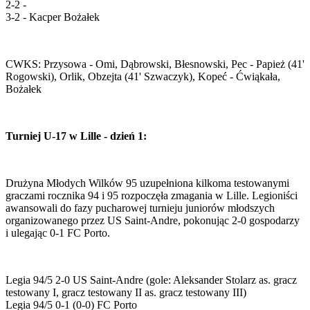
2-2 -
3-2 - Kacper Bożałek
CWKS: Przysowa - Omi, Dąbrowski, Błesnowski, Pec - Papież (41'
Rogowski), Orlik, Obzejta (41' Szwaczyk), Kopeć - Ćwiąkała,
Bożałek
Turniej U-17 w Lille - dzień 1:
Drużyna Młodych Wilków 95 uzupełniona kilkoma testowanymi
graczami rocznika 94 i 95 rozpoczęła zmagania w Lille. Legioniści
awansowali do fazy pucharowej turnieju juniorów młodszych
organizowanego przez US Saint-Andre, pokonując 2-0 gospodarzy
i ulegając 0-1 FC Porto.
Legia 94/5 2-0 US Saint-Andre (gole: Aleksander Stolarz as. gracz
testowany I, gracz testowany II as. gracz testowany III)
Legia 94/5 0-1 (0-0) FC Porto