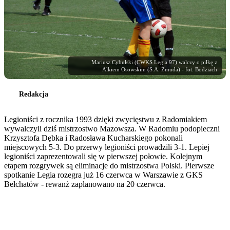
Mariusz Cybulski (CWKS Legia 97) walczy o piłkę z
Alkiem Osowskim (S.A. Żmuda) - fot. Bodziach
Redakcja
Legioniści z rocznika 1993 dzięki zwycięstwu z Radomiakiem
wywalczyli dziś mistrzostwo Mazowsza. W Radomiu podopieczni
Krzysztofa Dębka i Radosława Kucharskiego pokonali
miejscowych 5-3. Do przerwy legioniści prowadzili 3-1. Lepiej
legioniści zaprezentowali się w pierwszej połowie. Kolejnym
etapem rozgrywek są eliminacje do mistrzostwa Polski. Pierwsze
spotkanie Legia rozegra już 16 czerwca w Warszawie z GKS
Bełchatów - rewanż zaplanowano na 20 czerwca.