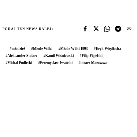
PODAJ TEN NEWS DALEJ:
#
młodzież
#
Młode Wilki
#
Młode Wilki 1993
#
Eryk Więdłocha
#
Aleksander Stolarz
#
Kamil Wiśniewski
#
Filip Figielski
#
Michał Podlecki
#
Przemysław Iwański
#
mistrz Mazowsza