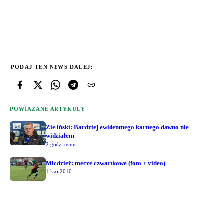
PODAJ TEN NEWS DALEJ:
POWIĄZANE ARTYKUŁY
Zieliński: Bardziej ewidentnego karnego dawno nie
widziałem
2 godz. temu
Młodzież: mecze czwartkowe (foto + video)
1 kwi 2010