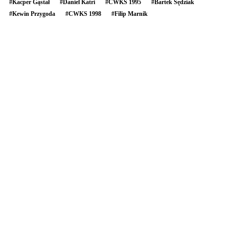
#
Kacper Gąstał
#
Daniel Katri
#
CWKS 1995
#
Bartek Sędziak
#
Kewin Przygoda
#
CWKS 1998
#
Filip Marnik