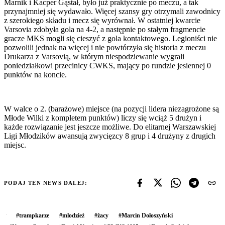
Marnik i Kacper Gąstał, było już praktycznie po meczu, a tak
przynajmniej się wydawało. Więcej szansy gry otrzymali zawodnicy
z szerokiego składu i mecz się wyrównał. W ostatniej kwarcie
Varsovia zdobyła gola na 4-2, a następnie po stałym fragmencie
gracze MKS mogli się cieszyć z gola kontaktowego. Legioniści nie
pozwolili jednak na więcej i nie powtórzyła się historia z meczu
Drukarza z Varsovią, w którym niespodziewanie wygrali
poniedziałkowi przecinicy CWKS, mający po rundzie jesiennej 0
punktów na koncie.
W walce o 2. (barażowe) miejsce (na pozycji lidera niezagrożone są
Młode Wilki z kompletem punktów) liczy się wciąż 5 drużyn i
każde rozwiązanie jest jeszcze możliwe. Do elitarnej Warszawskiej
Ligi Młodzików awansują zwycięzcy 8 grup i 4 drużyny z drugich
miejsc.
PODAJ TEN NEWS DALEJ:
#
trampkarze
#
mlodzież
#
żacy
#
Marcin Dołoszyński