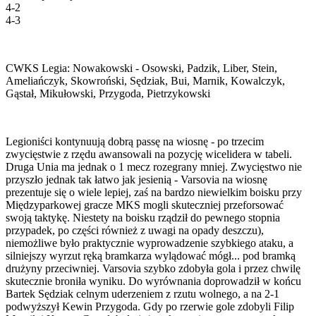
4-2
4-3
CWKS Legia: Nowakowski - Osowski, Padzik, Liber, Stein,
Ameliańczyk, Skowroński, Sędziak, Bui, Marnik, Kowalczyk,
Gąstał, Mikułowski, Przygoda, Pietrzykowski
Legioniści kontynuują dobrą passę na wiosnę - po trzecim
zwycięstwie z rzędu awansowali na pozycję wicelidera w tabeli.
Druga Unia ma jednak o 1 mecz rozegrany mniej. Zwycięstwo nie
przyszło jednak tak łatwo jak jesienią - Varsovia na wiosnę
prezentuje się o wiele lepiej, zaś na bardzo niewielkim boisku przy
Międzyparkowej gracze MKS mogli skuteczniej przeforsować
swoją taktykę. Niestety na boisku rządził do pewnego stopnia
przypadek, po części również z uwagi na opady deszczu),
niemożliwe było praktycznie wyprowadzenie szybkiego ataku, a
silniejszy wyrzut ręką bramkarza wylądować mógł... pod bramką
drużyny przeciwniej. Varsovia szybko zdobyła gola i przez chwilę
skutecznie broniła wyniku. Do wyrównania doprowadził w końcu
Bartek Sędziak celnym uderzeniem z rzutu wolnego, a na 2-1
podwyższył Kewin Przygoda. Gdy po rzerwie gole zdobyli Filip