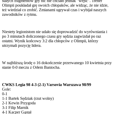
stałych fragmentów gry nic nie chciało jednak "wejść". Trener
Olimpii poukładał grę swoich chłopaków, ale widząc, że nie idzie,
też wiedział co zrobić. Zmianami ugrywał czas i wybijał naszych
zawodników z rytmu.
Niestety legionistom nie udało się doprowadzić do wyrówniania i
po 3 minutach doliczonego czasu gry sędzia zagwizdał po raz
ostatni. Wynik końcowy 3:2 dla chłopców z Olimpii, którzy
utrzymali pozycję lidera.
W najbliższą środę o 16 dokończenie przerwanego 10 kwietnia przy
stanie 0-0 meczu z Orłem Baniocha.
CWKS Legia 98 4-3 (2-1) Varsovia Warszawa 98/99
Gole:
0-1
1-1 Bartek Sędziak (rzut wolny)
2-1 Kewin Przygoda
3-1 Filip Marnik
4-1 Kacper Gąstał