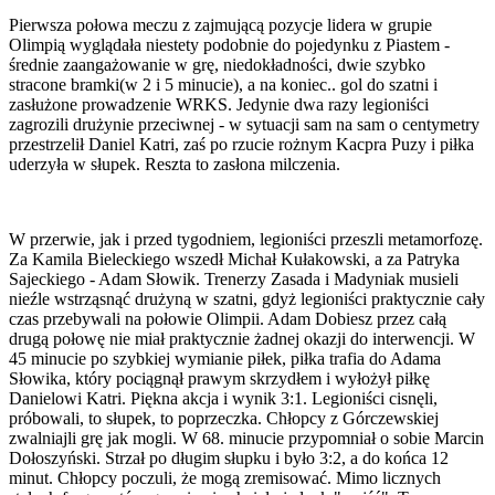
Pierwsza połowa meczu z zajmującą pozycje lidera w grupie
Olimpią wyglądała niestety podobnie do pojedynku z Piastem -
średnie zaangażowanie w grę, niedokładności, dwie szybko
stracone bramki(w 2 i 5 minucie), a na koniec.. gol do szatni i
zasłużone prowadzenie WRKS. Jedynie dwa razy legioniści
zagrozili drużynie przeciwnej - w sytuacji sam na sam o centymetry
przestrzelił Daniel Katri, zaś po rzucie rożnym Kacpra Puzy i piłka
uderzyła w słupek. Reszta to zasłona milczenia.
W przerwie, jak i przed tygodniem, legioniści przeszli metamorfozę.
Za Kamila Bieleckiego wszedł Michał Kułakowski, a za Patryka
Sajeckiego - Adam Słowik. Trenerzy Zasada i Madyniak musieli
nieźle wstrząsnąć drużyną w szatni, gdyż legioniści praktycznie cały
czas przebywali na połowie Olimpii. Adam Dobiesz przez całą
drugą połowę nie miał praktycznie żadnej okazji do interwencji. W
45 minucie po szybkiej wymianie piłek, piłka trafia do Adama
Słowika, który pociągnął prawym skrzydłem i wyłożył piłkę
Danielowi Katri. Piękna akcja i wynik 3:1. Legioniści cisnęli,
próbowali, to słupek, to poprzeczka. Chłopcy z Górczewskiej
zwalniajli grę jak mogli. W 68. minucie przypomniał o sobie Marcin
Dołoszyński. Strzał po długim słupku i było 3:2, a do końca 12
minut. Chłopcy poczuli, że mogą zremisować. Mimo licznych