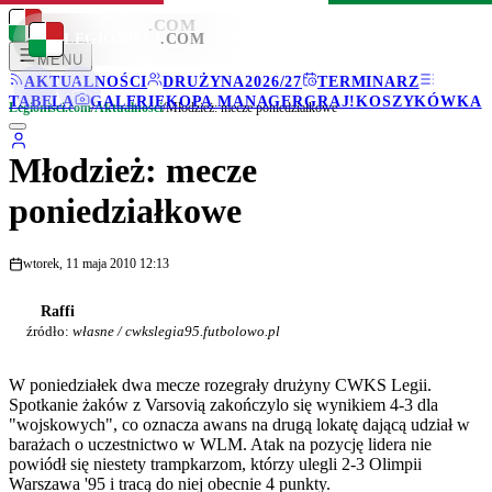
LEGIONISCI
.COM
LEGIONISCI
.COM
MENU
AKTUALNOŚCI
DRUŻYNA
2026/27
TERMINARZ
TABELA
GALERIE
KOPA MANAGER
GRAJ!
KOSZYKÓWKA
Legionisci.com
/
Aktualności
/
Młodzież: mecze poniedziałkowe
Młodzież: mecze
poniedziałkowe
wtorek, 11 maja 2010 12:13
Raffi
źródło:
własne / cwkslegia95.futbolowo.pl
W poniedziałek dwa mecze rozegrały drużyny CWKS Legii.
Spotkanie żaków z Varsovią zakończylo się wynikiem 4-3 dla
"wojskowych", co oznacza awans na drugą lokatę dającą udział w
barażach o uczestnictwo w WLM. Atak na pozycję lidera nie
powiódł się niestety trampkarzom, którzy ulegli 2-3 Olimpii
Warszawa '95 i tracą do niej obecnie 4 punkty.