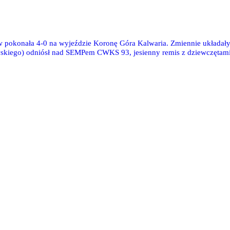
w pokonała 4-0 na wyjeździe Koronę Góra Kalwaria. Zmiennie układały
wskiego) odniósł nad SEMPem CWKS 93, jesienny remis z dziewczętami 
cin Dołoszyński. Trampkarze z rocznika 94 dwukrotnie obejmowali pro
cję lidera MLTR. Zwycięstwo 5-4 zanotowała drużyna orlików (1998), k