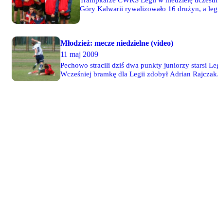
Trampkarze CWKS Legii w niedzielę uczestni
Góry Kalwarii rywalizowało 16 drużyn, a leg
"Wojskowi" nie wyjechali jednak z pustymi ręka
turnieju - 40 zdjęć
Młodzież: mecze niedzielne (video)
11 maj 2009
Pechowo stracili dziś dwa punkty juniorzy starsi 
Wcześniej bramkę dla Legii zdobył Adrian Rajczak. 
rozgromili aż 19-0 Świt Warszawa. Młode Wilki 93
kolei 2-1 z SEMPem Ursynów po golach Dołoszyńsk