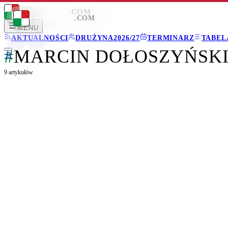
LEGIONISCI
.COM
LEGIONISCI
.COM
MENU
AKTUALNOŚCI
DRUŻYNA
2026/27
TERMINARZ
TABEL
#
MARCIN DOŁOSZYŃSK
9
artykułów