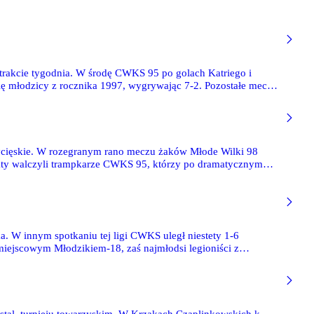
rakcie tygodnia. W środę CWKS 95 po golach Katriego i
ę młodzicy z rocznika 1997, wygrywając 7-2. Pozostałe mecze
zwycięskie. W rozegranym rano meczu żaków Młode Wilki 98
nkty walczyli trampkarze CWKS 95, którzy po dramatycznym
 W innym spotkaniu tej ligi CWKS uległ niestety 1-6
iejscowym Młodzikiem-18, zaś najmłodsi legioniści z
19 zdjęć