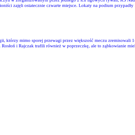
czyli w zorganizowanym przez jednego z ich ligowych rywali, KS Nads
ioniści zajęli ostatecznie czwarte miejsce. Lokaty na podium przypad
mi, gdyż nagroda dla najlepszego bramkarza turnieju przypadła dobrze spisu
Legii, którzy mimo sporej przewagi przez większość meczu zremisowal
Rosłoń i Rajczak trafili również w poprzeczkę, ale to ząbkowianie mie
 pokonały 3-1 Młodzika Radom, a ich koledzy z rocznika 95 wygrali 6
iego i Katriego.