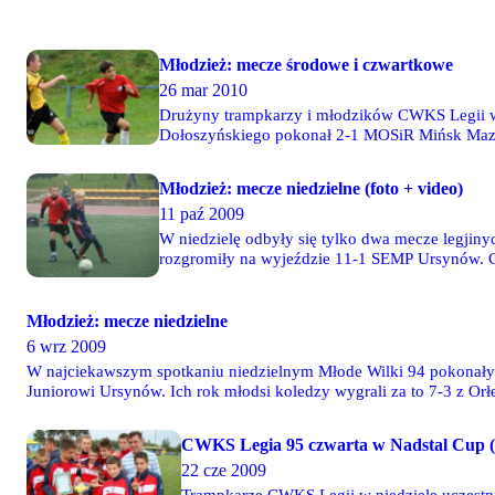
Młodzież: mecze środowe i czwartkowe
26 mar 2010
Drużyny trampkarzy i młodzików CWKS Legii w 
Dołoszyńskiego pokonał 2-1 MOSiR Mińsk Mazowi
i turnieje odbędą się w sobotę i niedzielę.
Młodzież: mecze niedzielne (foto + video)
11 paź 2009
W niedzielę odbyły się tylko dwa mecze legjin
rozgromiły na wyjeździe 11-1 SEMP Ursynów. Cz
meczu i dwóch golach zdobytych w ostatnich mi
Młodzież: mecze niedzielne
6 wrz 2009
W najciekawszym spotkaniu niedzielnym Młode Wilki 94 pokonały 1
Juniorowi Ursynów. Ich rok młodsi koledzy wygrali za to 7-3 z 
CWKS Legia 95 czwarta w Nadstal Cup (f
22 cze 2009