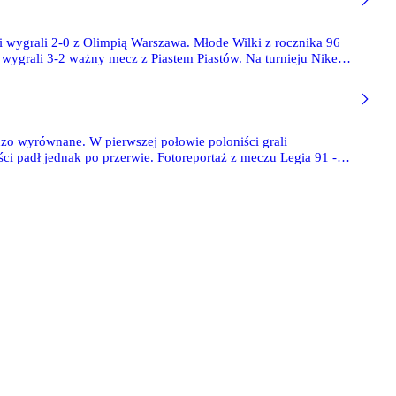
si wygrali 2-0 z Olimpią Warszawa. Młode Wilki z rocznika 96
ygrali 3-2 ważny mecz z Piastem Piastów. Na turnieju Nike
zo wyrównane. W pierwszej połowie poloniści grali
e. Fotoreportaż z meczu Legia 91 -