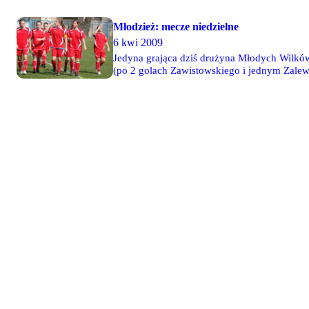
Młodzież: mecze niedzielne
6 kwi 2009
Jedyna grająca dziś drużyna Młodych Wilkó
(po 2 golach Zawistowskiego i jednym Zale
tym razem 7-2. Hat-trickiem popisał się Mar
zremisowali 2-2 z MKS Mława i stracili pozy