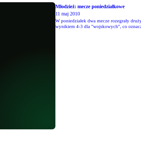
Młodzież: mecze poniedziałkowe
11 maj 2010
W poniedziałek dwa mecze rozegrały druż
wynikiem 4-3 dla "wojskowych", co oznacz
uczestnictwo w WLM. Atak na pozycję lider
Olimpii Warszawa '95 i tracą do niej obecn