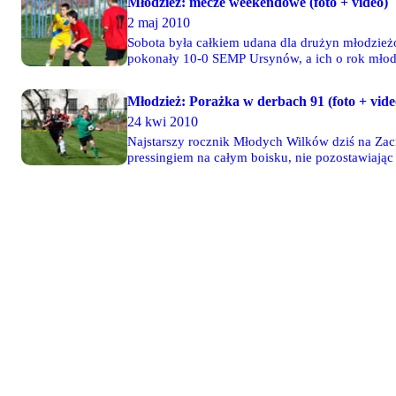
Młodzież: mecze weekendowe (foto + video)
2 maj 2010
Sobota była całkiem udana dla drużyn młodzieżo
pokonały 10-0 SEMP Ursynów, a ich o rok młods
Cup dzielnie walczyły Młode Wilki 95. Więcej 
Młodzież: Porażka w derbach 91 (foto + vide
24 kwi 2010
Najstarszy rocznik Młodych Wilków dziś na Zac
pressingiem na całym boisku, nie pozostawiając legionisto
Polonia - 22 zdjęcia Bodziacha