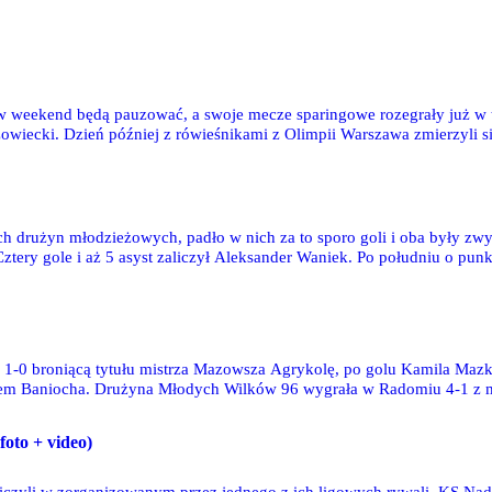
weekend będą pauzować, a swoje mecze sparingowe rozegrały już w t
ecki. Dzień później z rówieśnikami z Olimpii Warszawa zmierzyli si
ych drużyn młodzieżowych, padło w nich za to sporo goli i oba były 
tery gole i aż 5 asyst zaliczył Aleksander Waniek. Po południu o pu
nutach pokonali 4-3 Nadstal Krzaki Czaplinkowskie.
-0 broniącą tytułu mistrza Mazowsza Agrykolę, po golu Kamila Mazka.
Orłem Baniocha. Drużyna Młodych Wilków 96 wygrała w Radomiu 4-1 z m
rocznika 2000 rozgromili aż 20-1 Wisłę Jabłonna w swoim pierwszym meczu o punkty. Fotoreportaż z meczu Agrykola 94 - CWKS - 
oto + video)