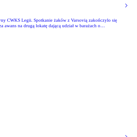
yny CWKS Legii. Spotkanie żaków z Varsovią zakończylo się
a awans na drugą lokatę dającą udział w barażach o
a nie powiódł się niestety trampkarzom, którzy ulegli 2-3
ie 4 punkty.