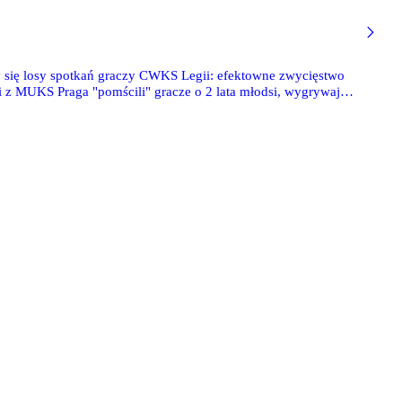
 się losy spotkań graczy CWKS Legii: efektowne zwycięstwo
z MUKS Praga "pomścili" gracze o 2 lata młodsi, wygrywając
wadzenie za sprawą Mirosa i Wypyszyńskiego, ale ostatecznie
tóra pokonała 5-4 Znicz II Pruszków.