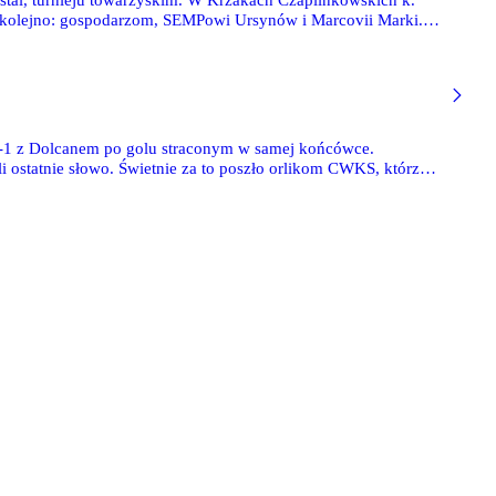
tal, turnieju towarzyskim. W Krzakach Czaplinkowskich k.
ły kolejno: gospodarzom, SEMPowi Ursynów i Marcovii Marki.
jącemu się dziś Adamowi Dobieszowi. Fotoreportaż z
i 1-1 z Dolcanem po golu straconym w samej końcówce.
li ostatnie słowo. Świetnie za to poszło orlikom CWKS, którzy
-0 z Agape Białołęka. Trampkarze młodsi CWKS 95 wygrali z