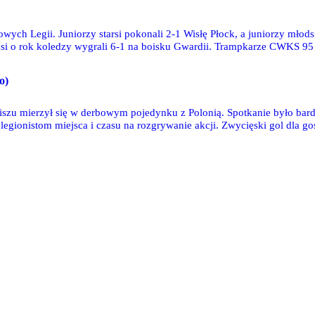
wych Legii. Juniorzy starsi pokonali 2-1 Wisłę Płock, a juniorzy młod
i o rok koledzy wygrali 6-1 na boisku Gwardii. Trampkarze CWKS 95 w
szczegółów wkrótce.
o)
iszu mierzył się w derbowym pojedynku z Polonią. Spotkanie było bard
m miejsca i czasu na rozgrywanie akcji. Zwycięski gol dla gości padł jednak po przerwi