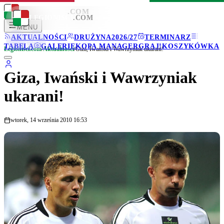
LEGIONISCI
.COM
LEGIONISCI
.COM
MENU
AKTUALNOŚCI
DRUŻYNA
2026/27
TERMINARZ
TABELA
GALERIE
KOPA MANAGER
GRAJ!
KOSZYKÓWKA
Legionisci.com
/
Aktualności
/
Giza, Iwański i Wawrzyniak ukarani!
Giza, Iwański i Wawrzyniak
ukarani!
wtorek, 14 września 2010 16:53