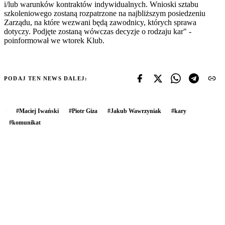
i/lub warunków kontraktów indywidualnych. Wnioski sztabu
szkoleniowego zostaną rozpatrzone na najbliższym posiedzeniu
Zarządu, na które wezwani będą zawodnicy, których sprawa
dotyczy. Podjęte zostaną wówczas decyzje o rodzaju kar" -
poinformował we wtorek Klub.
PODAJ TEN NEWS DALEJ:
#
Maciej Iwański
#
Piotr Giza
#
Jakub Wawrzyniak
#
kary
#
komunikat