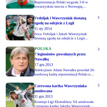
Reprezentacja Polski wygrała 3-0 w
towarzyskim meczu z Norwegią
rozegranym w Abu Dhabi. Pierwszą
bramkę zdobył w 21. minucie z
Vrdoljak i Wawrzyniak dostaną
dystansu Tomasz Brzyski, drugą w 47.
zgodę na odejście z Legii
minucie Michał Kucharczyk po
świetnym podaniu Jakuba
11 sty 2014
Wawrzyniaka, natomiast trzecie trafienie
Ivica Vrdoljak i Jakub Wawrzyniak
dołożył w 56. minucie Karol Linetty. W
dostaną zgodę na odejście z Legii
pierwszym składzie znalazło się aż
Warszawa. Stołeczny zespół chce
sześciu legionistów - Bartosz
uszczuplić szeroką kadrę przed
POLSKA
Bereszyński, Jakub Rzeźniczak, Jakub
nadchodzą rundą wiosenną, w której do
Wawrzyniak, Michał Kucharczyk,
7 legionistów powołanych przez
rozegrania zostało im tylko 16 meczów
Tomasz Jodłowiec i Tomasz Brzyski.
Nawałkę
– informuje "Przegląd Sportowy".
17 gru 2013
Selekcjoner Adam Nawałka powołał 26-
osobową kadrę reprezentacji Polski na
zgrupowanie w Zjednoczonych
Emiratach Arabskich. Kadra składa się z
Czerwona kartka Wawrzyniaka
zawodników występujących w polskich
anulowana
ligach i znalazło się w niej aż 7
legionistów: Bartosz Bereszyński, Jakub
11 gru 2013
Rzeźniczak, Jakub Wawrzyniak, Michał
Komisja Ligi Ekstraklasy SA anulowała
Kucharczyk, Tomasz Brzyski, Dominik
czerwoną kartkę Jakuba Wawrzyniaka,