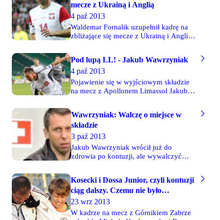
mecze z Ukrainą i Anglią
4 paź 2013
Waldemar Fornalik uzupełnił kadrę na
zbliżające się mecze z Ukrainą i Anglią
w ramach eliminacji do Mistrzostw
Świata. Jedynymi przedstawicielami
Pod lupą LL! - Jakub Wawrzyniak
polskiej ligi są trzej legioniści - Tomasz
4 paź 2013
Jodłowiec, Jakub Rzeźniczak oraz
Jakub Wawrzyniak. Dodatkowo
Pojawienie się w wyjściowym składzie
selekcjoner zdecydował się wysłać
na mecz z Apollonem Limassol Jakuba
powołanie dla Arkadiusza Milika z
Wawrzyniaka można uznać za
niemieckiego Augsburga.
niespodziankę. Wszystko dlatego, że w
Wawrzyniak: Walczę o miejsce w
ostatnich spotkaniach dobrze na lewym
składzie
skrzydle obrony grał Tomasz Brzyski.
Jan Urban postawił jednak na
3 paź 2013
"Wawrzyna". Lupa LL! obserwowała,
Jakub Wawrzyniak wrócił już do
czy była to słuszna decyzja.
zdrowia po kontuzji, ale wywalczyć
miejsce w składzie Legii będzie mu
trudno, bowiem z dobrej strony
Kosecki i Dossa Junior, czyli kontuzji
pokazywał się ostatnio Tomasz Brzyski.
ciąg dalszy. Czemu nie było
"Od tygodnia trenuję normalnie z
Kucharczyka?
zespołem. Wszystko jest w porządku,
23 wrz 2013
jestem gotowy do gry i chciałbym w
W kadrze na mecz z Górnikiem Zabrze
czwartek wybiec na boisko. Ale