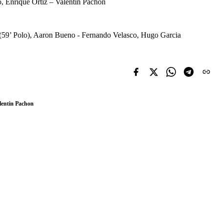
o, Enrique Ortiz – Valentin Pachon
s (59’ Polo), Aaron Bueno - Fernando Velasco, Hugo Garcia
lentin Pachon