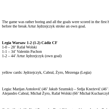
The game was rather boring and all the goals were scored in the first 
before the break Artur Jędrzejczyk stroke an own goal.
Legia Warsaw 1-2 (1-2) Cádiz CF
1-0 – 28’ Rafał Wolski
1-1 – 34’ Valentin Pachon
1-2 – 44’ Artur Jędrzejczyk (own goal)
yellow cards: Jędrzejczyk, Cabral, Żyro, Mezenga (Legia)
Legia: Marijan Antolović (46’ Jakub Szumski) – Srdja Kneżević (46’
Alejandro Cabral, Michał Żyro, Rafał Wolski (66’ Michał Kucharcz