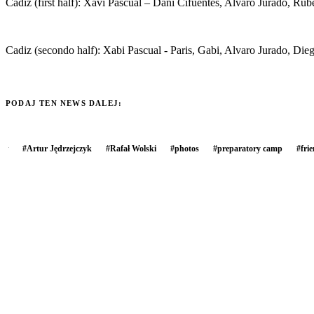
Cadiz (first half): Xavi Pascual – Dani Cifuentes, Alvaro Jurado, Ru
Cadiz (secondo half): Xabi Pascual - Paris, Gabi, Alvaro Jurado, Di
PODAJ TEN NEWS DALEJ:
#
Artur Jędrzejczyk
#
Rafał Wolski
#
photos
#
preparatory camp
#
fri