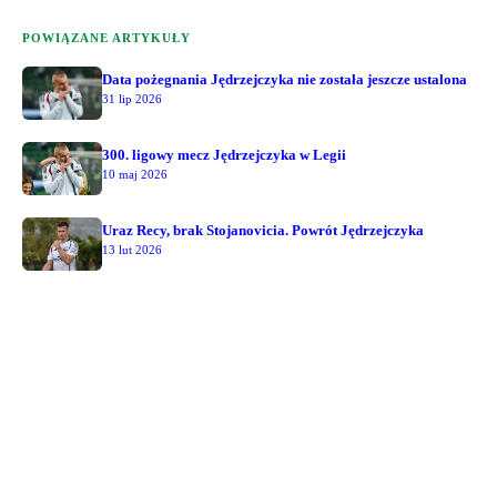
POWIĄZANE ARTYKUŁY
Data pożegnania Jędrzejczyka nie została jeszcze ustalona
31 lip 2026
300. ligowy mecz Jędrzejczyka w Legii
10 maj 2026
Uraz Recy, brak Stojanovicia. Powrót Jędrzejczyka
13 lut 2026