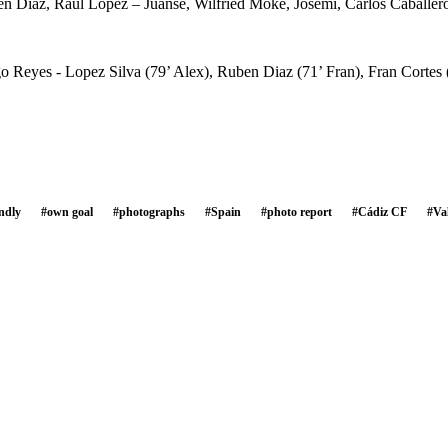
ben Diaz, Raul Lopez – Juanse, Wilfried Moke, Josemi, Carlos Caballer
ego Reyes - Lopez Silva (79’ Alex), Ruben Diaz (71’ Fran), Fran Corte
endly
#
own goal
#
photographs
#
Spain
#
photo report
#
Cádiz CF
#
Va