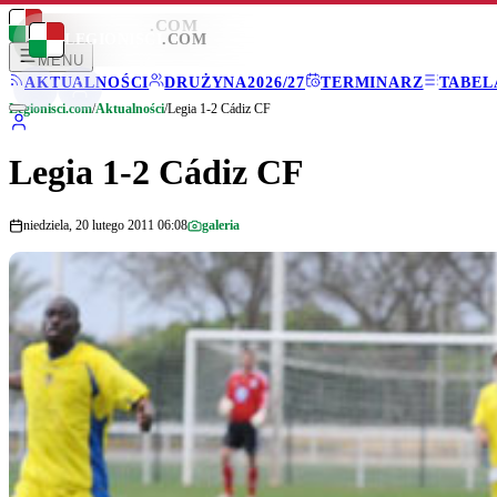
LEGIONISCI
.COM
LEGIONISCI
.COM
MENU
AKTUALNOŚCI
DRUŻYNA
2026/27
TERMINARZ
TABEL
Legionisci.com
/
Aktualności
/
Legia 1-2 Cádiz CF
Legia 1-2 Cádiz CF
niedziela, 20 lutego 2011 06:08
galeria