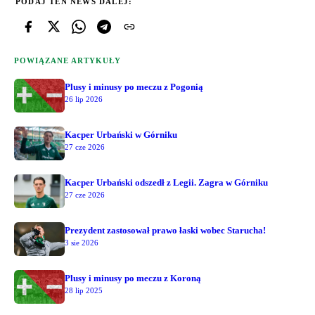
PODAJ TEN NEWS DALEJ:
POWIĄZANE ARTYKUŁY
Plusy i minusy po meczu z Pogonią
26 lip 2026
Kacper Urbański w Górniku
27 cze 2026
Kacper Urbański odszedł z Legii. Zagra w Górniku
27 cze 2026
Prezydent zastosował prawo łaski wobec Starucha!
3 sie 2026
Plusy i minusy po meczu z Koroną
28 lip 2025