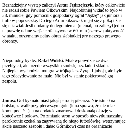
Beznadziejny występ zaliczył
Artur Jędrzejczyk
, który całkowicie
nie radził sobie Pawłem Olkowskim. Najdobitniej widać to było w
38. minucie, gdy pomocnik gospodarzy ograł "Jędzę" jak juniora i
trafił w poprzeczkę. Do tego Artur kiksował, mijał się z piłką i źle
się ustawiał. Jeśli dodamy do tego niemal (niemal, bo zaliczył jedno
naprawdę udane wejście ofensywne w 60. min.) zerową aktywność
w ataku, otrzymamy pełny obraz słabiutkiej gry naszego prawego
obrońcy.
Nieporadny był też
Rafał Wolski
. Miał wprawdzie ze dwa
przebłyski, ale przede wszystkim snuł się bez ładu i składu.
Najlepiej wychodziła mu gra w trójkącie z Żyrą i Ljuboją, ale było
tego zdecydowanie za mało. Nie był w stanie pokierować grą
zespołu.
Janusz Gol
był natomiast jakąś parodią piłkarza. Nie istniał na
boisku, zawalił przy pierwszym golu (inna sprawa, że nie miał
komu podać...), a na dodatek zmarnował doskonałą okazję w
końcówce I połowy. Po zmianie stron w sposób niewytłumaczalny
parokrotnie czekał na zagrywaną do niego futbolówkę, wstrzymując
akcje naszego zespołu i dając Górnikowi czas na organizację