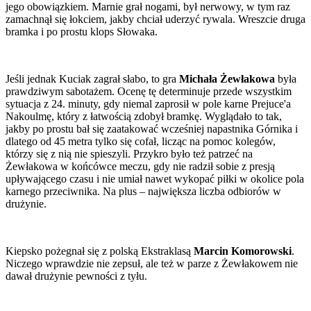
jego obowiązkiem. Marnie grał nogami, był nerwowy, w tym raz
zamachnął się łokciem, jakby chciał uderzyć rywala. Wreszcie druga
bramka i po prostu klops Słowaka.
Jeśli jednak Kuciak zagrał słabo, to gra
Michała Żewłakowa
była
prawdziwym sabotażem. Ocenę tę determinuje przede wszystkim
sytuacja z 24. minuty, gdy niemal zaprosił w pole karne Prejuce'a
Nakoulmę, który z łatwością zdobył bramkę. Wyglądało to tak,
jakby po prostu bał się zaatakować wcześniej napastnika Górnika i
dlatego od 45 metra tylko się cofał, licząc na pomoc kolegów,
którzy się z nią nie spieszyli. Przykro było też patrzeć na
Żewłakowa w końcówce meczu, gdy nie radził sobie z presją
upływającego czasu i nie umiał nawet wykopać piłki w okolice pola
karnego przeciwnika. Na plus – największa liczba odbiorów w
drużynie.
Kiepsko pożegnał się z polską Ekstraklasą
Marcin Komorowski
.
Niczego wprawdzie nie zepsuł, ale też w parze z Żewłakowem nie
dawał drużynie pewności z tyłu.