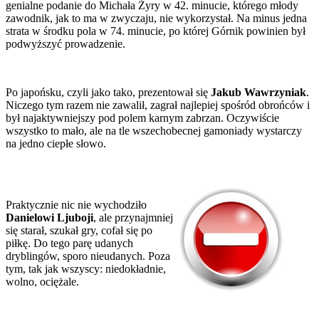
genialne podanie do Michała Żyry w 42. minucie, którego młody
zawodnik, jak to ma w zwyczaju, nie wykorzystał. Na minus jedna
strata w środku pola w 74. minucie, po której Górnik powinien był
podwyższyć prowadzenie.
Po japońsku, czyli jako tako, prezentował się
Jakub Wawrzyniak
.
Niczego tym razem nie zawalił, zagrał najlepiej spośród obrońców i
był najaktywniejszy pod polem karnym zabrzan. Oczywiście
wszystko to mało, ale na tle wszechobecnej gamoniady wystarczy
na jedno ciepłe słowo.
Praktycznie nic nie wychodziło
Danielowi Ljuboji
, ale przynajmniej
się starał, szukał gry, cofał się po
piłkę. Do tego parę udanych
dryblingów, sporo nieudanych. Poza
tym, tak jak wszyscy: niedokładnie,
wolno, ociężale.