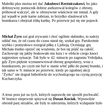
Maleńki plus można też dać
Jakubowi Rzeźniczakowi
, bo jako
defensywny pomocnik dobrze asekurował kolegów z obrony,
próbował walczyć, ale w ofensywnie właściwie nie istniał. A gdy
już wpadł w pole karne zabrzan, to brzydko sfaulował ich
bramkarza i obejrzał żółtą kartkę. Po przerwie już się nie pojawił.
Michał Żyro
zaś grał zrywami i choć ogólnie słabiutko, to należy
oddać mu, że od czasu do czasu starał się, szukał gry. Parokrotnie
szybko i pomysłowo rozegrał piłkę z Ljuboją. Oceniając grę
Michała trudno oprzeć się wrażeniu, że boi się pójść na całość.
Zachowuje się jakby brakowało mu luzu i w efekcie czego knoci
najprostsze sytuacje. Tak było w 42. minucie po zagraniu Vrdoljaka,
gdy Żyro pięknie wymanewrował obronę gospodarzy, wraz z
bramkarzem, po czym nie był w stanie wbić piłki do pustej bramki, i
tak samo w 9. minucie po przerwie, kiedy po zgrabnej akcji
"Żyrko" nie dograł futbolówki do wychodzącego na czystą pozycję
Kucharczyka.
A teraz pora już na tych, których naprawdę nie sposób pochwalić.
W bramce niepewnie spisywał się
Dusan Kuciak
. Wprawdzie
obronił parę strzałów, ale były to uderzenia, których wyłapanie było