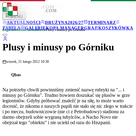
LEGIONISCI
.COM
LEGIONISCI
.COM
MENU
AKTUALNOŚCI
DRUŻYNA
2026/27
TERMINARZ
TABELA
GALERIE
KOPA MANAGER
GRAJ!
KOSZYKÓWKA
Legionisci.com
/
Aktualności
/
Plusy i minusy po Górniku
Plusy i minusy po Górniku
wtorek, 21 lutego 2012 10:30
Qbas
Na potrzeby chwili powinniśmy zmienić nazwę rubryki na "... i
minusy po Górniku". Trudno bowiem doszukać się plusów w grze
legionistów. Gdyby próbować znaleźć je na siłę, to może warto
docenić, że nikomu z naszych pupili nie stało się nic złego w trakcie
i po meczu, budowniczowie (nie ci z Petrobudowy) stadionu za
darmo obejrzeli sobie wygraną tubylców, a Nacho Novo nie
obejrzał tego "obiektu" i nie uciekł od razu do Hiszpanii.