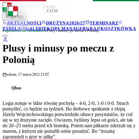
LEGIONISCI
.COM
LEGIONISCI
.COM
MENU
AKTUALNOŚCI
DRUŻYNA
2026/27
TERMINARZ
TABELA
GALERIE
KOPA MANAGER
GRAJ!
KOSZYKÓWKA
Legionisci.com
/
Aktualności
/
Plusy i minusy po meczu z Polonią
Plusy i minusy po meczu z
Polonią
sobota, 17 marca 2012 21:07
Qbas
Legia notuje w lidze równię pochyłą – 4-0, 2-0, 1-0 i 0-0. Strach
pomyśleć, co będzie za tydzień. Bo derbowe spotkanie z ekipą
Józefa Wojciechowskiego potwierdziło obawy pesymistów, że coś
się w tej drużynie zacięło. Owszem, byliśmy lepsi od gości, ale tak
do 20–25 metra przed ich bramką. Potem nasi piłkarze zderzali się z
murem, z którym nie potrafili sobie poradzić. Bo "troszkę
zapomnieli o grze w piłkę".