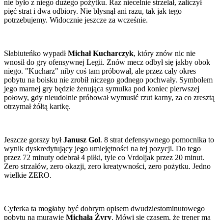
nie było z niego dużego pożytku. Raz niecelnie strzelał, zaliczył
pięć strat i dwa odbiory. Nie błysnął ani razu, tak jak tego
potrzebujemy. Widocznie jeszcze za wcześnie.
Słabiuteńko wypadł
Michał Kucharczyk
, który znów nic nie
wnosił do gry ofensywnej Legii. Znów mecz odbył się jakby obok
niego. "Kucharz" niby coś tam próbował, ale przez cały okres
pobytu na boisku nie zrobił niczego godnego pochwały. Symbolem
jego marnej gry będzie żenująca symulka pod koniec pierwszej
połowy, gdy nieudolnie próbował wymusić rzut karny, za co zresztą
otrzymał żółtą kartkę.
Jeszcze gorszy był
Janusz Gol
. 8 strat defensywnego pomocnika to
wynik dyskredytujący jego umiejętności na tej pozycji. Do tego
przez 72 minuty odebrał 4 piłki, tyle co Vrdoljak przez 20 minut.
Zero strzałów, zero okazji, zero kreatywności, zero pożytku. Jedno
wielkie ZERO.
Cyferka ta mogłaby być dobrym opisem dwudziestominutowego
pobytu na murawie
Michała Żyry
. Mówi się czasem, że trener ma