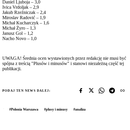
Daniel Ljuboja – 3,0
Ivica Vrdoljak – 2,9
Jakub Rzeźniczak – 2,4
Miroslav Radović – 1,9
Michał Kucharczyk – 1,6
Michał Żyro – 1,3
Janusz Gol – 1,2
Nacho Novo – 1,0
UWAGA! Średnia ocen wystawionych przez redakcję nie musi być
spójna z treścią "Plusów i minusów" i stanowi niezależną część tej
publikacji.
PODAJ TEN NEWS DALEJ:
#
Polonia Warszawa
#
plusy i minusy
#
analiza