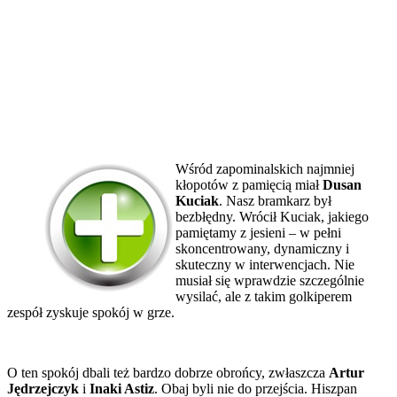
Wśród zapominalskich najmniej
kłopotów z pamięcią miał
Dusan
Kuciak
. Nasz bramkarz był
bezbłędny. Wrócił Kuciak, jakiego
pamiętamy z jesieni – w pełni
skoncentrowany, dynamiczny i
skuteczny w interwencjach. Nie
musiał się wprawdzie szczególnie
wysilać, ale z takim golkiperem
zespół zyskuje spokój w grze.
O ten spokój dbali też bardzo dobrze obrońcy, zwłaszcza
Artur
Jędrzejczyk
i
Inaki Astiz
. Obaj byli nie do przejścia. Hiszpan