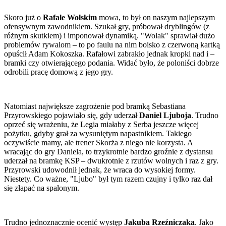
Skoro już o
Rafale Wolskim
mowa, to był on naszym najlepszym
ofensywnym zawodnikiem. Szukał gry, próbował dryblingów (z
różnym skutkiem) i imponował dynamiką. "Wolak" sprawiał dużo
problemów rywalom – to po faulu na nim boisko z czerwoną kartką
opuścił Adam Kokoszka. Rafałowi zabrakło jednak kropki nad i –
bramki czy otwierającego podania. Widać było, że poloniści dobrze
odrobili pracę domową z jego gry.
Natomiast największe zagrożenie pod bramką Sebastiana
Przyrowskiego pojawiało się, gdy uderzał
Daniel Ljuboja
. Trudno
oprzeć się wrażeniu, że Legia miałaby z Serba jeszcze więcej
pożytku, gdyby grał za wysuniętym napastnikiem. Takiego
oczywiście mamy, ale trener Skorża z niego nie korzysta. A
wracając do gry Daniela, to trzykrotnie bardzo groźnie z dystansu
uderzał na bramkę KSP – dwukrotnie z rzutów wolnych i raz z gry.
Przyrowski udowodnił jednak, że wraca do wysokiej formy.
Niestety. Co ważne, "Ljubo" był tym razem czujny i tylko raz dał
się złapać na spalonym.
Trudno jednoznacznie ocenić występ
Jakuba Rzeźniczaka
. Jako