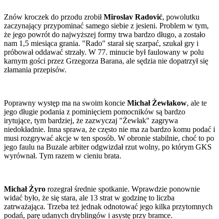
Znów kroczek do przodu zrobił
Miroslav Radović
, powolutku
zaczynający przypominać samego siebie z jesieni. Problem w tym,
że jego powrót do najwyższej formy trwa bardzo długo, a zostało
nam 1,5 miesiąca grania. "Rado" starał się szarpać, szukał gry i
próbował oddawać strzały. W 77. minucie był faulowany w polu
karnym gości przez Grzegorza Barana, ale sędzia nie dopatrzył się
złamania przepisów.
Poprawny występ ma na swoim koncie
Michał Żewłakow
, ale te
jego długie podania z pominięciem pomocników są bardzo
irytujące, tym bardziej, że zazwyczaj "Żewłak" zagrywa
niedokładnie. Inna sprawa, że często nie ma za bardzo komu podać i
musi rozgrywać akcje w ten sposób. W obronie stabilnie, choć to po
jego faulu na Buzale arbiter odgwizdał rzut wolny, po którym GKS
wyrównał. Tym razem w cieniu brata.
Michał Żyro
rozegrał średnie spotkanie. Wprawdzie ponownie
widać było, że się stara, ale 13 strat w godzinę to liczba
zatrważająca. Trzeba też jednak odnotować jego kilka przytomnych
podań, parę udanych dryblingów i asystę przy bramce.