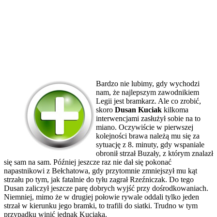
Bardzo nie lubimy, gdy wychodzi
nam, że najlepszym zawodnikiem
Legii jest bramkarz. Ale co zrobić,
skoro
Dusan Kuciak
kilkoma
interwencjami zasłużył sobie na to
miano. Oczywiście w pierwszej
kolejności brawa należą mu się za
sytuację z 8. minuty, gdy wspaniale
obronił strzał Buzały, z którym znalazł
się sam na sam. Później jeszcze raz nie dał się pokonać
napastnikowi z Bełchatowa, gdy przytomnie zmniejszył mu kąt
strzału po tym, jak fatalnie do tyłu zagrał Rzeźniczak. Do tego
Dusan zaliczył jeszcze parę dobrych wyjść przy dośrodkowaniach.
Niemniej, mimo że w drugiej połowie rywale oddali tylko jeden
strzał w kierunku jego bramki, to trafili do siatki. Trudno w tym
przypadku winić jednak Kuciaka.