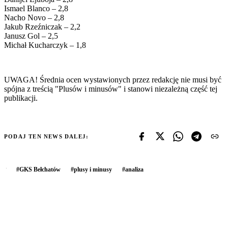
Ismael Blanco – 2,8
Nacho Novo – 2,8
Jakub Rzeźniczak – 2,2
Janusz Gol – 2,5
Michał Kucharczyk – 1,8
UWAGA! Średnia ocen wystawionych przez redakcję nie musi być
spójna z treścią "Plusów i minusów" i stanowi niezależną część tej
publikacji.
PODAJ TEN NEWS DALEJ:
#
GKS Bełchatów
#
plusy i minusy
#
analiza