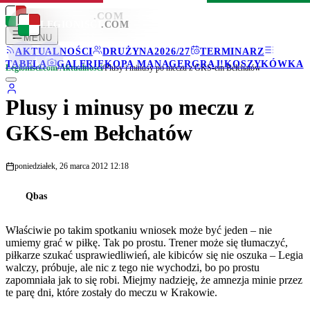
LEGIONISCI
.COM
LEGIONISCI
.COM
MENU
AKTUALNOŚCI
DRUŻYNA
2026/27
TERMINARZ
TABELA
GALERIE
KOPA MANAGER
GRAJ!
KOSZYKÓWKA
Legionisci.com
/
Aktualności
/
Plusy i minusy po meczu z GKS-em Bełchatów
Plusy i minusy po meczu z
GKS-em Bełchatów
poniedziałek, 26 marca 2012 12:18
Qbas
Właściwie po takim spotkaniu wniosek może być jeden – nie
umiemy grać w piłkę. Tak po prostu. Trener może się tłumaczyć,
piłkarze szukać usprawiedliwień, ale kibiców się nie oszuka – Legia
walczy, próbuje, ale nic z tego nie wychodzi, bo po prostu
zapomniała jak to się robi. Miejmy nadzieję, że amnezja minie przez
te parę dni, które zostały do meczu w Krakowie.