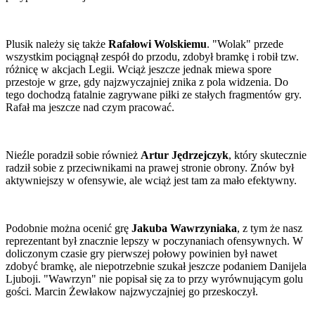
Plusik należy się także
Rafałowi Wolskiemu
. "Wolak" przede
wszystkim pociągnął zespół do przodu, zdobył bramkę i robił tzw.
różnicę w akcjach Legii. Wciąż jeszcze jednak miewa spore
przestoje w grze, gdy najzwyczajniej znika z pola widzenia. Do
tego dochodzą fatalnie zagrywane piłki ze stałych fragmentów gry.
Rafał ma jeszcze nad czym pracować.
Nieźle poradził sobie również
Artur Jędrzejczyk
, który skutecznie
radził sobie z przeciwnikami na prawej stronie obrony. Znów był
aktywniejszy w ofensywie, ale wciąż jest tam za mało efektywny.
Podobnie można ocenić grę
Jakuba Wawrzyniaka
, z tym że nasz
reprezentant był znacznie lepszy w poczynaniach ofensywnych. W
doliczonym czasie gry pierwszej połowy powinien był nawet
zdobyć bramkę, ale niepotrzebnie szukał jeszcze podaniem Danijela
Ljuboji. "Wawrzyn" nie popisał się za to przy wyrównującym golu
gości. Marcin Żewłakow najzwyczajniej go przeskoczył.