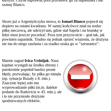
karnym. Chyba naprawdę pora przestawić go za napastnika i dać
szansę Blanco.
Skoro już o Argentyńczyku mowa, to
Ismael Blanco
pojawił się
dopiero na ostatni kwadrans. W samej końcówce miał na nodze
piłkę meczową, ale uderzył tam, gdzie stał Sapela i na bramkę w
lidze musi jeszcze poczekać. Poza tym przyzwoicie – grał tak, jak
powinien napastnik. Trudno się jednak oprzeć wrażeniu, że drużyna
nie ma do niego zaufania i za rzadko szuka go w "szesnastce".
Marnie zagrał
Ivica Vrdoljak
. Nasz
kapitan wystąpił na środku obrony i
parokrotnie popełnił bardzo proste
błędy, pozwalając, by piłka go minęła
(np. sytuacja Buzały z 8. min.).
Znacznie lepiej szło mu
wyprowadzanie piłki (m.in. dalekie
podanie do Radovicia w 45. min.), ale
i to nie przyniosło drużynie
spodziewanych efektów.