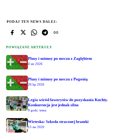
PODAJ TEN NEWS DALEJ:
POWIĄZANE ARTYKUŁY
Plusy i minusy po meczu z Zagłębiem
4 sie 2026
Plusy i minusy po meczu z Pogonią
26 lip 2026
Legia wśród faworytów do pozyskania Kuchty.
Konkurencja jest jednak silna
9 godz. temu
Wieteska: Szkoda straconej bramki
15 sie 2020