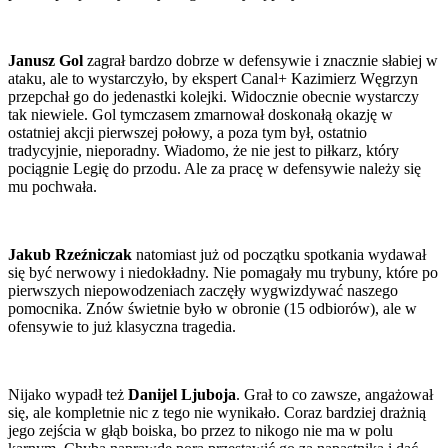
Janusz Gol
zagrał bardzo dobrze w defensywie i znacznie słabiej w
ataku, ale to wystarczyło, by ekspert Canal+ Kazimierz Węgrzyn
przepchał go do jedenastki kolejki. Widocznie obecnie wystarczy
tak niewiele. Gol tymczasem zmarnował doskonałą okazję w
ostatniej akcji pierwszej połowy, a poza tym był, ostatnio
tradycyjnie, nieporadny. Wiadomo, że nie jest to piłkarz, który
pociągnie Legię do przodu. Ale za pracę w defensywie należy się
mu pochwała.
Jakub Rzeźniczak
natomiast już od początku spotkania wydawał
się być nerwowy i niedokładny. Nie pomagały mu trybuny, które po
pierwszych niepowodzeniach zaczęły wygwizdywać naszego
pomocnika. Znów świetnie było w obronie (15 odbiorów), ale w
ofensywie to już klasyczna tragedia.
Nijako wypadł też
Danijel Ljuboja
. Grał to co zawsze, angażował
się, ale kompletnie nic z tego nie wynikało. Coraz bardziej drażnią
jego zejścia w głąb boiska, bo przez to nikogo nie ma w polu