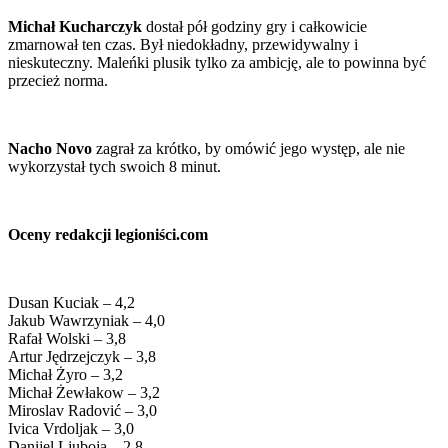
Michał Kucharczyk
dostał pół godziny gry i całkowicie
zmarnował ten czas. Był niedokładny, przewidywalny i
nieskuteczny. Maleńki plusik tylko za ambicję, ale to powinna być
przecież norma.
Nacho Novo
zagrał za krótko, by omówić jego występ, ale nie
wykorzystał tych swoich 8 minut.
Oceny redakcji legioniści.com
Dusan Kuciak – 4,2
Jakub Wawrzyniak – 4,0
Rafał Wolski – 3,8
Artur Jędrzejczyk – 3,8
Michał Żyro – 3,2
Michał Żewłakow – 3,2
Miroslav Radović – 3,0
Ivica Vrdoljak – 3,0
Danijel Ljuboja – 2,8