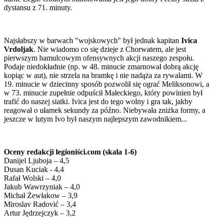
dystansu z 71. minuty.
Najsłabszy w barwach "wojskowych" był jednak kapitan
Ivica
Vrdoljak
. Nie wiadomo co się dzieje z Chorwatem, ale jest
pierwszym hamulcowym ofensywnych akcji naszego zespołu.
Podaje niedokładnie (np. w 48. minucie zmarnował dobrą akcję
kopiąc w aut), nie strzela na bramkę i nie nadąża za rywalami. W
19. minucie w dziecinny sposób pozwolił się ograć Meliksonowi, a
w 73. minucie zupełnie odpuścił Małeckiego, który powinien był
trafić do naszej siatki. Ivica jest do tego wolny i gra tak, jakby
reagował o ułamek sekundy za późno. Niebywała zniżka formy, a
jeszcze w lutym Ivo był naszym najlepszym zawodnikiem...
Oceny redakcji legioniści.com (skala 1-6)
Danijel Ljuboja – 4,5
Dusan Kuciak - 4,4
Rafał Wolski – 4,0
Jakub Wawrzyniak – 4,0
Michał Żewłakow – 3,9
Miroslav Radović – 3,4
Artur Jędrzejczyk – 3,2