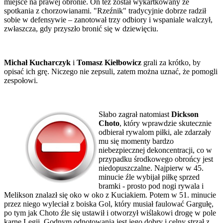
miejsce na prawej obronie. On też został wykartkowany ze
spotkania z chorzowianami. "Rzeźnik" tradycyjnie dobrze radził
sobie w defensywie – zanotował trzy odbiory i wspaniale walczył,
zwłaszcza, gdy przyszło bronić się w dziewięciu.
Michał Kucharczyk
i
Tomasz Kiełbowicz
grali za krótko, by
opisać ich grę. Niczego nie zepsuli, zatem można uznać, że pomogli
zespołowi.
Słabo zagrał natomiast
Dickson
Choto
, który wprawdzie skutecznie
odbierał rywalom piłki, ale zdarzały
mu się momenty bardzo
niebezpiecznej dekoncentracji, co w
przypadku środkowego obrońcy jest
niedopuszczalne. Najpierw w 45.
minucie źle wybijał piłkę sprzed
bramki - prosto pod nogi rywala i
Melikson znalazł się oko w oko z Kuciakiem. Potem w 51. minucie
przez niego wyleciał z boiska Gol, który musiał faulować Gargułę,
po tym jak Choto źle się ustawił i otworzył wiślakowi drogę w pole
karne Legii. Godnym odnotowania jest jego dobry i celny strzał z