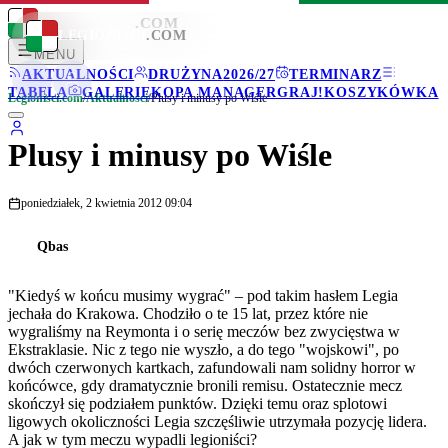
LEGIONISCI
.COM
LEGIONISCI
.COM
MENU
AKTUALNOŚCI
DRUŻYNA
2026/27
TERMINARZ
TABELA
GALERIE
KOPA MANAGER
GRAJ!
KOSZYKÓWKA
Legionisci.com
/
Aktualności
/
Plusy i minusy po Wiśle
Plusy i minusy po Wiśle
poniedziałek, 2 kwietnia 2012 09:04
Qbas
"Kiedyś w końcu musimy wygrać" – pod takim hasłem Legia
jechała do Krakowa. Chodziło o te 15 lat, przez które nie
wygraliśmy na Reymonta i o serię meczów bez zwycięstwa w
Ekstraklasie. Nic z tego nie wyszło, a do tego "wojskowi", po
dwóch czerwonych kartkach, zafundowali nam solidny horror w
końcówce, gdy dramatycznie bronili remisu. Ostatecznie mecz
skończył się podziałem punktów. Dzięki temu oraz splotowi
ligowych okoliczności Legia szczęśliwie utrzymała pozycję lidera.
A jak w tym meczu wypadli legioniści?