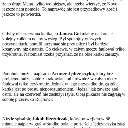
że to drugi Manu, tylko wolniejszy, ale trzeba wierzyć, że Novo
jeszcze nam pomoże. To naprawdę nie jest przypadkowy gość i
jeszcze to potwierdzi.
Gdyby nie czerwona kartka, to
Janusz Gol
miałby na koncie
kolejny całkiem udany występ. Był spokojny w swych
poczynaniach, potrafił utrzymać się przy piłce i był bardziej
kreatywny niż ostatnio. Co ciekawe, w całym meczu faulował tylko
trzykrotnie. Natomiast trzeba przyznać, że na obie kartki zasłużył.
Podobnie można napisać o
Arturze Jędrzejczyku
, który bez
problemu radził sobie z krakowianami i również w całym meczu
faulował tylko trzykrotnie. Jednak w jego przypadku druga żółta
kartka jest po prostu nieporozumieniem. "Jędza" jak zawsze grał
ostro, ale na czerwień nie zasłużył i tyle. Obaj piłkarze nie zagrają w
sobotę przeciwko Ruchowi.
Nieźle spisał się
Jakub Rzeźniczak
, który po wejściu w 58.
minucie najpierw grał w środku pola, a po zejściu Jędrzejczyka zajął