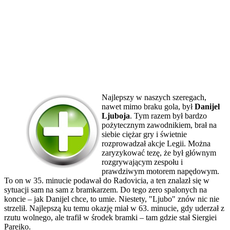
Najlepszy w naszych szeregach,
nawet mimo braku gola, był
Danijel
Ljuboja
. Tym razem był bardzo
pożytecznym zawodnikiem, brał na
siebie ciężar gry i świetnie
rozprowadzał akcje Legii. Można
zaryzykować tezę, że był głównym
rozgrywającym zespołu i
prawdziwym motorem napędowym.
To on w 35. minucie podawał do Radovicia, a ten znalazł się w
sytuacji sam na sam z bramkarzem. Do tego zero spalonych na
koncie – jak Danijel chce, to umie. Niestety, "Ljubo" znów nic nie
strzelił. Najlepszą ku temu okazję miał w 63. minucie, gdy uderzał z
rzutu wolnego, ale trafił w środek bramki – tam gdzie stał Siergiei
Pareiko.