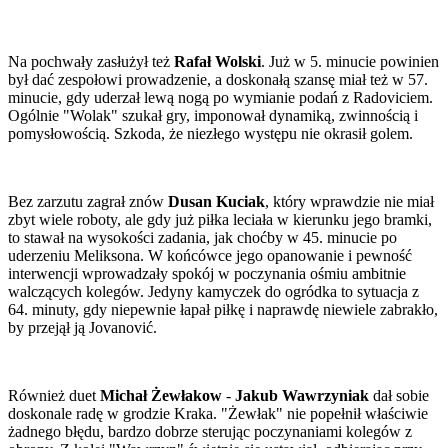
Na pochwały zasłużył też
Rafał Wolski
. Już w 5. minucie powinien
był dać zespołowi prowadzenie, a doskonałą szansę miał też w 57.
minucie, gdy uderzał lewą nogą po wymianie podań z Radoviciem.
Ogólnie "Wolak" szukał gry, imponował dynamiką, zwinnością i
pomysłowością. Szkoda, że niezłego występu nie okrasił golem.
Bez zarzutu zagrał znów
Dusan Kuciak
, który wprawdzie nie miał
zbyt wiele roboty, ale gdy już piłka leciała w kierunku jego bramki,
to stawał na wysokości zadania, jak choćby w 45. minucie po
uderzeniu Meliksona. W końcówce jego opanowanie i pewność
interwencji wprowadzały spokój w poczynania ośmiu ambitnie
walczących kolegów. Jedyny kamyczek do ogródka to sytuacja z
64. minuty, gdy niepewnie łapał piłkę i naprawdę niewiele zabrakło,
by przejął ją Jovanović.
Również duet
Michał Żewłakow
-
Jakub Wawrzyniak
dał sobie
doskonale radę w grodzie Kraka. "Żewłak" nie popełnił właściwie
żadnego błędu, bardzo dobrze sterując poczynaniami kolegów z