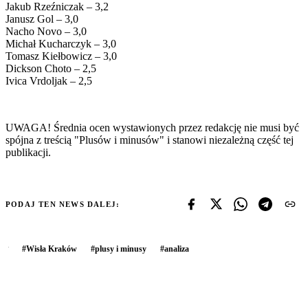
Jakub Rzeźniczak – 3,2
Janusz Gol – 3,0
Nacho Novo – 3,0
Michał Kucharczyk – 3,0
Tomasz Kiełbowicz – 3,0
Dickson Choto – 2,5
Ivica Vrdoljak – 2,5
UWAGA! Średnia ocen wystawionych przez redakcję nie musi być
spójna z treścią "Plusów i minusów" i stanowi niezależną część tej
publikacji.
PODAJ TEN NEWS DALEJ:
#
Wisła Kraków
#
plusy i minusy
#
analiza