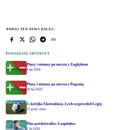
PODAJ TEN NEWS DALEJ:
POWIĄZANE ARTYKUŁY
Plusy i minusy po meczu z Zagłębiem
4 sie 2026
Plusy i minusy po meczu z Pogonią
26 lip 2026
3. kolejka Ekstraklasy. Lech wyprzedził Legię
15 godz. temu
Plus października: Luquinhas
1 lis 2020