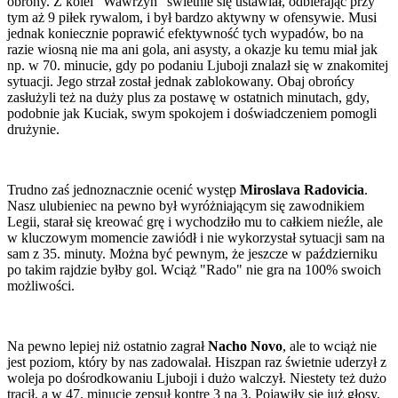
obrony. Z kolei "Wawrzyn" świetnie się ustawiał, odbierając przy
tym aż 9 piłek rywalom, i był bardzo aktywny w ofensywie. Musi
jednak koniecznie poprawić efektywność tych wypadów, bo na
razie wiosną nie ma ani gola, ani asysty, a okazje ku temu miał jak
np. w 70. minucie, gdy po podaniu Ljuboji znalazł się w znakomitej
sytuacji. Jego strzał został jednak zablokowany. Obaj obrońcy
zasłużyli też na duży plus za postawę w ostatnich minutach, gdy,
podobnie jak Kuciak, swym spokojem i doświadczeniem pomogli
drużynie.
Trudno zaś jednoznacznie ocenić występ
Miroslava Radovicia
.
Nasz ulubieniec na pewno był wyróżniającym się zawodnikiem
Legii, starał się kreować grę i wychodziło mu to całkiem nieźle, ale
w kluczowym momencie zawiódł i nie wykorzystał sytuacji sam na
sam z 35. minuty. Można być pewnym, że jeszcze w październiku
po takim rajdzie byłby gol. Wciąż "Rado" nie gra na 100% swoich
możliwości.
Na pewno lepiej niż ostatnio zagrał
Nacho Novo
, ale to wciąż nie
jest poziom, który by nas zadowalał. Hiszpan raz świetnie uderzył z
woleja po dośrodkowaniu Ljuboji i dużo walczył. Niestety też dużo
tracił, a w 47. minucie zepsuł kontrę 3 na 3. Pojawiły się już głosy,