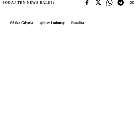
PODAJ TEN NEWS DALEJ:
#
Arka Gdynia
#
plusy i minusy
#
analiza