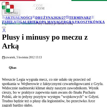
LEGIONISCI
.COM
LEGIONISCI
.COM
MENU
AKTUALNOŚCI
DRUŻYNA
2026/27
TERMINARZ
TABELA
GALERIE
KOPA MANAGER
GRAJ!
KOSZYKÓWKA
Legionisci.com
/
Aktualności
/
Plusy i minusy po meczu z Arką
Plusy i minusy po meczu z
Arką
czwartek, 5 kwietnia 2012 13:13
Qbas
Wreszcie Legia wygrała mecz, co nie udało się przecież od
spotkania w Wejherowie z faktycznymi czwartoligowcami z Gryfa.
Widocznie nadmorski klimat służy naszym zawodnikom. Wynik
cieszy, bo w praktyce zapewnia nam awans do finału Pucharu
Polski, ale to jedyny pozytyw występu "wojskowych" w Gdyni.
Trudno będzie też o plusy dla legionistów, bo przeciwko Arce
zagrali bardzo słabo.