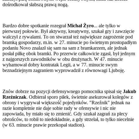
dośrodkował słabszą prawą nogą.
Bardzo dobre spotkanie rozegrał
Michał Żyro
... ale tylko w
pierwszej połowie. Był aktywny, kreatywny, szukał gry i zawzięcie
walczył z rywalami. To on stwarzał też największe zagrożenie pod
bramką gospodarzy, m.in. w 27. minucie po świetnym prostopadłym
podaniu Novo znalazł się sam na sam z bramkarzem, ale jednak
posłał piłkę obok bramki. Po przerwie całkowicie zgasł, był jednym
z najgorszych zawodników w obu drużynach. W 47. minucie
wyhamował dobry kontratak Legii, a w 77. minucie swym
beznadziejnym zagraniem wyprowadził z równowagi Ljuboję.
Znów dobrze na pozycji defensywnego pomocnika spisał się
Jakub
Rzeźniczak
. Odbierał sporo piłek, świetnie asekurował kolegów z
obrony i wygrywał większość pojedynków. "Rzeźnik" jednak na
razie kompletnie nie daje sobie rady w ofensywie i nic nie
zapowiada, by miało się to zmienić. Gdy szukał zagrań za plecy
obrońców, to robił to niedokładnie, a gdy strzelał, to tylko niecelnie
(w 63. minucie prawie przekopał stadion).