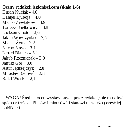
Oceny redakcji legionisci.com (skala 1-6)
Dusan Kuciak - 4,0
Danijel Ljuboja – 4,0
Michał Żewłakow – 3,9
Tomasz Kiełbowicz – 3,8
Dickson Choto – 3,6
Jakub Wawrzyniak – 3,5
Michał Żyro – 3,2
Nacho Novo – 3,1
Ismael Blanco – 3,1
Jakub Rzeźniczak – 3,0
Janusz Gol – 3,0
Artur Jędrzejczyk – 2,8
Miroslav Radović – 2,8
Rafał Wolski – 2,1
UWAGA! Średnia ocen wystawionych przez redakcję nie musi być
spójna z treścią "Plusów i minusów" i stanowi niezależną część tej
publikacji.