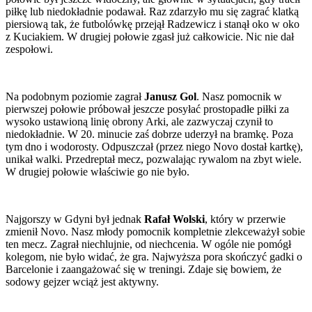
piłkę lub niedokładnie podawał. Raz zdarzyło mu się zagrać klatką
piersiową tak, że futbolówkę przejął Radzewicz i stanął oko w oko
z Kuciakiem. W drugiej połowie zgasł już całkowicie. Nic nie dał
zespołowi.
Na podobnym poziomie zagrał
Janusz Gol
. Nasz pomocnik w
pierwszej połowie próbował jeszcze posyłać prostopadłe piłki za
wysoko ustawioną linię obrony Arki, ale zazwyczaj czynił to
niedokładnie. W 20. minucie zaś dobrze uderzył na bramkę. Poza
tym dno i wodorosty. Odpuszczał (przez niego Novo dostał kartkę),
unikał walki. Przedreptał mecz, pozwalając rywalom na zbyt wiele.
W drugiej połowie właściwie go nie było.
Najgorszy w Gdyni był jednak
Rafał Wolski
, który w przerwie
zmienił Novo. Nasz młody pomocnik kompletnie zlekceważył sobie
ten mecz. Zagrał niechlujnie, od niechcenia. W ogóle nie pomógł
kolegom, nie było widać, że gra. Najwyższa pora skończyć gadki o
Barcelonie i zaangażować się w treningi. Zdaje się bowiem, że
sodowy gejzer wciąż jest aktywny.