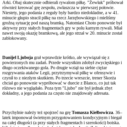
Arki. Obaj skutecznie odbierali rywalom piłkę. "Żewłak" próbował
również kreować grę zespołu, zwłaszcza w pierwszej połowie.
Niestety, jego podania z reguły były bardzo niedokładne, a w 41.
minucie głupio stracił piłkę na rzecz Jarzębowskiego i mieliśmy
groźną sytuację pod naszą bramką. Natomiast Choto ponownie był
aktywny przy stałych fragmentach gry w polu karnym rywali. Miał
nawet swoją okazję bramkową, ale jego strzał w 20. minucie został
zablokowany.
Danijel Ljuboja
grał wprawdzie krótko, ale wywiązał się z
powierzonych mu zadań. Przede wszystkim zdobył zwycięskiego i
długo oczekiwanego gola. Po drugie wziął na siebie ciężar
rozgrywania ataków Legii, przytrzymywał piłkę w ofensywie i
czynił to z niezłym skutkiem. Po trzecie wreszcie, trener Skorża
chciał go ponownie wypróbować w duecie z Blanco, co już tak
różowo nie wyglądało. Poza tym "Ljubo" nie był jednak zbyt
dokładny, a jego podania za często nie znajdowały adresata.
Przychylnie należy też spojrzeć na grę
Tomasza Kiełbowicza
. 36–
latek imponował świetnym przygotowaniem kondycyjnym i biegał
na całej długości (a przy stałych fragmentach i szerokości) boiska.