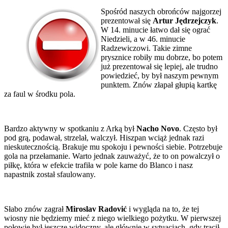
Spośród naszych obrońców najgorzej
prezentował się
Artur Jędrzejczyk
.
W 14. minucie łatwo dał się ograć
Niedzieli, a w 46. minucie
Radzewiczowi. Takie zimne
prysznice robiły mu dobrze, bo potem
już prezentował się lepiej, ale trudno
powiedzieć, by był naszym pewnym
punktem. Znów złapał głupią kartkę
za faul w środku pola.
Bardzo aktywny w spotkaniu z Arką był
Nacho Novo
. Często był
pod grą, podawał, strzelał, walczył. Hiszpan wciąż jednak razi
nieskutecznością. Brakuje mu spokoju i pewności siebie. Potrzebuje
gola na przełamanie. Warto jednak zauważyć, że to on powalczył o
piłkę, która w efekcie trafiła w pole karne do Blanco i nasz
napastnik został sfaulowany.
Słabo znów zagrał
Miroslav Radović
i wygląda na to, że tej
wiosny nie będziemy mieć z niego wielkiego pożytku. W pierwszej
połowie był jeszcze widoczny, ale głównie w sytuacjach, gdy tracił