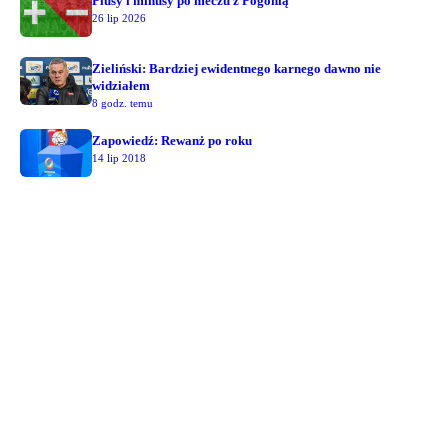
Plusy i minusy po meczu z Pogonią
26 lip 2026
Zieliński: Bardziej ewidentnego karnego dawno nie
widziałem
8 godz. temu
Zapowiedź: Rewanż po roku
14 lip 2018