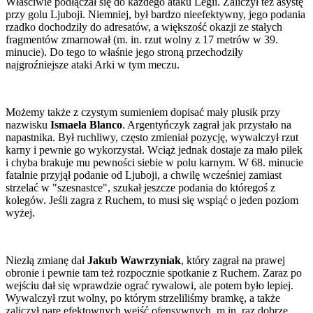
Właściwie podłączał się do każdego ataku Legii. Zaliczył też asystę
przy golu Ljuboji. Niemniej, był bardzo nieefektywny, jego podania
rzadko dochodziły do adresatów, a większość okazji ze stałych
fragmentów zmarnował (m. in. rzut wolny z 17 metrów w 39.
minucie). Do tego to właśnie jego stroną przechodziły
najgroźniejsze ataki Arki w tym meczu.
Możemy także z czystym sumieniem dopisać mały plusik przy
nazwisku
Ismaela Blanco
. Argentyńczyk zagrał jak przystało na
napastnika. Był ruchliwy, często zmieniał pozycję, wywalczył rzut
karny i pewnie go wykorzystał. Wciąż jednak dostaje za mało piłek
i chyba brakuje mu pewności siebie w polu karnym. W 68. minucie
fatalnie przyjął podanie od Ljuboji, a chwilę wcześniej zamiast
strzelać w "szesnastce", szukał jeszcze podania do któregoś z
kolegów. Jeśli zagra z Ruchem, to musi się wspiąć o jeden poziom
wyżej.
Niezłą zmianę dał
Jakub Wawrzyniak
, który zagrał na prawej
obronie i pewnie tam też rozpocznie spotkanie z Ruchem. Zaraz po
wejściu dał się wprawdzie ograć rywalowi, ale potem było lepiej.
Wywalczył rzut wolny, po którym strzeliliśmy bramkę, a także
zaliczył parę efektownych wejść ofensywnych, m.in. raz dobrze