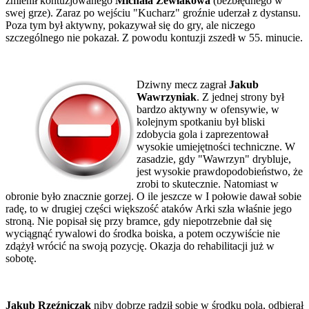
zmienił kontuzjowanego
Michała Żewłakowa
(bezbłędnego w
swej grze). Zaraz po wejściu "Kucharz" groźnie uderzał z dystansu.
Poza tym był aktywny, pokazywał się do gry, ale niczego
szczególnego nie pokazał. Z powodu kontuzji zszedł w 55. minucie.
Dziwny mecz zagrał
Jakub
Wawrzyniak
. Z jednej strony był
bardzo aktywny w ofensywie, w
kolejnym spotkaniu był bliski
zdobycia gola i zaprezentował
wysokie umiejętności techniczne. W
zasadzie, gdy "Wawrzyn" drybluje,
jest wysokie prawdopodobieństwo, że
zrobi to skutecznie. Natomiast w
obronie było znacznie gorzej. O ile jeszcze w I połowie dawał sobie
radę, to w drugiej części większość ataków Arki szła właśnie jego
stroną. Nie popisał się przy bramce, gdy niepotrzebnie dał się
wyciągnąć rywalowi do środka boiska, a potem oczywiście nie
zdążył wrócić na swoją pozycję. Okazja do rehabilitacji już w
sobotę.
Jakub Rzeźniczak
niby dobrze radził sobie w środku pola, odbierał