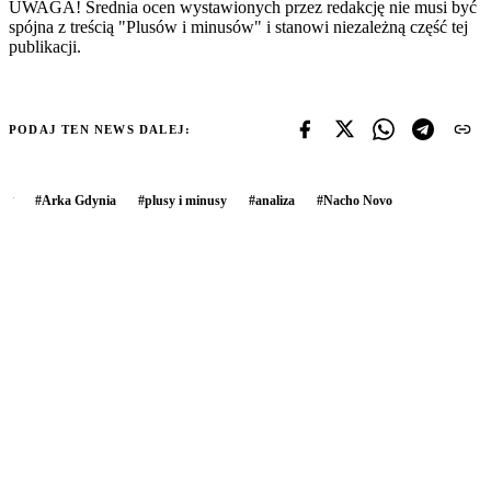
UWAGA! Średnia ocen wystawionych przez redakcję nie musi być
spójna z treścią "Plusów i minusów" i stanowi niezależną część tej
publikacji.
PODAJ TEN NEWS DALEJ:
#
Arka Gdynia
#
plusy i minusy
#
analiza
#
Nacho Novo