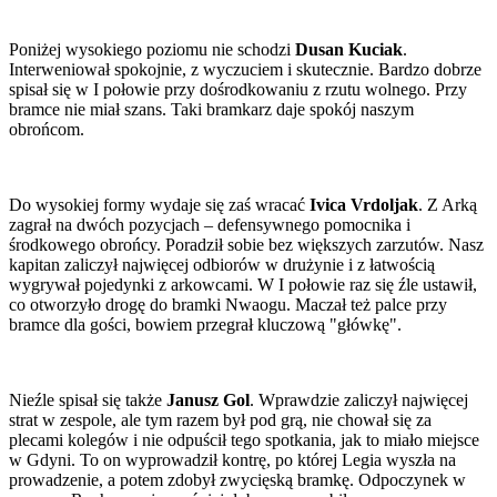
Poniżej wysokiego poziomu nie schodzi
Dusan Kuciak
.
Interweniował spokojnie, z wyczuciem i skutecznie. Bardzo dobrze
spisał się w I połowie przy dośrodkowaniu z rzutu wolnego. Przy
bramce nie miał szans. Taki bramkarz daje spokój naszym
obrońcom.
Do wysokiej formy wydaje się zaś wracać
Ivica Vrdoljak
. Z Arką
zagrał na dwóch pozycjach – defensywnego pomocnika i
środkowego obrońcy. Poradził sobie bez większych zarzutów. Nasz
kapitan zaliczył najwięcej odbiorów w drużynie i z łatwością
wygrywał pojedynki z arkowcami. W I połowie raz się źle ustawił,
co otworzyło drogę do bramki Nwaogu. Maczał też palce przy
bramce dla gości, bowiem przegrał kluczową "główkę".
Nieźle spisał się także
Janusz Gol
. Wprawdzie zaliczył najwięcej
strat w zespole, ale tym razem był pod grą, nie chował się za
plecami kolegów i nie odpuścił tego spotkania, jak to miało miejsce
w Gdyni. To on wyprowadził kontrę, po której Legia wyszła na
prowadzenie, a potem zdobył zwycięską bramkę. Odpoczynek w