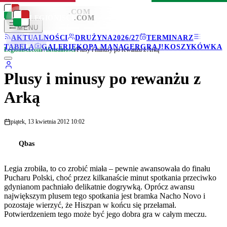
LEGIONISCI
.COM
LEGIONISCI
.COM
MENU
AKTUALNOŚCI
DRUŻYNA
2026/27
TERMINARZ
TABELA
GALERIE
KOPA MANAGER
GRAJ!
KOSZYKÓWKA
Legionisci.com
/
Aktualności
/
Plusy i minusy po rewanżu z Arką
Plusy i minusy po rewanżu z
Arką
piątek, 13 kwietnia 2012 10:02
Qbas
Legia zrobiła, to co zrobić miała – pewnie awansowała do finału
Pucharu Polski, choć przez kilkanaście minut spotkania przeciwko
gdynianom pachniało delikatnie dogrywką. Oprócz awansu
największym plusem tego spotkania jest bramka Nacho Novo i
pozostaje wierzyć, że Hiszpan w końcu się przełamał.
Potwierdzeniem tego może być jego dobra gra w całym meczu.