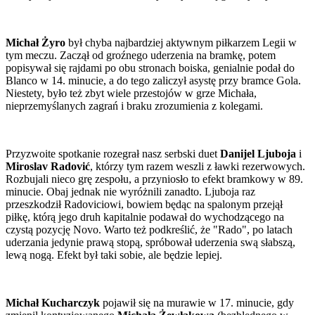
Michał Żyro
był chyba najbardziej aktywnym piłkarzem Legii w
tym meczu. Zaczął od groźnego uderzenia na bramkę, potem
popisywał się rajdami po obu stronach boiska, genialnie podał do
Blanco w 14. minucie, a do tego zaliczył asystę przy bramce Gola.
Niestety, było też zbyt wiele przestojów w grze Michała,
nieprzemyślanych zagrań i braku zrozumienia z kolegami.
Przyzwoite spotkanie rozegrał nasz serbski duet
Danijel Ljuboja
i
Miroslav Radović
, którzy tym razem weszli z ławki rezerwowych.
Rozbujali nieco grę zespołu, a przyniosło to efekt bramkowy w 89.
minucie. Obaj jednak nie wyróżnili zanadto. Ljuboja raz
przeszkodził Radoviciowi, bowiem będąc na spalonym przejął
piłkę, którą jego druh kapitalnie podawał do wychodzącego na
czystą pozycję Novo. Warto też podkreślić, że "Rado", po latach
uderzania jedynie prawą stopą, spróbował uderzenia swą słabszą,
lewą nogą. Efekt był taki sobie, ale będzie lepiej.
Michał Kucharczyk
pojawił się na murawie w 17. minucie, gdy