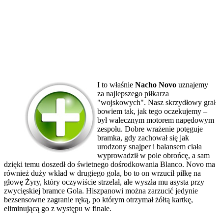
I to właśnie
Nacho Novo
uznajemy
za najlepszego piłkarza
"wojskowych". Nasz skrzydłowy grał
bowiem tak, jak tego oczekujemy –
był walecznym motorem napędowym
zespołu. Dobre wrażenie potęguje
bramka, gdy zachował się jak
urodzony snajper i balansem ciała
wyprowadził w pole obrońcę, a sam
dzięki temu doszedł do świetnego dośrodkowania Blanco. Novo ma
również duży wkład w drugiego gola, bo to on wrzucił piłkę na
głowę Żyry, który oczywiście strzelał, ale wyszła mu asysta przy
zwycięskiej bramce Gola. Hiszpanowi można zarzucić jedynie
bezsensowne zagranie ręką, po którym otrzymał żółtą kartkę,
eliminującą go z występu w finale.