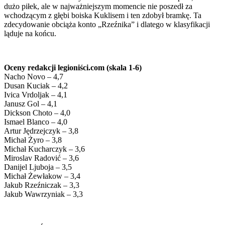
dużo piłek, ale w najważniejszym momencie nie poszedł za
wchodzącym z głębi boiska Kuklisem i ten zdobył bramkę. Ta
zdecydowanie obciąża konto „Rzeźnika” i dlatego w klasyfikacji
ląduje na końcu.
Oceny redakcji legioniści.com (skala 1-6)
Nacho Novo – 4,7
Dusan Kuciak – 4,2
Ivica Vrdoljak – 4,1
Janusz Gol – 4,1
Dickson Choto – 4,0
Ismael Blanco – 4,0
Artur Jędrzejczyk – 3,8
Michał Żyro – 3,8
Michał Kucharczyk – 3,6
Miroslav Radović – 3,6
Danijel Ljuboja – 3,5
Michał Żewłakow – 3,4
Jakub Rzeźniczak – 3,3
Jakub Wawrzyniak – 3,3