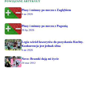
POWIĄZANE ARTYKUŁY
Plusy i minusy po meczu z Zagłębiem
4 sie 2026
Plusy i minusy po meczu z Pogonią
26 lip 2026
Legia wśród faworytów do pozyskania Kuchty.
Konkurencja jest jednak silna
6 sie 2026
Novo: Bramki dają mi życie
24 mar 2012