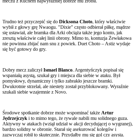
meczu z Ruchem najwyraźniej dobrze mu zrobił.
Trudno też przyczepić się do
Dicksona Choto
, który właściwie
wybił z głowy grę Nwaogu. "Dixie" często odbierał piłkę, mądrze
się ustawiał, ale bramka dla Arki obciąża także jego konto, jak
zresztą właściwie całej linii obrony. Mimo to, kontuzja Żewłakowa
nie powinna zbijać nam snu z powiek. Duet Choto – Astiz wydaje
się być gotowy do gry.
Dobry mecz zaliczył
Ismael Blanco
. Argentyńczyk popisał się
wspaniałą asystą, szukał gry i miejsca dla siebie w ataku. Był
pomysłowy, dynamiczny i tylko zabrakło jeszcze bramki.
Dwukrotnie strzelał, ale niestety został przyblokowany. Wyraźnie
szukali siebie wzajemnie z Novo.
Środowe spotkanie dobrze może wspominać także
Artur
Jędrzejczyk
i to mimo tego, że rywale nabili mu solidnego guza.
Aktywny w atakach (wziął udział w akcji decydującej o wygranej),
bardzo solidny w obronie. Starał się asekurować kolegów i
zazwyczaj robił to skutecznie. Przydałby mu się gol czy asysta.