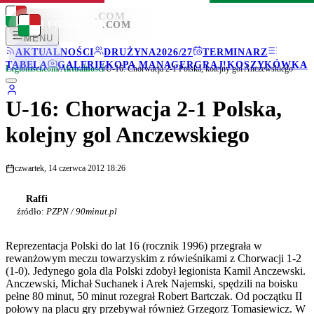
LEGIONISCI
.COM
LEGIONISCI
.COM
MENU
AKTUALNOŚCI
DRUŻYNA
2026/27
TERMINARZ
TABELA
GALERIE
KOPA MANAGER
GRAJ!
KOSZYKÓWKA
Legionisci.com
/
Aktualności
/
U-16: Chorwacja 2-1 Polska, kolejny gol Anczewskiego
U-16: Chorwacja 2-1 Polska,
kolejny gol Anczewskiego
czwartek, 14 czerwca 2012 18:26
Raffi
źródło:
PZPN / 90minut.pl
Reprezentacja Polski do lat 16 (rocznik 1996) przegrała w
rewanżowym meczu towarzyskim z rówieśnikami z Chorwacji 1-2
(1-0). Jedynego gola dla Polski zdobył legionista Kamil Anczewski.
Anczewski, Michał Suchanek i Arek Najemski, spędzili na boisku
pełne 80 minut, 50 minut rozegrał Robert Bartczak. Od początku II
połowy na placu gry przebywał również Grzegorz Tomasiewicz. W