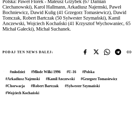
Polska: Paweł Florek - Mateusz Grzybek (67 Damian
Ciechanowski), Karol Hallmann, Arkadiusz Najemski, Paweł
Bochniewicz, Dawid Kulig (41 Grzegorz Tomasiewicz), Dawid
Tomczak, Robert Bartczak (50 Sylwester Szymański), Kamil
Anczewski, Wojciech Kochański (41 Krzysztof Wychowaniec, 65
Michał Gałecki), Michał Suchanek.
PODAJ TEN NEWS DALEJ:
#
młodzież
#
Młode Wilki 1996
#
U-16
#
Polska
#
Arkadiusz Najemski
#
Kamil Anczewski
#
Grzegorz Tomasiewicz
#
Chorwacja
#
Robert Bartczak
#
Sylwester Szymański
#
Wojciech Kochański